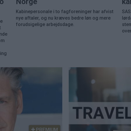
to
Norge
ka
Kabinepersonale i to fagforeninger har afvist
SAS 
nye aftaler, og nu kræves bedre løn og mere
lørd
ve
forudsigelige arbejdsdage.
stem
t
ove
ende
som
ding
PREMIUM