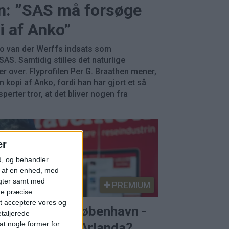
en: ”SAS må forsøge
i af Anko”
ko van der Werffs indsats som
SAS. Samtidig stilles det naturlige
 over. Flyprofilen Per G. Braathen mener,
n kopi af Anko, fordi han har gjort et så
perter tror, at det bliver nogen fra
er
d, og behandler
t af en enhed, med
igter samt med
PREMIUM
ge præcise
t acceptere vores og
S satser på København -
etaljerede
t nogle former for
em satser på Arlanda?