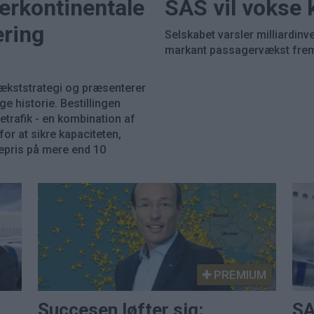
terkontinentale
SAS vil vokse 
ering
Selskabet varsler milliardinv
markant passagervækst fre
vækststrategi og præsenterer
ge historie. Bestillingen
cetrafik - en kombination af
r at sikre kapaciteten,
stepris på mere end 10
PREMIUM
Succesen løfter sig:
SA