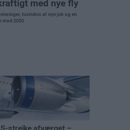
kraftigt med nye fly
esteringer, tusindvis af nye job og en
m mod 2030.
S-strejke afværget –