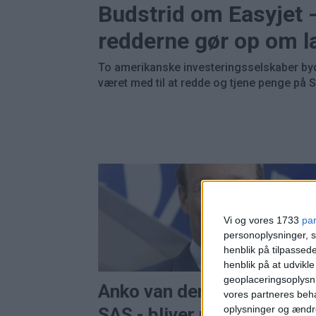
Budstrid om Easyjet 
redderne gør op om 
To amerikanske investeringsselskaber byd
været med til at redde og tjene penge på 
Vi og vores 1733
pa
personoplysninger, s
henblik på tilpasse
henblik på at udvikl
geoplaceringsoplysni
Anko van der Werff forlad
vores partneres beha
oplysninger og ændr
SAS - bliver ny direktør fo