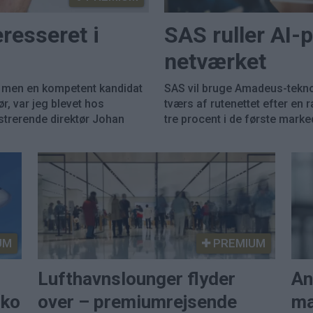
resseret i
SAS ruller AI-p
netværket
r, men en kompetent kandidat
SAS vil bruge Amadeus-teknol
ør, var jeg blevet hos
tværs af rutenettet efter en
istrerende direktør Johan
tre procent i de første marke
UM
PREMIUM
Lufthavnslounger flyder
An
nko
over – premiumrejsende
ma