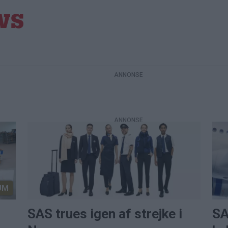
UM
SAS trues igen af strejke i
SA