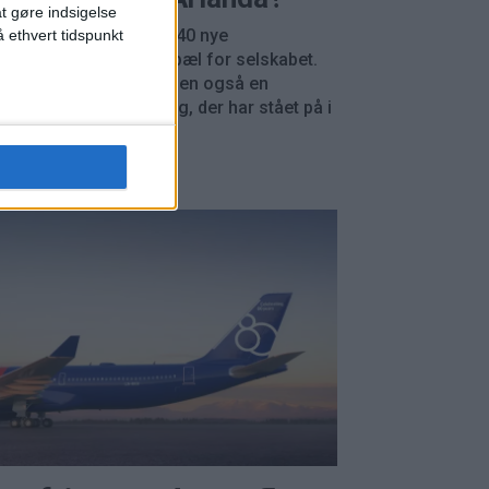
at gøre indsigelse
 rekordordre på op til 40 nye
 ethvert tidspunkt
distancefly er en milepæl for selskabet.
 for Sverige er beskeden også en
ndelse om en udvikling, der har stået på i
 tid.