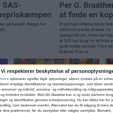
- SAS-
Per G. Braath
lavpriskæmpen
at finde en kop
er på Easyjet. Begge har
Brancheprofilerne hylder An
SAS.
administrerende direktør for 
spørgsmål om, hvem der tager
at SAS har brug for at finde e
godt stykke arbejde. Flere eks
KLM/Air France.
Vi respekterer beskyttelse af personoplysning
rtnere
opbevarer og/eller tilgår oplysninger, såsom cookies på en enhe
åsom entydige identifikatorer og standardoplysninger, som bliver send
de annoncer og indhold, annonce- og indholdsmåling og målgruppeinds
e og forbedre produkter.
Med din tilladelse kan vi og vores partnere bru
nger og identifikation gennem enhedsscanning. Du kan klikke her for a
er
Nye tal afslører
SA
ndling, som beskrevet ovenfor. Alternativt kan du få adgang til mere d
e dine præferencer, før du samtykker eller nægter samtykke. Bemærk, a
r
flyselskabernes servicekrise
hv