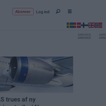
Abonner
Log ind
ANNONCE
ANNONCE
ANNONCE
S trues af ny