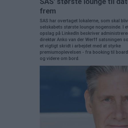
SAS' største lounge til da
frem
SAS har overtaget lokalerne, som skal bli
selskabets største lounge nogensinde. I e
opslag på LinkedIn beskriver administrer
direktør Anko van der Werff satsningen 
et vigtigt skridt i arbejdet med at styrke
premiumoplevelsen - fra booking til boar
og videre om bord.