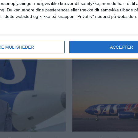
ersonoplysninger muligvis ikke kræver dit samtykke, men du har ret til 
Et nyt indeks viser lav tillid til flyselskaberne,
SAS’
ng.
Du kan ændre dine præferencer eller trække dit samtykke tilbage på
store problemer med punktlighed og et fald til
lang
 til dette websted og klikke på knappen "Privatliv" nederst på websiden.
o van
SAS i den samlede rangering.
Men
påmi
lang
 ny
RE MULIGHEDER
ACCEPTER