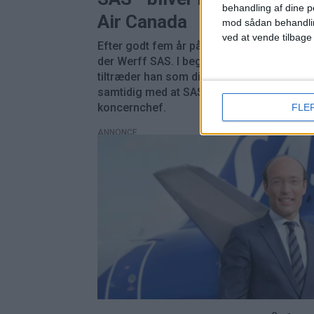
behandling af dine p
Air Canada
mod sådan behandli
ved at vende tilbage
Efter godt fem år på posten forlader Ank
der Werff SAS. I begyndelsen af 2027
tiltræder han som direktør for Air Canada,
samtidig med at SAS indleder jagten på en
koncernchef.
FLE
ANNONCE