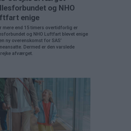
llesforbundet og NHO
ftfart enige
r mere end 15 timers overtidforlig er
esforbundet og NHO Luftfart blevet enige
en ny overenskomst for SAS’
neansatte. Dermed er den varslede
trejke afværget.