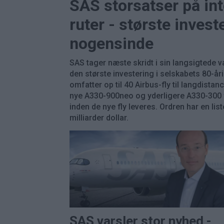
SAS storsatser på in
ruter - største invest
nogensinde
SAS tager næste skridt i sin langsigtede 
den største investering i selskabets 80-åri
omfatter op til 40 Airbus-fly til langdistan
nye A330-900neo og yderligere A330-300 fo
inden de nye fly leveres. Ordren har en li
milliarder dollar.
SAS varsler stor nyhed -