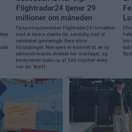
Flightradar24 tjener 29
Fe
millioner om måneden
Lu
s
Flysporings­tjenesten Flightradar24 fortsætter
Efte
ktør
med at levere stærke tal, samtidig med at
Fell
selskabet gennemgår flere store
om 
møde
forandringer. Nye ejere er kommet til, en ny
kabi
administrerende direktør har overtaget, og
flys
bestyrelsen ledes nu af SAS-topchef Anko
van der Werff.