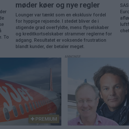
møder køer og nye regler
SAS-
 der
Eur
Lounger var tænkt som en eksklusiv fordel
de
aflø
for hyppige rejsende. I stedet bliver de i
ke
luft
stigende grad overfyldte, mens flyselskaber
å
chef
og kreditkortselskaber strammer reglerne for
e. To
adgang. Resultatet er voksende frustration
blandt kunder, der betaler meget.
PREMIUM