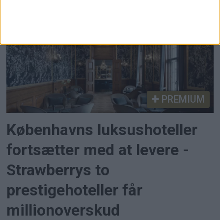
videre om bord.
PREMIUM
Københavns luksushoteller
fortsætter med at levere -
Strawberrys to
prestigehoteller får
millionoverskud