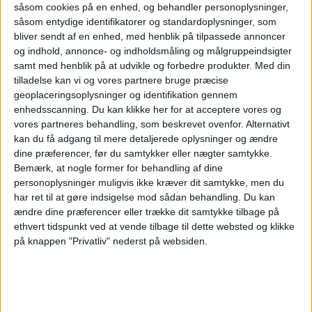
såsom cookies på en enhed, og behandler personoplysninger,
Eurobonus genom ett nytt
såsom entydige identifikatorer og standardoplysninger, som
samarbete med
bliver sendt af en enhed, med henblik på tilpassede annoncer
og indhold, annonce- og indholdsmåling og målgruppeindsigter
försäkringskoncernen
samt med henblik på at udvikle og forbedre produkter.
Med din
tilladelse kan vi og vores partnere bruge præcise
Tryg. Partnerskapet
geoplaceringsoplysninger og identifikation gennem
innebär att medlemmar i
enhedsscanning. Du kan klikke her for at acceptere vores og
vores partneres behandling, som beskrevet ovenfor. Alternativt
Sverige, Danmark och
kan du få adgang til mere detaljerede oplysninger og ændre
Norge kan tjäna
dine præferencer, før du samtykker eller nægter samtykke.
Bemærk, at nogle former for behandling af dine
Eurobonus-poäng på
personoplysninger muligvis ikke kræver dit samtykke, men du
utvalda försäkringar från
har ret til at gøre indsigelse mod sådan behandling.
Du kan
ændre dine præferencer eller trække dit samtykke tilbage på
Trygg-Hansa och Tryg.
ethvert tidspunkt ved at vende tilbage til dette websted og klikke
på knappen "Privatliv" nederst på websiden.
SAS visar fotbolls-VM
live ombord –
samtidigt rullar