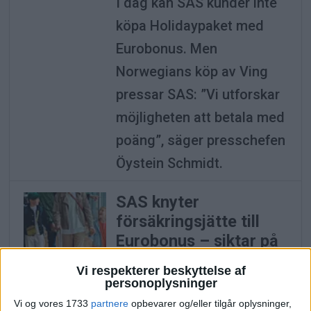
I dag kan SAS kunder inte
köpa Holidaypaket med
Eurobonus. Men
Norwegians köp av Ving
pressar SAS: ”Vi utforskar
möjligheten att betala med
poäng”, säger presschefen
Öystein Schmidt.
SAS knyter
försäkringsjätte till
Eurobonus – siktar på
40 000 nya kunder
Vi respekterer beskyttelse af
SAS breddar sitt
personoplysninger
lojalitetsprogram
Vi og vores 1733
partnere
opbevarer og/eller tilgår oplysninger,