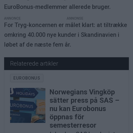
EuroBonus-medlemmer allerede bruger.
ANNONCE
For Tryg-koncernen er målet klart: at tiltrække
omkring 40.000 nye kunder i Skandinavien i
løbet af de næste fem år.
Relaterede artikler
EUROBONUS
Norwegians Vingköp
sätter press på SAS –
nu kan Eurobonus
öppnas för
semesterresor