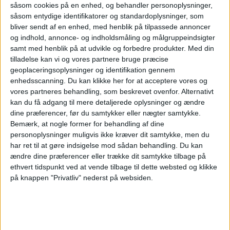
såsom cookies på en enhed, og behandler personoplysninger,
ANNONCE
såsom entydige identifikatorer og standardoplysninger, som
SAS falder i den samlede rangering
bliver sendt af en enhed, med henblik på tilpassede annoncer
og indhold, annonce- og indholdsmåling og målgruppeindsigter
SAS ender på en 12. plads blandt de 20
samt med henblik på at udvikle og forbedre produkter.
Med din
tilladelse kan vi og vores partnere bruge præcise
undersøgte selskaber med en score på 2,35
geoplaceringsoplysninger og identifikation gennem
enhedsscanning. Du kan klikke her for at acceptere vores og
stjerner. Det er et fald fra 9. pladsen i sidste
vores partneres behandling, som beskrevet ovenfor. Alternativt
års indeks, som sender det skandinaviske
kan du få adgang til mere detaljerede oplysninger og ændre
dine præferencer, før du samtykker eller nægter samtykke.
flyselskab ned i den dårligste halvdel af
Bemærk, at nogle former for behandling af dine
ranglisten.
personoplysninger muligvis ikke kræver dit samtykke, men du
har ret til at gøre indsigelse mod sådan behandling.
Du kan
ændre dine præferencer eller trække dit samtykke tilbage på
I bunden af ranglisten finder man irske Aer
ethvert tidspunkt ved at vende tilbage til dette websted og klikke
Lingus (1,79 stjerner), spanske Air Europa
på knappen "Privatliv" nederst på websiden.
(1,93 stjerner) og spanske Vueling (2,06
stjerner). Alle tre selskaber scorer kun 1 ud af
5 stjerner på håndtering af