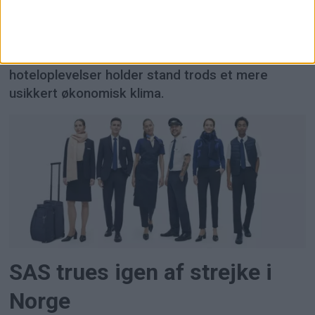
hotelmarkedet. Strawberrys to københavnske
hoteller, Villa Copenhagen og Admiral Hotel,
rapporterer nu millionoverskud for 2025 - endnu
et tegn på, at efterspørgslen efter eksklusive
hoteloplevelser holder stand trods et mere
usikkert økonomisk klima.
SAS trues igen af strejke i
Norge