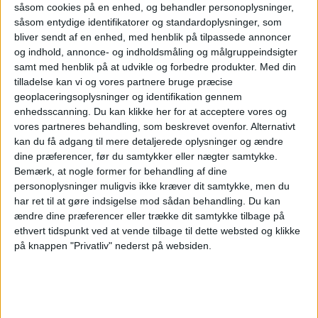
såsom cookies på en enhed, og behandler personoplysninger,
usikkerhed og stigende omkostninger.
såsom entydige identifikatorer og standardoplysninger, som
bliver sendt af en enhed, med henblik på tilpassede annoncer
Sydeuropa fremhæves som særligt stærkt.
og indhold, annonce- og indholdsmåling og målgruppeindsigter
samt med henblik på at udvikle og forbedre produkter.
Med din
Spanien ventes at opleve en vækst i
tilladelse kan vi og vores partnere bruge præcise
rejseindustrien på 3,7 procent i 2026, mens
geoplaceringsoplysninger og identifikation gennem
enhedsscanning. Du kan klikke her for at acceptere vores og
Italien vurderes at vokse med 3,8 procent.
vores partneres behandling, som beskrevet ovenfor. Alternativt
kan du få adgang til mere detaljerede oplysninger og ændre
WTTC konstaterer samtidig, at Spanien i 2025
dine præferencer, før du samtykker eller nægter samtykke.
Bemærk, at nogle former for behandling af dine
modtog 96,8 millioner internationale
personoplysninger muligvis ikke kræver dit samtykke, men du
besøgende - næstflest i Europa efter Frankrig
har ret til at gøre indsigelse mod sådan behandling.
Du kan
ændre dine præferencer eller trække dit samtykke tilbage på
- og noterede Europas højeste internationale
ethvert tidspunkt ved at vende tilbage til dette websted og klikke
på knappen "Privatliv" nederst på websiden.
turistforbrug på 115,1 milliarder euro.
Regionalisering påvirker rejserne