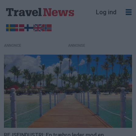
Log ind
ANNONCE
REJSEINDUSTRI: En træbro leder mod en