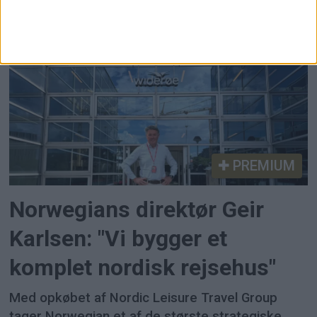
PREMIUM
Norwegians direktør Geir
Karlsen: "Vi bygger et
komplet nordisk rejsehus"
Med opkøbet af Nordic Leisure Travel Group
tager Norwegian et af de største strategiske