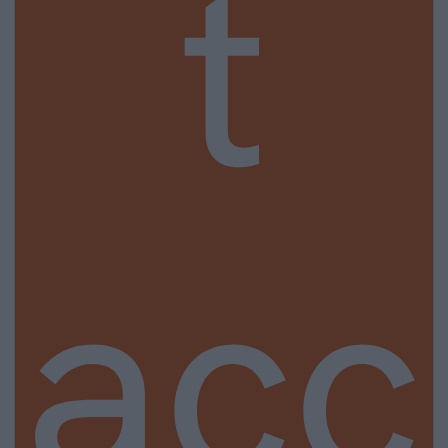
t
acc