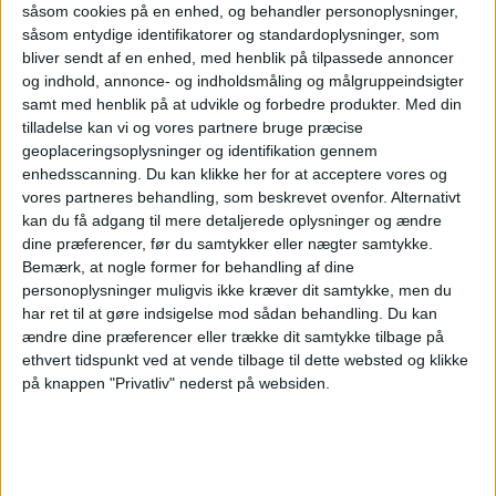
rejse dertil.
såsom cookies på en enhed, og behandler personoplysninger,
såsom entydige identifikatorer og standardoplysninger, som
Der er et klart skift væk fra traditionelle
bliver sendt af en enhed, med henblik på tilpassede annoncer
VFR-ruter, dvs. ture for at besøge venner og
og indhold, annonce- og indholdsmåling og målgruppeindsigter
samt med henblik på at udvikle og forbedre produkter.
Med din
familie, såsom Indien og Pakistan, og hen
tilladelse kan vi og vores partnere bruge præcise
geoplaceringsoplysninger og identifikation gennem
imod premium fritidsrejsedestinationer,
enhedsscanning. Du kan klikke her for at acceptere vores og
herunder Australien, Thailand og Japan.
vores partneres behandling, som beskrevet ovenfor. Alternativt
kan du få adgang til mere detaljerede oplysninger og ændre
Dataene peger på en bredere genopretning
dine præferencer, før du samtykker eller nægter samtykke.
Bemærk, at nogle former for behandling af dine
for diskretionære langdistancerejser, hvor
personoplysninger muligvis ikke kræver dit samtykke, men du
britiske rejsende prioriterer oplevelser og
har ret til at gøre indsigelse mod sådan behandling.
Du kan
ændre dine præferencer eller trække dit samtykke tilbage på
drømmedestinationer.
ethvert tidspunkt ved at vende tilbage til dette websted og klikke
på knappen "Privatliv" nederst på websiden.
NORDEN
JAPAN
FLY
DOHA