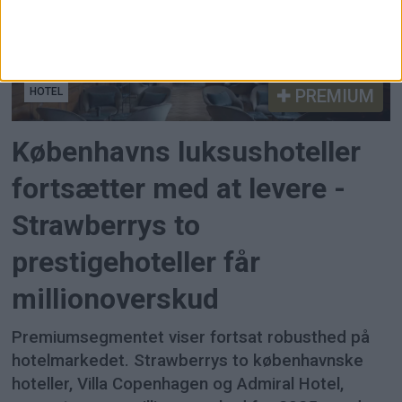
HOTEL
PREMIUM
Københavns luksushoteller
fortsætter med at levere -
Strawberrys to
prestigehoteller får
millionoverskud
Premiumsegmentet viser fortsat robusthed på
hotelmarkedet. Strawberrys to københavnske
hoteller, Villa Copenhagen og Admiral Hotel,