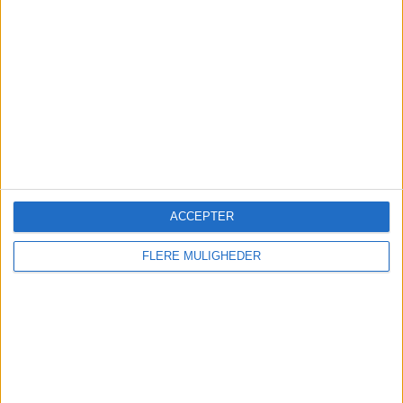
Boeing 737 MAX 7 fik
godkendelse
FAA's certificering åbner for leverancer, men
flyets indsættelse hos den største kunde
udsættes efter alt at dømme til 2027.
ACCEPTER
FLERE MULIGHEDER
Ruths Hotel henter hotelchef
internt