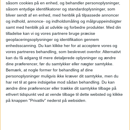
stigende grad påvirkes af digitale platforme,
såsom cookies på en enhed, og behandler personoplysninger,
såsom entydige identifikatorer og standardoplysninger, som
data og nye distributionskanaler.
bliver sendt af en enhed, med henblik på tilpassede annoncer
og indhold, annonce- og indholdsmåling og målgruppeindsigter
samt med henblik på at udvikle og forbedre produkter.
Med din
Del af en bredere strategi
tilladelse kan vi og vores partnere bruge præcise
geoplaceringsoplysninger og identifikation gennem
De fire virksomheder slutter sig til en
enhedsscanning. Du kan klikke her for at acceptere vores og
vores partneres behandling, som beskrevet ovenfor. Alternativt
voksende gruppe af kommercielle medlemmer
kan du få adgang til mere detaljerede oplysninger og ændre
hos ETC. Organisationen har allerede
dine præferencer, før du samtykker eller nægter samtykke.
Bemærk, at nogle former for behandling af dine
samarbejder med virksomheder som Google,
personoplysninger muligvis ikke kræver dit samtykke, men du
Expedia Group, Amadeus, Emirates, Eurail,
har ret til at gøre indsigelse mod sådan behandling.
Du kan
ændre dine præferencer eller trække dit samtykke tilbage på
Mastercard og Hilton.
ethvert tidspunkt ved at vende tilbage til dette websted og klikke
på knappen "Privatliv" nederst på websiden.
Udvidelsen kommer samtidig med, at ETC
rapporterer om fortsat stærk efterspørgsel
efter rejser i Europa. Organisationens seneste