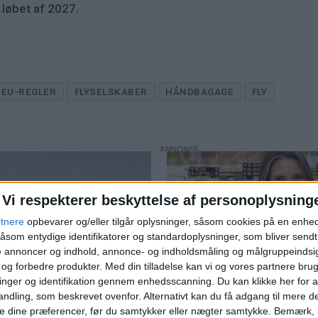
i løbet af 2027.
EU-REGLER
FLYSELSKABER
HÅNDBAGAGE
FLY
Vi respekterer beskyttelse af personoplysning
PREMI
rtnere
opbevarer og/eller tilgår oplysninger, såsom cookies på en enhe
åsom entydige identifikatorer og standardoplysninger, som bliver send
Norwegian kritiserer
de annoncer og indhold, annonce- og indholdsmåling og målgruppeinds
køerne på Kastrup - ka
e og forbedre produkter.
Med din tilladelse kan vi og vores partnere bru
nger og identifikation gennem enhedsscanning. Du kan klikke her for a
flytte trafik til Billund
ndling, som beskrevet ovenfor. Alternativt kan du få adgang til mere d
e dine præferencer, før du samtykker eller nægter samtykke. Bemærk, a