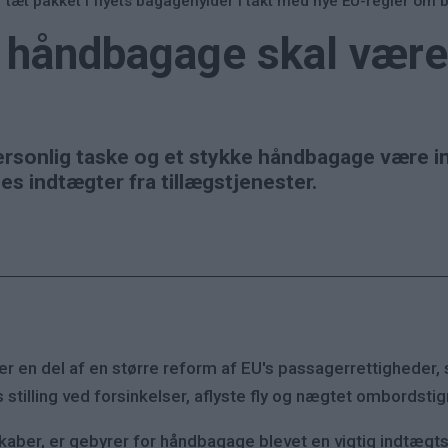
r tæt pakket i flyets bagagehylder i takt med nye EU-regler om
 håndbagage skal være 
sonlig taske og et stykke håndbagage være inkl
es indtægter fra tillægstjenester.
er en del af en større reform af EU's passagerrettigheder,
 stilling ved forsinkelser, aflyste fly og nægtet ombordstig
skaber, er gebyrer for håndbagage blevet en vigtig indtæg