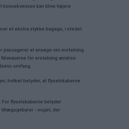
t konsekvensen kan blive højere
rer et ekstra stykke bagage, i stedet
or passagerer at ansøge om erstatning
ed. Niveauerne for erstatning ændres
elsens omfang.
er, hvilket betyder, at flyselskaberne
 For flyselskaberne betyder
tillægsgebyrer - noget, der