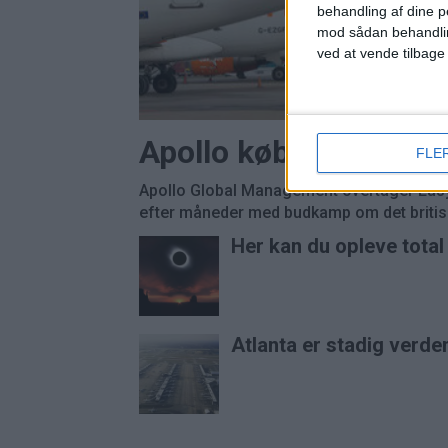
behandling af dine p
mod sådan behandli
ved at vende tilbage
Apollo køber Easyjet
FLE
Apollo Global Management overtager Easyj
efter måneder med budkamp om det britisk
Her kan du opleve tota
Atlanta er stadig verde