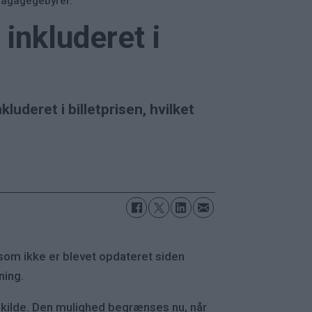
 bagagegebyrer.
inkluderet i
uderet i billetprisen, hvilket
 som ikke er blevet opdateret siden
ning.
tskilde. Den mulighed begrænses nu, når