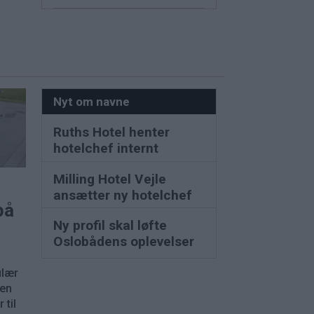
Nyt om navne
Ruths Hotel henter
hotelchef internt
Milling Hotel Vejle
ansætter ny hotelchef
på
Ny profil skal løfte
Oslobådens oplevelser
ulær
nen
 til