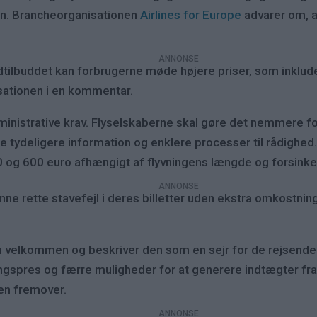
en. Brancheorganisationen
Airlines for Europe
advarer om, a
dtilbuddet kan forbrugerne møde højere priser, som inklude
nisationen i en kommentar.
inistrative krav. Flyselskaberne skal gøre det nemmere f
ille tydeligere information og enklere processer til rådigh
0 og 600 euro afhængigt af flyvningens længde og forsink
ne rette stavefejl i deres billetter uden ekstra omkostning
 velkommen og beskriver den som en sejr for de rejsende.
spres og færre muligheder for at generere indtægter fra 
sen fremover.