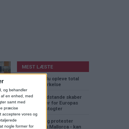
MEST LÆSTE
Her kan du opleve total
er
solformørkelse
UM
d, og behandler
t af en enhed, med
Lave vandstande skaber
igter samt med
problemer for Europas
flodkrydstogter
n
ge præcise
t acceptere vores og
etaljerede
Strejke og protester
t nogle former for
venter på Mallorca - kan