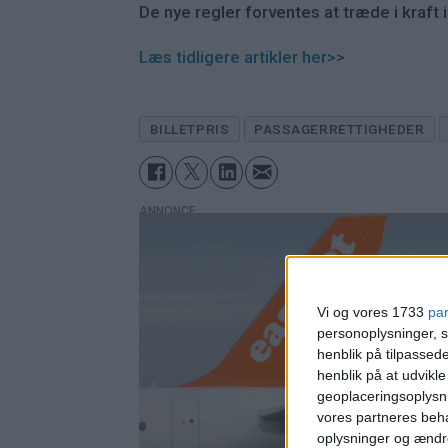
De nye regler forventes at træde i kraft 
Læs tidligere artikler her>>
BILLETPRIS
PASSAGERRETTIGHEDER
ANNONCE
Vi og vores 1733
pa
personoplysninger, s
henblik på tilpasse
henblik på at udvikl
geoplaceringsoplysni
vores partneres beha
oplysninger og ændr