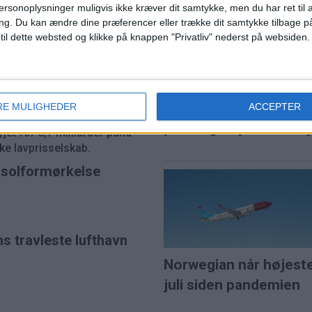
ersonoplysninger muligvis ikke kræver dit samtykke, men du har ret til 
ng.
Du kan ændre dine præferencer eller trække dit samtykke tilbage på
 til dette websted og klikke på knappen "Privatliv" nederst på websiden.
 efter budkamp
SAS var Europas mes
RE MULIGHEDER
ACCEPTER
punktlige flyselskab i j
et for 5,7 milliarder pund
e lavprisselskab.
l solformørkelse
ns travleste lufthavn
Norwegian når højest
juli siden pandemien