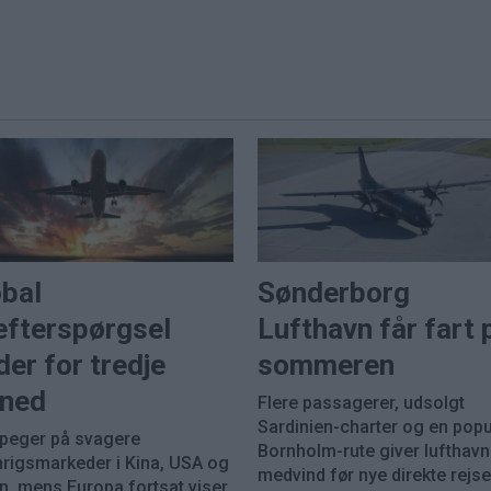
obal
Sønderborg
efterspørgsel
Lufthavn får fart 
der for tredje
sommeren
ned
Flere passagerer, udsolgt
Sardinien-charter og en pop
 peger på svagere
Bornholm-rute giver lufthav
nrigsmarkeder i Kina, USA og
medvind før nye direkte rejser
n, mens Europa fortsat viser