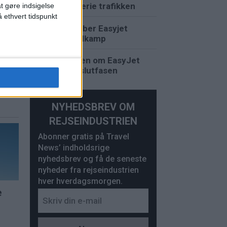
påvirke ferie trafikken
at gøre indsigelse
 ethvert tidspunkt
Apollo køber Easyjet
efter budkamp
Budstriden om EasyJet
går ind i slutfasen
t
uli
NYHEDSBREV OM
REJSEINDUSTRIEN
Abonner gratis på Travel
News’ indholdsrige
nyhedsbrev og få de seneste
nyheder fra rejseindustrien
hver hverdagsmorgen.
e