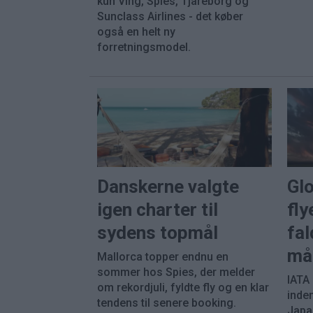
kun Ving, Spies, Tjäreborg og
Sunclass Airlines - det køber
også en helt ny
forretningsmodel.
Danskerne valgte
Gl
igen charter til
fly
sydens topmål
fal
må
Mallorca topper endnu en
sommer hos Spies, der melder
IATA
om rekordjuli, fyldte fly og en klar
inde
tendens til senere booking.
Japa