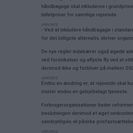
håndbagage skal inkluderes i grundpris
billetpriser for samtlige rejsende.
ANNONCE
- Ved at inkludere håndbagage i standar
for det billigste alternativ, skriver orga
De nye regler indebærer også øgede adm
ved forsinkelser og aflyste fly ved at st
derimod ikke og forbliver på mellem 25
ANNONCE
Endnu en ændring er, at rejsende skal kun
mister endnu en gebyrbelagt tjeneste.
Forbrugerorganisationer byder reformen
beslutningen derimod et øget omkostning
sandsynligvis vil påvirke prisfastsættel
ANNONCE