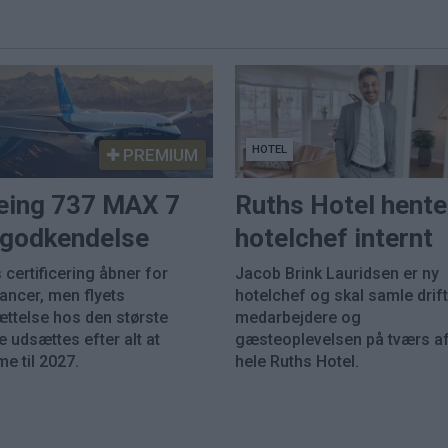
HOTEL
PREMIUM
eing 737 MAX 7
Ruths Hotel hente
k godkendelse
hotelchef internt
 certificering åbner for
Jacob Brink Lauridsen er ny
rancer, men flyets
hotelchef og skal samle drift
ættelse hos den største
medarbejdere og
 udsættes efter alt at
gæsteoplevelsen på tværs a
e til 2027.
hele Ruths Hotel.