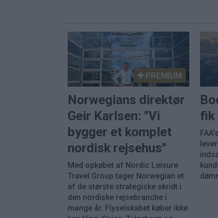
PREMIUM
Norwegians direktør
Bo
Geir Karlsen: "Vi
fi
bygger et komplet
FAA's
leve
nordisk rejsehus"
inds
Med opkøbet af Nordic Leisure
kunde
Travel Group tager Norwegian et
dømm
af de største strategiske skridt i
den nordiske rejsebranche i
mange år. Flyselskabet køber ikke