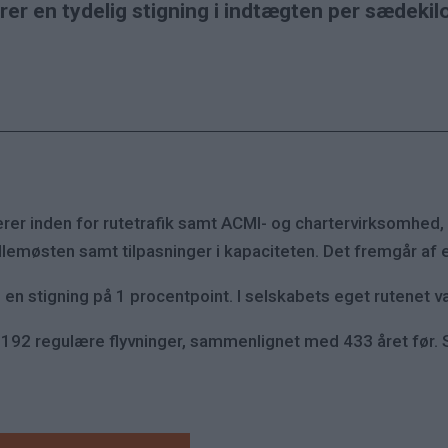
r en tydelig stigning i indtægten per sædekilome
gerer inden for rutetrafik samt ACMI- og chartervirksomhe
Mellemøsten samt tilpasninger i kapaciteten. Det fremgår a
n stigning på 1 procentpoint. I selskabets eget rutenet v
 192 regulære flyvninger, sammenlignet med 433 året før.