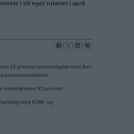
ter i sit eget rutenet i april.
d, ned 25 procent sammenlignet med året
f en pressemeddelelse.
ar kabinfaktoren 92 procent.
 Samtidig steg ACMI- og