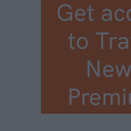
Get ac
to Tra
New
Prem