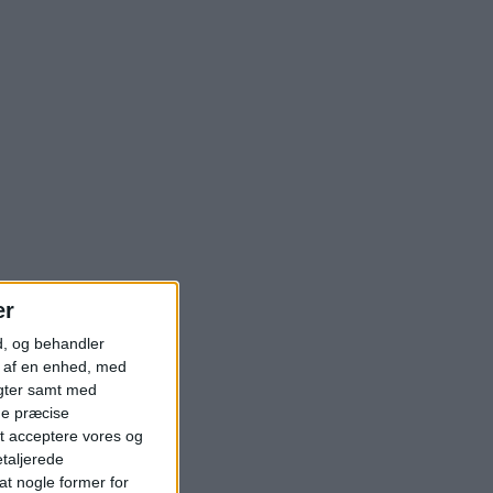
er
d, og behandler
t af en enhed, med
igter samt med
ge præcise
t acceptere vores og
etaljerede
t nogle former for