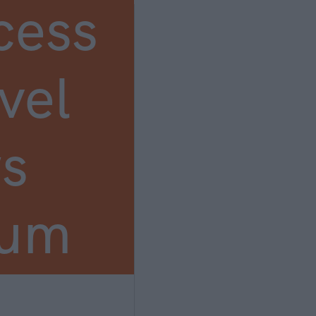
cess
vel
s
ium