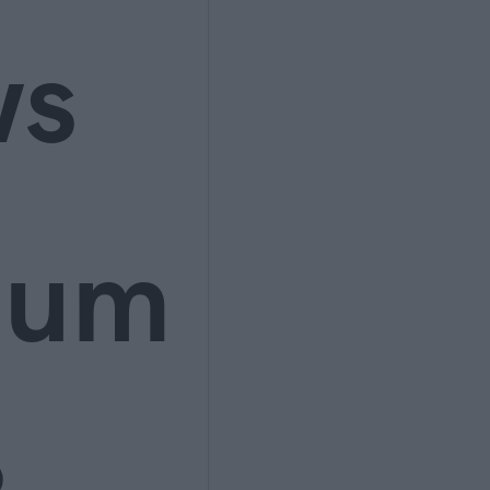
ws
ium