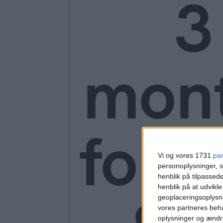
3
mon
for o
Vi og vores 1731
pa
personoplysninger, s
henblik på tilpasse
henblik på at udvikl
geoplaceringsoplysni
vores partneres beha
oplysninger og ændr