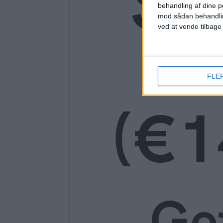
SE
behandling af dine p
mod sådan behandli
ved at vende tilbage
14
FLE
(€1
Ge