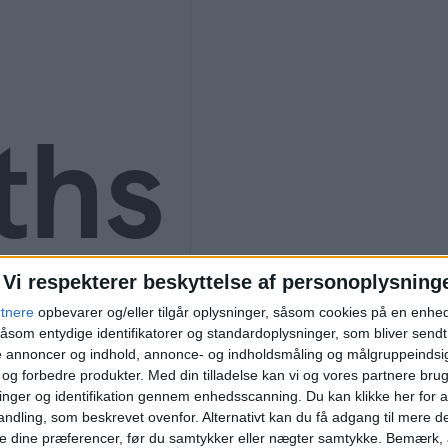
ths
nly
Vi respekterer beskyttelse af personoplysning
rtnere
opbevarer og/eller tilgår oplysninger, såsom cookies på en enhe
åsom entydige identifikatorer og standardoplysninger, som bliver send
de annoncer og indhold, annonce- og indholdsmåling og målgruppeinds
e og forbedre produkter.
Med din tilladelse kan vi og vores partnere bru
nger og identifikation gennem enhedsscanning. Du kan klikke her for a
ndling, som beskrevet ovenfor. Alternativt kan du få adgang til mere d
e dine præferencer, før du samtykker eller nægter samtykke. Bemærk, a