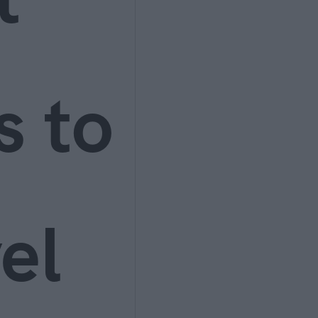
s to
el