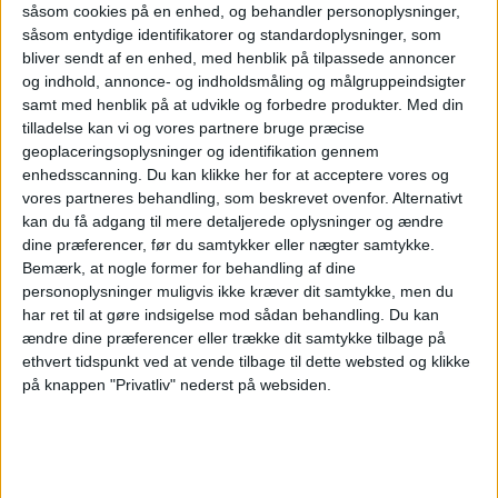
REJSEBRANCHEN
DRAGØR GOLFKLUB
såsom cookies på en enhed, og behandler personoplysninger,
såsom entydige identifikatorer og standardoplysninger, som
GOLFTURNERING
KARIN GERT NIELSEN
bliver sendt af en enhed, med henblik på tilpassede annoncer
og indhold, annonce- og indholdsmåling og målgruppeindsigter
KRØNIKE
NETVÆRKSARRANGEMENT
samt med henblik på at udvikle og forbedre produkter.
Med din
tilladelse kan vi og vores partnere bruge præcise
geoplaceringsoplysninger og identifikation gennem
enhedsscanning. Du kan klikke her for at acceptere vores og
ANNONCE
vores partneres behandling, som beskrevet ovenfor. Alternativt
kan du få adgang til mere detaljerede oplysninger og ændre
dine præferencer, før du samtykker eller nægter samtykke.
Bemærk, at nogle former for behandling af dine
personoplysninger muligvis ikke kræver dit samtykke, men du
har ret til at gøre indsigelse mod sådan behandling.
Du kan
ændre dine præferencer eller trække dit samtykke tilbage på
ethvert tidspunkt ved at vende tilbage til dette websted og klikke
på knappen "Privatliv" nederst på websiden.
PREMIUM