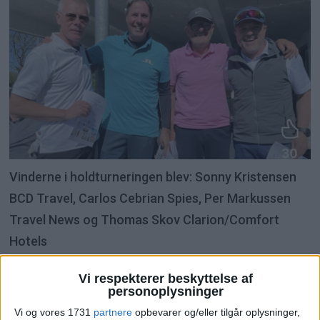
Vinderne i holdturneringen blev: Sonny Kristensen
BCD Travel, Carlos Cebrian Spies, Per Markussen
Travel News og Thomas Skov Clarion/Comfort
Hotels
Vi respekterer beskyttelse af
personoplysninger
Vi og vores 1731
partnere
opbevarer og/eller tilgår oplysninger,