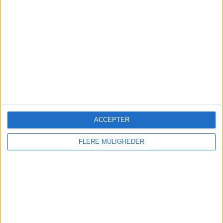
vigtigt skridt i arbejdet med at styrke
premiumoplevelsen - fra booking til boarding og
videre om bord.
ACCEPTER
PREMIUM
FLERE MULIGHEDER
Københavns luksushoteller
fortsætter med at levere -
Strawberrys to
prestigehoteller får