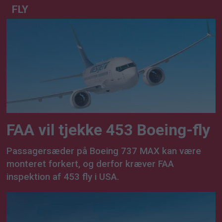
FLY
FAA vil tjekke 453 Boeing-fly
Passagersæder på Boeing 737 MAX kan være
monteret forkert, og derfor kræver FAA
inspektion af 453 fly i USA.