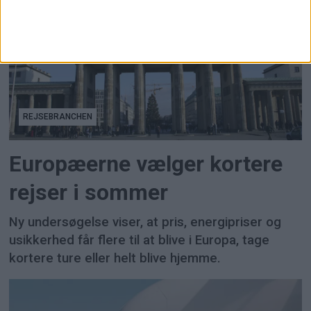
REJSEBRANCHEN
Europæerne vælger kortere
rejser i sommer
Ny undersøgelse viser, at pris, energipriser og
usikkerhed får flere til at blive i Europa, tage
kortere ture eller helt blive hjemme.