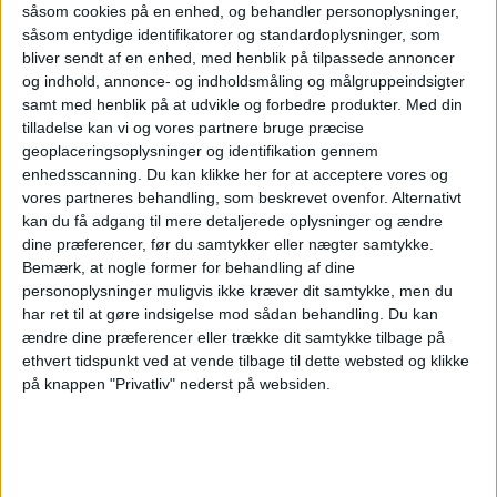
såsom cookies på en enhed, og behandler personoplysninger,
såsom entydige identifikatorer og standardoplysninger, som
SAN FRANCISCO
FLY
FENTANYL
bliver sendt af en enhed, med henblik på tilpassede annoncer
VM 2026
TENDERLOIN
TURISTER
og indhold, annonce- og indholdsmåling og målgruppeindsigter
samt med henblik på at udvikle og forbedre produkter.
Med din
tilladelse kan vi og vores partnere bruge præcise
geoplaceringsoplysninger og identifikation gennem
enhedsscanning. Du kan klikke her for at acceptere vores og
ANNONCE
vores partneres behandling, som beskrevet ovenfor. Alternativt
kan du få adgang til mere detaljerede oplysninger og ændre
dine præferencer, før du samtykker eller nægter samtykke.
Bemærk, at nogle former for behandling af dine
personoplysninger muligvis ikke kræver dit samtykke, men du
har ret til at gøre indsigelse mod sådan behandling.
Du kan
ændre dine præferencer eller trække dit samtykke tilbage på
ethvert tidspunkt ved at vende tilbage til dette websted og klikke
på knappen "Privatliv" nederst på websiden.