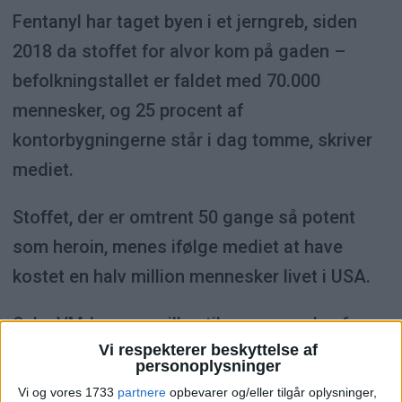
Fentanyl har taget byen i et jerngreb, siden
2018 da stoffet for alvor kom på gaden –
befolkningstallet er faldet med 70.000
mennesker, og 25 procent af
kontorbygningerne står i dag tomme, skriver
mediet.
Stoffet, der er omtrent 50 gange så potent
som heroin, menes ifølge mediet at have
kostet en halv million mennesker livet i USA.
Seks VM-kampe spilles til sommer uden for
Vi respekterer beskyttelse af
San Francisco.
personoplysninger
Vi og vores 1733
partnere
opbevarer og/eller tilgår oplysninger,