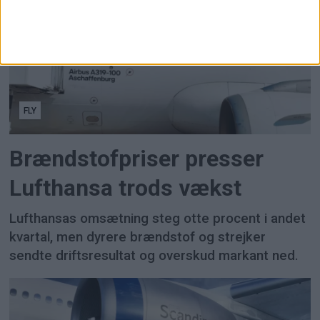
FLY
Brændstofpriser presser
Lufthansa trods vækst
Lufthansas omsætning steg otte procent i andet
kvartal, men dyrere brændstof og strejker
sendte driftsresultat og overskud markant ned.