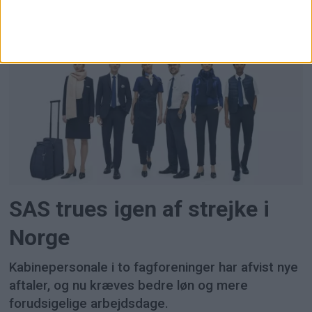
hoteloplevelser holder stand trods et mere
usikkert økonomisk klima.
SAS trues igen af strejke i
Norge
Kabinepersonale i to fagforeninger har afvist nye
aftaler, og nu kræves bedre løn og mere
forudsigelige arbejdsdage.