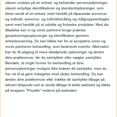
Fakta: Samlet antal rejsende til og fra
såsom cookies på en enhed, og behandler personoplysninger,
såsom entydige identifikatorer og standardoplysninger, som
Midtjylland Karup Airport
bliver sendt af en enhed, med henblik på tilpassede annoncer
og indhold, annonce- og indholdsmåling og målgruppeindsigter
I perioden 1. april til 30. juni 2025 fløj i alt
samt med henblik på at udvikle og forbedre produkter.
Med din
tilladelse kan vi og vores partnere bruge præcise
1.424 passagerer til og fra Midtjylland
geoplaceringsoplysninger og identifikation gennem
enhedsscanning. Du kan klikke her for at acceptere vores og
Karup Airport.
vores partneres behandling, som beskrevet ovenfor. Alternativt
kan du få adgang til mere detaljerede oplysninger og ændre
I perioden 20. april 2026 (ruteopstart) til 25.
dine præferencer, før du samtykker eller nægter samtykke.
juni 2026 fløj samlet 6.171 passagerer til og
Bemærk, at nogle former for behandling af dine
personoplysninger muligvis ikke kræver dit samtykke, men du
fra Midtjylland Karup Airport.
har ret til at gøre indsigelse mod sådan behandling.
Du kan
ændre dine præferencer eller trække dit samtykke tilbage på
Det svarer til lidt mere end en firedobling i
ethvert tidspunkt ved at vende tilbage til dette websted og klikke
antallet af passagerer i 2026 sammenlignet
på knappen "Privatliv" nederst på websiden.
med samme måneder året år.
Om Midtjylland Karup Airport