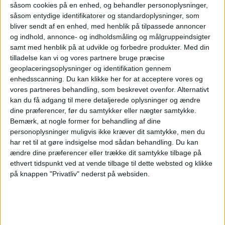
Det gør branchen i stand til at gribe den
såsom cookies på en enhed, og behandler personoplysninger,
såsom entydige identifikatorer og standardoplysninger, som
stigende efterspørgsel med
bliver sendt af en enhed, med henblik på tilpassede annoncer
kvalitetsoplevelser,” siger Jeppe Møller-
og indhold, annonce- og indholdsmåling og målgruppeindsigter
samt med henblik på at udvikle og forbedre produkter.
Med din
Herskind.
tilladelse kan vi og vores partnere bruge præcise
geoplaceringsoplysninger og identifikation gennem
ANNONCE
enhedsscanning. Du kan klikke her for at acceptere vores og
Følger konflikten i Mellemøsten tæt
vores partneres behandling, som beskrevet ovenfor. Alternativt
kan du få adgang til mere detaljerede oplysninger og ændre
Hotelbranchen følger dog udviklingen på de
dine præferencer, før du samtykker eller nægter samtykke.
Bemærk, at nogle former for behandling af dine
internationale markeder tæt.Den aktuelle uro i
personoplysninger muligvis ikke kræver dit samtykke, men du
Mellemøsten kan få betydning for de globale
har ret til at gøre indsigelse mod sådan behandling.
Du kan
ændre dine præferencer eller trække dit samtykke tilbage på
rejsemønstre, særligt når det gælder gæster
ethvert tidspunkt ved at vende tilbage til dette websted og klikke
på knappen "Privatliv" nederst på websiden.
fra Asien og Nordamerika, vurderer
HORESTA. Langt hovedparten af asiatiske
turister, der rejser til Europa, benytter i dag