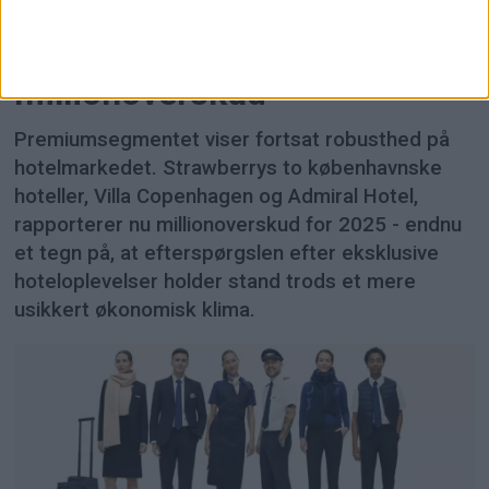
Strawberrys to
prestigehoteller får
millionoverskud
Premiumsegmentet viser fortsat robusthed på
hotelmarkedet. Strawberrys to københavnske
hoteller, Villa Copenhagen og Admiral Hotel,
rapporterer nu millionoverskud for 2025 - endnu
et tegn på, at efterspørgslen efter eksklusive
hoteloplevelser holder stand trods et mere
usikkert økonomisk klima.