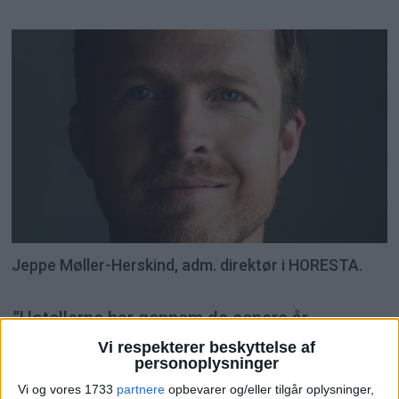
Jeppe Møller-Herskind, adm. direktør i HORESTA.
”Hotellerne har gennem de senere år
investeret massivt i både
Vi respekterer beskyttelse af
personoplysninger
gæsteoplevelser, kvalitet og nye koncepter.
Vi og vores 1733
partnere
opbevarer og/eller tilgår oplysninger,