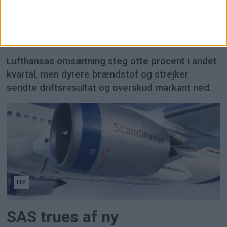
Brændstofpriser presser
Lufthansa trods vækst
Lufthansas omsætning steg otte procent i andet
kvartal, men dyrere brændstof og strejker
sendte driftsresultat og overskud markant ned.
FLY
SAS trues af ny