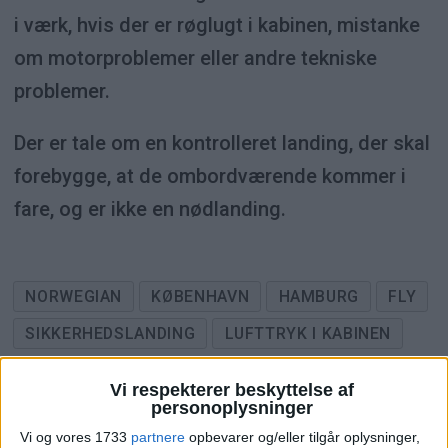
i værk, hvis der er røglugt i kabinen, mistanke
om motorproblemer eller andre tekniske
problemer.
Der er tale om en kontrolleret landing, der skal
forebygge, at de ombordværende kommer i
fare, og er ikke en nødlanding.
NORWEGIAN
KØBENHAVN
HAMBURG
FLY
SIKKERHEDSLANDING
LUFTTRYK I KABINEN
Vi respekterer beskyttelse af
personoplysninger
ANNONCE
Vi og vores 1733
partnere
opbevarer og/eller tilgår oplysninger,