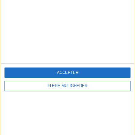
Global flyefterspørgsel falder
for tredje måned
IATA peger på svagere indenrigsmarkeder i Kina,
USA og Japan, mens Europa fortsat viser
moderat vækst i passagertrafikken.
ACCEPTER
FLERE MULIGHEDER
Sønderborg Lufthavn får fart