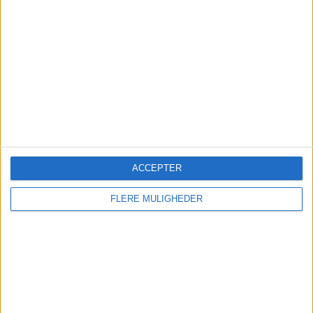
NYHEDSBREV OM
REJSEINDUSTRIEN
Abonner gratis på Travel News’
indholdsrige nyhedsbrev og få de
seneste nyheder fra rejseindustrien hver
hverdagsmorgen.
ACCEPTER
FLERE MULIGHEDER