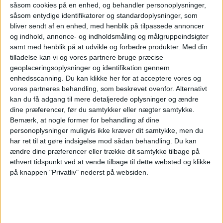
såsom cookies på en enhed, og behandler personoplysninger,
den internationale trafik.
såsom entydige identifikatorer og standardoplysninger, som
bliver sendt af en enhed, med henblik på tilpassede annoncer
og indhold, annonce- og indholdsmåling og målgruppeindsigter
Varsler lavere resultat
samt med henblik på at udvikle og forbedre produkter.
Med din
tilladelse kan vi og vores partnere bruge præcise
geoplaceringsoplysninger og identifikation gennem
Den svagere trafikudvikling har også
enhedsscanning. Du kan klikke her for at acceptere vores og
økonomiske konsekvenser.
vores partneres behandling, som beskrevet ovenfor. Alternativt
kan du få adgang til mere detaljerede oplysninger og ændre
dine præferencer, før du samtykker eller nægter samtykke.
Heathrow forventer nu et justeret EBITDA på
Bemærk, at nogle former for behandling af dine
omkring 1,88 milliarder pund i 2026, et fald fra
personoplysninger muligvis ikke kræver dit samtykke, men du
har ret til at gøre indsigelse mod sådan behandling.
Du kan
2,03 milliarder pund året før. Samtidig
ændre dine præferencer eller trække dit samtykke tilbage på
forventes driftsomkostningerne at stige med
ethvert tidspunkt ved at vende tilbage til dette websted og klikke
på knappen "Privatliv" nederst på websiden.
omkring ti procent som følge af højere
lønomkostninger og øgede ejendomsskatter.
Lufthavnen forventer, at indtægterne fra