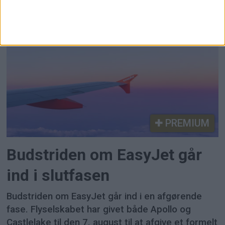
danskerne hverken har besøgt Oslo de seneste
fem år eller overvejer byen, selv om gæsterne
vurderer den langt mere positivt.
PREMIUM
Budstriden om EasyJet går
ind i slutfasen
Budstriden om EasyJet går ind i en afgørende
fase. Flyselskabet har givet både Apollo og
Castlelake til den 7. august til at afgive et formelt