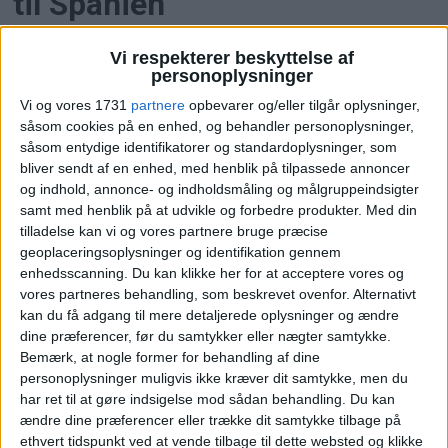
til Spanien
Nye data viser 25 procent flere flybookinger og
Vi respekterer beskyttelse af
markant dyrere hoteller i Spanien og Island op til
personoplysninger
solformørkelsen i august 2026.
Vi og vores 1731
partnere
opbevarer og/eller tilgår oplysninger,
såsom cookies på en enhed, og behandler personoplysninger,
såsom entydige identifikatorer og standardoplysninger, som
bliver sendt af en enhed, med henblik på tilpassede annoncer
og indhold, annonce- og indholdsmåling og målgruppeindsigter
samt med henblik på at udvikle og forbedre produkter.
Med din
tilladelse kan vi og vores partnere bruge præcise
geoplaceringsoplysninger og identifikation gennem
enhedsscanning. Du kan klikke her for at acceptere vores og
vores partneres behandling, som beskrevet ovenfor. Alternativt
kan du få adgang til mere detaljerede oplysninger og ændre
dine præferencer, før du samtykker eller nægter samtykke.
Flere og flere rejseansvarlige
Bemærk, at nogle former for behandling af dine
personoplysninger muligvis ikke kræver dit samtykke, men du
får ansvar for møder og
har ret til at gøre indsigelse mod sådan behandling.
Du kan
ændre dine præferencer eller trække dit samtykke tilbage på
events
ethvert tidspunkt ved at vende tilbage til dette websted og klikke