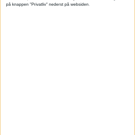
på knappen "Privatliv" nederst på websiden.
Ny undersøgelse fra Business Travel Show
Europe viser, at grænserne mellem rejseindkøb
og mødeledelse bliver mere og mere udviskede.
Travel News Market Finland
får topkarakter
Deltagerne roser mødekvaliteten og
forretningsværdien, mens arrangørerne allerede