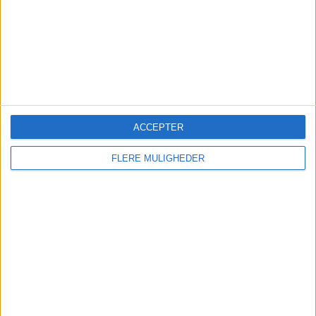
Helsinki og Finlands Boldforbund går efter UEFA
Conference League-finalen i 2029 til
Olympiastadion, og beslutningen om værtsbyen
træffes i efteråret 2026.
ACCEPTER
FLERE MULIGHEDER
VM-hoteller i USA mangler
bookinger
Høje priser, svagere international efterspørgsel