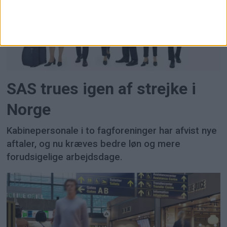
SAS trues igen af strejke i
Norge
Kabinepersonale i to fagforeninger har afvist nye
aftaler, og nu kræves bedre løn og mere
forudsigelige arbejdsdage.