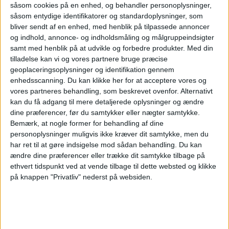
såsom cookies på en enhed, og behandler personoplysninger,
indberette udlejningsdage, at data skal kunne
såsom entydige identifikatorer og standardoplysninger, som
samkøres på tværs af platforme, og at
bliver sendt af en enhed, med henblik på tilpassede annoncer
og indhold, annonce- og indholdsmåling og målgruppeindsigter
platformene skal have pligt til at blokere
samt med henblik på at udvikle og forbedre produkter.
Med din
annoncer, når udlejningsloftet er overskredet.
tilladelse kan vi og vores partnere bruge præcise
geoplaceringsoplysninger og identifikation gennem
enhedsscanning. Du kan klikke her for at acceptere vores og
"Regler har kun værdi, hvis de også kan
vores partneres behandling, som beskrevet ovenfor. Alternativt
håndhæves. En registreringsordning
kan du få adgang til mere detaljerede oplysninger og ændre
dine præferencer, før du samtykker eller nægter samtykke.
kombineret med løbende indberetning og
Bemærk, at nogle former for behandling af dine
personoplysninger muligvis ikke kræver dit samtykke, men du
bedre datadeling vil give myndighederne langt
har ret til at gøre indsigelse mod sådan behandling.
Du kan
bedre muligheder for at slå ned på ulovlige
ændre dine præferencer eller trække dit samtykke tilbage på
ethvert tidspunkt ved at vende tilbage til dette websted og klikke
skyggehoteller og sikre fair konkurrence,"
på knappen "Privatliv" nederst på websiden.
siger Jeppe Møller Herskind.
Skattestyrelsens kontroller viser behovet