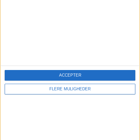
IATA peger på svagere indenrigsmarkeder i Kina,
USA og Japan, mens Europa fortsat viser
moderat vækst i passagertrafikken.
ACCEPTER
FLERE MULIGHEDER
Sønderborg Lufthavn får fart
på sommeren
Flere passagerer, udsolgt Sardinien-charter og