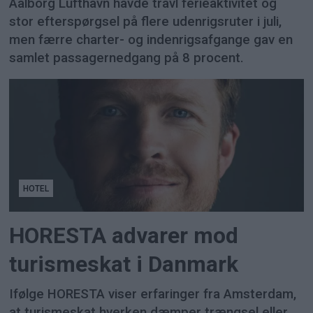
Aalborg Lufthavn havde travl ferieaktivitet og
stor efterspørgsel på flere udenrigsruter i juli,
men færre charter- og indenrigsafgange gav en
samlet passagernedgang på 8 procent.
HOTEL
HORESTA advarer mod
turismeskat i Danmark
Ifølge HORESTA viser erfaringer fra Amsterdam,
at turismeskat hverken dæmper trængsel eller