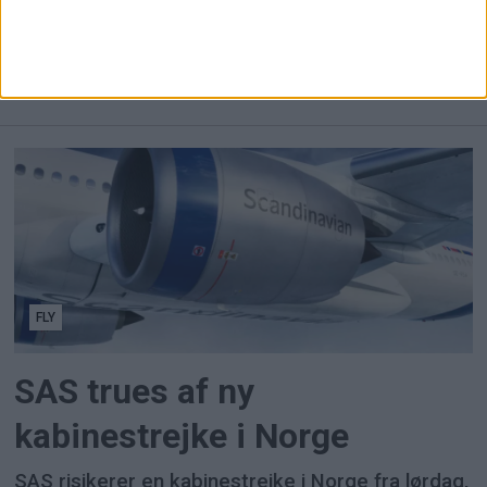
Lufthansas omsætning steg otte procent i andet
kvartal, men dyrere brændstof og strejker
sendte driftsresultat og overskud markant ned.
FLY
SAS trues af ny
kabinestrejke i Norge
SAS risikerer en kabinestrejke i Norge fra lørdag,