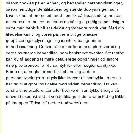
fjerneste hjørner af verden”
Innovationsfokus:
såsom cookies på en enhed, og behandler personoplysninger,
Investeringer i ny teknologi, videnskabelige
såsom entydige identifikatorer og standardoplysninger, som
bliver sendt af en enhed, med henblik på tilpassede annoncer
ressourcer og bæredygtighed for at give
og indhold, annonce- og indholdsmåling og målgruppeindsigter
samt med henblik på at udvikle og forbedre produkter.
Med din
gæsterne en fordybende og ansvarlig oplevelse
tilladelse kan vi og vores partnere bruge præcise
Hovedkvarter:
Tromsø
CEO:
Gebhard Rainer.
geoplaceringsoplysninger og identifikation gennem
enhedsscanning. Du kan klikke her for at acceptere vores og
vores partneres behandling, som beskrevet ovenfor. Alternativt
kan du få adgang til mere detaljerede oplysninger og ændre
CRUISE
REDERIER
NYHEDER
dine præferencer, før du samtykker eller nægter samtykke.
Bemærk, at nogle former for behandling af dine
personoplysninger muligvis ikke kræver dit samtykke, men du
har ret til at gøre indsigelse mod sådan behandling.
Du kan
ændre dine præferencer eller trække dit samtykke tilbage på
ANNONCE
ethvert tidspunkt ved at vende tilbage til dette websted og klikke
på knappen "Privatliv" nederst på websiden.