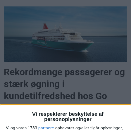
Rekordmange passagerer og
stærk øgning i
kundetilfredshed hos Go
Nordic Cruiseline
Vi respekterer beskyttelse af
personoplysninger
Go Nordic Cruiseline kan se tilbage på en
sommer med fyldte skibe, høj gæstetilfredshed
Vi og vores 1733
partnere
opbevarer og/eller tilgår oplysninger,