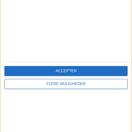
Gigant advarer midt i vildt
ACCEPTER
turisthad
FLERE MULIGHEDER
Krydstogt gigant advarer om, at det kan blive
nødvendigt at undgå feriemål for at beskytte
passagerer mod vold.
Meghan Trainor skal