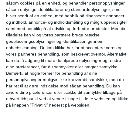
såsom cookies på en enhed, og behandler personoplysninger,
og markant passagervækst. I juli rejste knap
såsom entydige identifikatorer og standardoplysninger, som
93.000 passagerer mellem København og Oslo –
bliver sendt af en enhed, med henblik på tilpassede annoncer
den højeste månedsaktivitet i flere år.
og indhold, annonce- og indholdsmåling og målgruppeindsigter
samt med henblik på at udvikle og forbedre produkter.
Med din
tilladelse kan vi og vores partnere bruge præcise
geoplaceringsoplysninger og identifikation gennem
enhedsscanning. Du kan klikke her for at acceptere vores og
vores partneres behandling, som beskrevet ovenfor. Alternativt
kan du få adgang til mere detaljerede oplysninger og ændre
dine præferencer, før du samtykker eller nægter samtykke.
Bemærk, at nogle former for behandling af dine
personoplysninger muligvis ikke kræver dit samtykke, men du
har ret til at gøre indsigelse mod sådan behandling.
Du kan
ændre dine præferencer eller trække dit samtykke tilbage på
Nordisk luksus midt i
ethvert tidspunkt ved at vende tilbage til dette websted og klikke
på knappen "Privatliv" nederst på websiden.
Kattegat
Den legendariske rute mellem København og
Oslo, som DFDS har drevet siden 1866, har fået