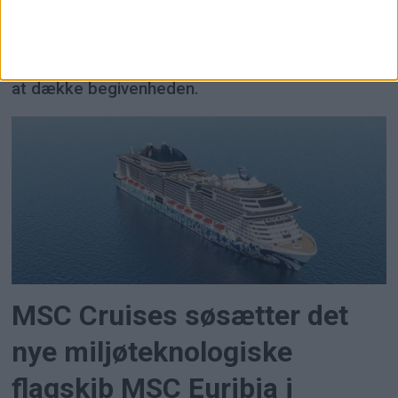
himlens stjernebilleder. Man mente, at hun
herskede over vejrets og vindens magt. Sophia
Loren vil døbe skibet og Travel News er der for
at dække begivenheden.
MSC Cruises søsætter det
nye miljøteknologiske
flagskib MSC Euribia i