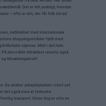
r besøgende fra hele verden. Her finder
tsvæddemål. Det er lidt pudsigt, hvordan
else – ofte er det, der får folk ind ad
shows, natklubber med internationale
mpestore shoppingområder fyldt med
på Michelin-stjerner. Midt i det hele
s. På den måde tiltrækker resorts også
 og tiltrækningskraft.
n. De skaber arbejdspladser i stort set
per det også med at forbedre
entlig transport. Disse ting er ofte en