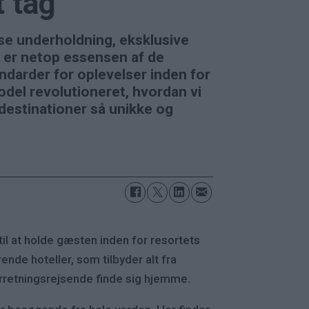
t tag
sse underholdning, eksklusive
t er netop essensen af de
ndarder for oplevelser inden for
odel revolutioneret, hvordan vi
 destinationer så unikke og
til at holde gæsten inden for resortets
nde hoteller, som tilbyder alt fra
forretningsrejsende finde sig hjemme.