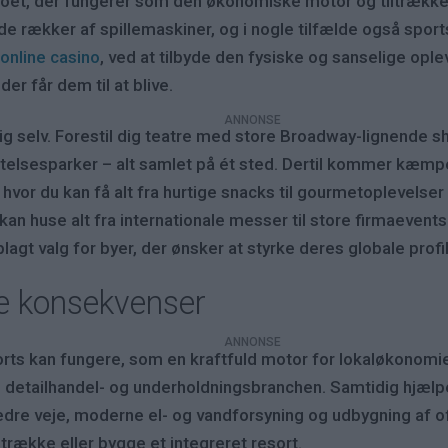
noet, der fungerer som den økonomiske motor og tiltrække
ende rækker af spillemaskiner, og i nogle tilfælde også spor
t
online casino
, ved at tilbyde den fysiske og sanselige oplev
er får dem til at blive.
sig selv. Forestil dig teatre med store Broadway-lignende 
ystelsesparker – alt samlet på ét sted. Dertil kommer kæ
hvor du kan få alt fra hurtige snacks til gourmetoplevelser 
an huse alt fra internationale messer til store firmaevent
lagt valg for byer, der ønsker at styrke deres globale profil
e konsekvenser
sorts kan fungere, som en kraftfuld motor for lokaløkonomie
, detailhandel- og underholdningsbranchen. Samtidig hjæl
bedre veje, moderne el- og vandforsyning og udbygning af off
tiltrække eller bygge et integreret resort.