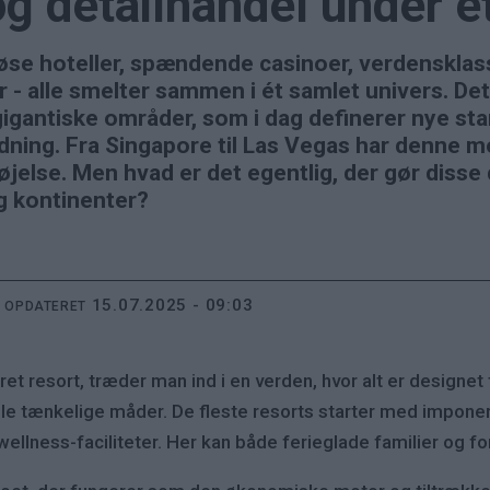
g detailhandel under é
riøse hoteller, spændende casinoer, verdenskla
r - alle smelter sammen i ét samlet univers. De
gigantiske områder, som i dag definerer nye sta
dning. Fra Singapore til Las Vegas har denne m
øjelse. Men hvad er det egentlig, der gør disse
g kontinenter?
15.07.2025 - 09:03
T OPDATERET
et resort, træder man ind i en verden, hvor alt er designet 
le tænkelige måder. De fleste resorts starter med imponere
 wellness-faciliteter. Her kan både ferieglade familier og 