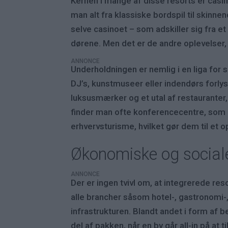
Kernen i mange af disse resorts er casi
man alt fra klassiske bordspil til skinn
selve casinoet – som adskiller sig fra e
dørene. Men det er de andre oplevelser, d
ANNONCE
Underholdningen er nemlig i en liga for 
DJ’s, kunstmuseer eller indendørs forl
luksusmærker og et utal af restauranter, 
finder man ofte konferencecentre, som k
erhvervsturisme, hvilket gør dem til et op
Økonomiske og social
ANNONCE
Der er ingen tvivl om, at integrerede re
alle brancher såsom hotel-, gastronomi-
infrastrukturen. Blandt andet i form af 
del af pakken, når en by går all-in på at 