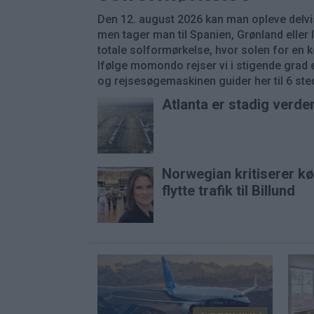
Den 12. august 2026 kan man opleve delvi
men tager man til Spanien, Grønland eller
totale solformørkelse, hvor solen for en k
Ifølge momondo rejser vi i stigende grad e
og rejsesøgemaskinen guider her til 6 stede
Atlanta er stadig verde
Norwegian kritiserer k
flytte trafik til Billund