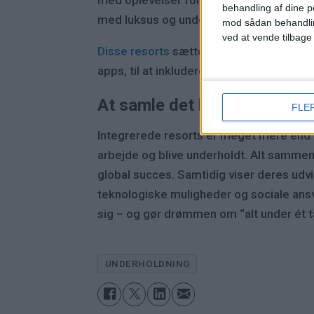
behandling af dine p
med luksus og underholdning.
mod sådan behandli
ved at vende tilbage
Disse resorts
sætter nye standarder og pr
apps, til at inkludere fængende kunstinsta
At samle det hele
FLE
Integrerede resorts er meget mere end c
arbejde og blive underholdt. Alt sammen
global succes. Samtidig viser deres udvi
teknologiske muligheder og sociale ansva
sig – og gør drømmen om “alt under ét 
UNDERHOLDNING