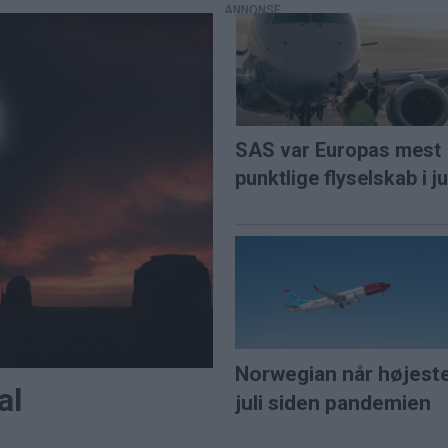
SAS var Europas mest
punktlige flyselskab i ju
Norwegian når højest
al
juli siden pandemien