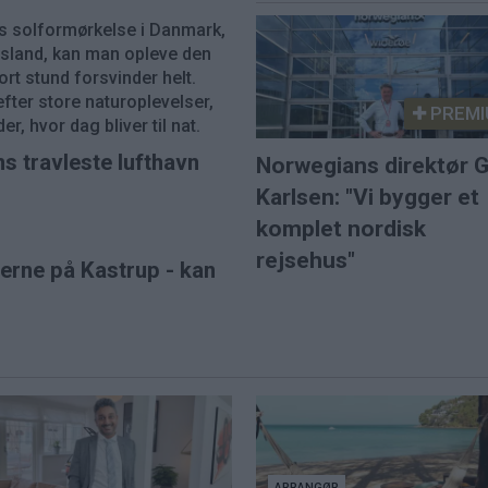
s solformørkelse i Danmark,
 Island, kan man opleve den
ort stund forsvinder helt.
fter store naturoplevelser,
PREMI
r, hvor dag bliver til nat.
ns travleste lufthavn
Norwegians direktør G
Karlsen: "Vi bygger et
komplet nordisk
rejsehus"
øerne på Kastrup - kan
ARRANGØR