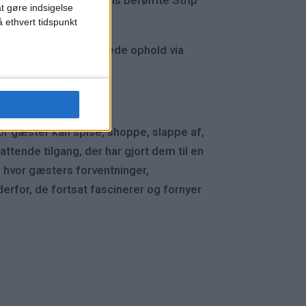
at gøre indsigelse
 ethvert tidspunkt
yde personligt tilpassede ophold via
or gæster kan spise, shoppe, slappe af,
tende tilgang, der har gjort dem til en
, hvor gæsters forventninger,
derfor, de fortsat fascinerer og fornyer