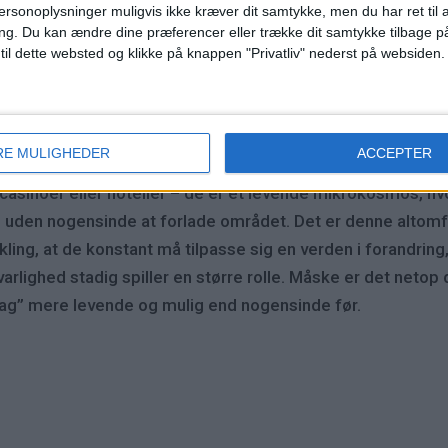
ersonoplysninger muligvis ikke kræver dit samtykke, men du har ret til 
ng.
Du kan ændre dine præferencer eller trække dit samtykke tilbage på
 til dette websted og klikke på knappen "Privatliv" nederst på websiden.
esser konkurrenter til konstant at udvikle sig – fra at tilb
llationer, der gør hele resortet til en oplevelse i sig selv.
RE MULIGHEDER
ACCEPTER
asinoer eller hoteller – de er et levende mikrokosmos, hv
 uden nogensinde at forlade området. Det er denne altomfat
kling, at de konstant må tilpasse sig en verden i forandring
rlighed stadig spiller en større rolle. Måske er det netop 
tag” mere levende og mulig end nogensinde før.