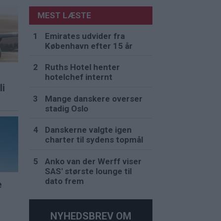
MEST LÆSTE
Emirates udvider fra
København efter 15 år
Ruths Hotel henter
hotelchef internt
li
Mange danskere overser
stadig Oslo
Danskerne valgte igen
charter til sydens topmål
Anko van der Werff viser
SAS' største lounge til
dato frem
e
NYHEDSBREV OM