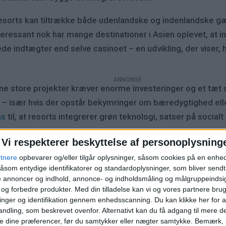
 resorts kan tiltrække både udenlandske og indenlandske g
nteressant nok har mange destinationer i Asien oplevet, at
de indtægter end selve casinoet – en udvikling, der viser, 
nne store projekter kræver enorme investeringer og et tæ
er – især hvis der opstår bekymringer om bæredygtighed ell
ns
til, at resorts integrerer grøn teknologi, satser på socialt
Vi respekterer beskyttelse af personoplysning
nutidige tendenser
rtnere
opbevarer og/eller tilgår oplysninger, såsom cookies på en enhe
åsom entydige identifikatorer og standardoplysninger, som bliver send
de annoncer og indhold, annonce- og indholdsmåling og målgruppeinds
t billede på, hvor ikoniske disse resorts kan blive. De fle
e og forbedre produkter.
Med din tilladelse kan vi og vores partnere bru
komplekset rummer også et casino, et kæmpe shoppingcent
nger og identifikation gennem enhedsscanning. Du kan klikke her for a
ndling, som beskrevet ovenfor. Alternativt kan du få adgang til mere d
det Universal Studios og et gigantisk akvarium med hotelle
e dine præferencer, før du samtykker eller nægter samtykke. Bemærk, a
 I Las Vegas har The Venetian og Palazzo redefineret, hvo