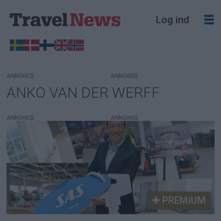
Log ind
ANNONCE
ANKO VAN DER WERFF
Tag:
anko
ANNONCE
van
der
werff
PREMIUM