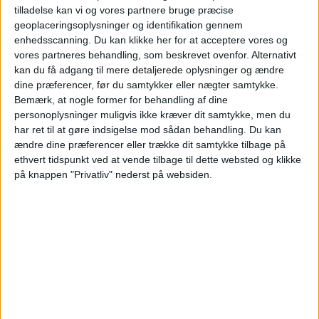
tilladelse kan vi og vores partnere bruge præcise
geoplaceringsoplysninger og identifikation gennem
enhedsscanning. Du kan klikke her for at acceptere vores og
vores partneres behandling, som beskrevet ovenfor. Alternativt
PREMIUM
kan du få adgang til mere detaljerede oplysninger og ændre
dine præferencer, før du samtykker eller nægter samtykke.
Bemærk, at nogle former for behandling af dine
Anko van der Werff kan
personoplysninger muligvis ikke kræver dit samtykke, men du
har ret til at gøre indsigelse mod sådan behandling.
Du kan
mangedoble lønnen
ændre dine præferencer eller trække dit samtykke tilbage på
ethvert tidspunkt ved at vende tilbage til dette websted og klikke
SAS-topchef Anko van der Werff går fra et af
på knappen "Privatliv" nederst på websiden.
Europas mest tilbageholdende
aflønningssystemer til den nordamerikanske
luftfartsbranche - hvor toplønningerne for chefer
ligger på et helt andet niveau.