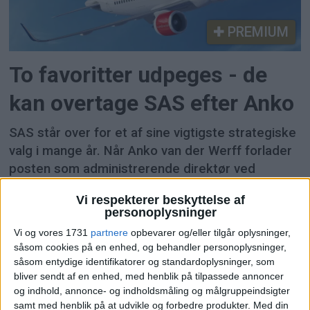
PREMIUM
To favoritter udpeges - de
kan overtage SAS efter Anko
SAS står over for et af sine vigtigste strategiske
valg i mange år. Når Anko van der Werff forlader
posten som administrerende direktør ved
årsskiftet, skal bestyrelsen ikke kun udpege en
Vi respekterer beskyttelse af
ny koncernchef - men også sætte kursen for
personoplysninger
flyselskabets næste fase. To navne peges nu ud
Vi og vores 1731
partnere
opbevarer og/eller tilgår oplysninger,
som hovedkandidater.
såsom cookies på en enhed, og behandler personoplysninger,
såsom entydige identifikatorer og standardoplysninger, som
bliver sendt af en enhed, med henblik på tilpassede annoncer
og indhold, annonce- og indholdsmåling og målgruppeindsigter
samt med henblik på at udvikle og forbedre produkter.
Med din