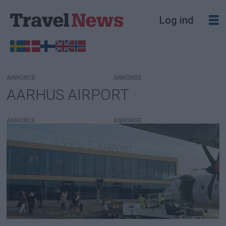
Log ind
ANNONCE
AARHUS AIRPORT
Tag:
aarhus
ANNONCE
airport