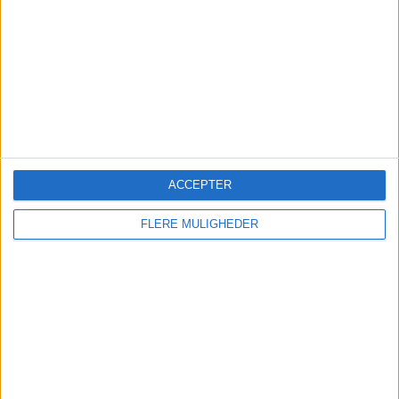
ANNONCE
ANNONCE
ANNONCE
ACCEPTER
FLERE MULIGHEDER
Vælg startside