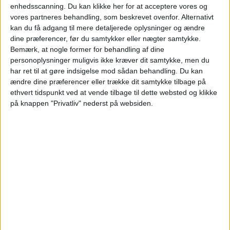
enhedsscanning. Du kan klikke her for at acceptere vores og
passagertal
vores partneres behandling, som beskrevet ovenfor. Alternativt
kan du få adgang til mere detaljerede oplysninger og ændre
Investeringer i terminal, infrastruktur og service
dine præferencer, før du samtykker eller nægter samtykke.
gav bedre økonomi, over 525.000 passagerer og
Bemærk, at nogle former for behandling af dine
personoplysninger muligvis ikke kræver dit samtykke, men du
styrket likviditet i 2025.
har ret til at gøre indsigelse mod sådan behandling.
Du kan
ændre dine præferencer eller trække dit samtykke tilbage på
ethvert tidspunkt ved at vende tilbage til dette websted og klikke
på knappen "Privatliv" nederst på websiden.
Povlsens Heartland byder på
Aarhus Airport