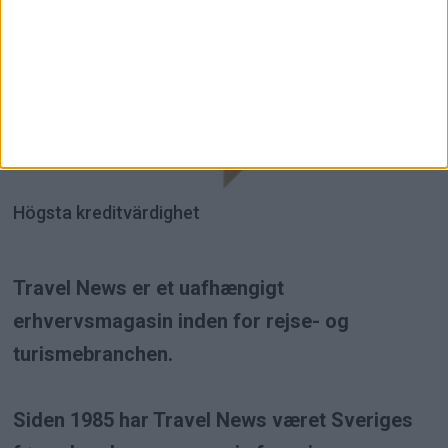
Högsta kreditvärdighet
Travel News er et uafhængigt
erhvervsmagasin inden for rejse- og
turismebranchen.
Siden 1985 har Travel News været Sveriges