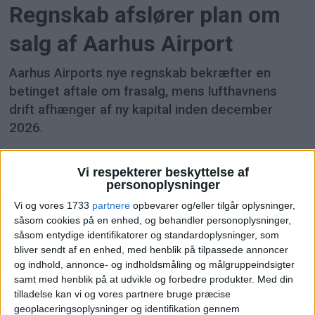
Regnskab afslører plan om
salg af Aarhus Airport
Aarhus Airports nye regnskab bekræfter en
betinget aftale om frasalg, mens lufthavnens
drift afhænger af ny kapital inden december
2026.
Vi respekterer beskyttelse af
personoplysninger
Vi og vores 1733
partnere
opbevarer og/eller tilgår oplysninger,
såsom cookies på en enhed, og behandler personoplysninger,
såsom entydige identifikatorer og standardoplysninger, som
bliver sendt af en enhed, med henblik på tilpassede annoncer
og indhold, annonce- og indholdsmåling og målgruppeindsigter
samt med henblik på at udvikle og forbedre produkter.
Med din
tilladelse kan vi og vores partnere bruge præcise
Aarhus Airport løfter drift og
geoplaceringsoplysninger og identifikation gennem