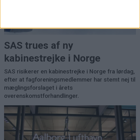
FLY
SAS trues af ny
kabinestrejke i Norge
SAS risikerer en kabinestrejke i Norge fra lørdag,
efter at fagforeningsmedlemmer har stemt nej til
mæglingsforslaget i årets
overenskomstforhandlinger.