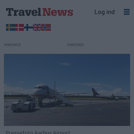
Log ind
ANNONCE
Pressefoto Aarhus Airport