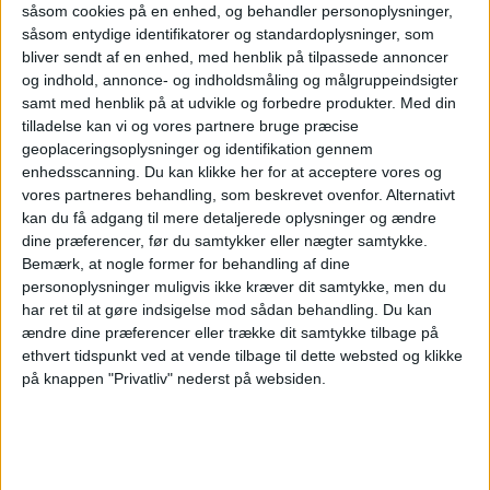
såsom cookies på en enhed, og behandler personoplysninger,
såsom entydige identifikatorer og standardoplysninger, som
bliver sendt af en enhed, med henblik på tilpassede annoncer
og indhold, annonce- og indholdsmåling og målgruppeindsigter
ANNONCE
samt med henblik på at udvikle og forbedre produkter.
Med din
tilladelse kan vi og vores partnere bruge præcise
geoplaceringsoplysninger og identifikation gennem
enhedsscanning. Du kan klikke her for at acceptere vores og
vores partneres behandling, som beskrevet ovenfor. Alternativt
kan du få adgang til mere detaljerede oplysninger og ændre
dine præferencer, før du samtykker eller nægter samtykke.
Bemærk, at nogle former for behandling af dine
personoplysninger muligvis ikke kræver dit samtykke, men du
har ret til at gøre indsigelse mod sådan behandling.
Du kan
ændre dine præferencer eller trække dit samtykke tilbage på
ethvert tidspunkt ved at vende tilbage til dette websted og klikke
på knappen "Privatliv" nederst på websiden.
Her kan du opleve