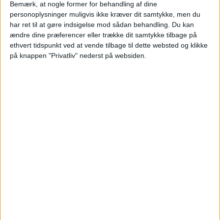
Bemærk, at nogle former for behandling af dine
personoplysninger muligvis ikke kræver dit samtykke, men du
har ret til at gøre indsigelse mod sådan behandling.
Du kan
ændre dine præferencer eller trække dit samtykke tilbage på
PREMIUM
ethvert tidspunkt ved at vende tilbage til dette websted og klikke
på knappen "Privatliv" nederst på websiden.
Anko van der Werff kan
mangedoble lønnen
SAS-topchef Anko van der Werff går fra et af
Europas mest tilbageholdende
aflønningssystemer til den nordamerikanske
luftfartsbranche - hvor toplønningerne for chefer
ligger på et helt andet niveau.