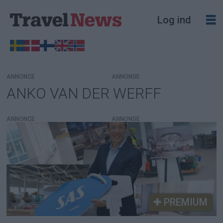
Log ind
ANNONCE
ANKO VAN DER WERFF
Tag:
Anko
ANNONCE
van
der
Werff
PREMIUM