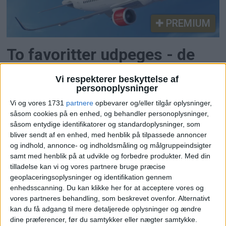
PREMIUM
To favoritter udpeges - de
kan overtage SAS efter Anko
Vi respekterer beskyttelse af
personoplysninger
SAS står over for et af sine vigtigste strategiske
Vi og vores 1731
partnere
opbevarer og/eller tilgår oplysninger,
valg i mange år. Når Anko van der Werff forlader
såsom cookies på en enhed, og behandler personoplysninger,
posten som administrerende direktør ved
såsom entydige identifikatorer og standardoplysninger, som
årsskiftet, skal bestyrelsen ikke kun udpege en
bliver sendt af en enhed, med henblik på tilpassede annoncer
og indhold, annonce- og indholdsmåling og målgruppeindsigter
ny koncernchef - men også sætte kursen for
samt med henblik på at udvikle og forbedre produkter.
Med din
flyselskabets næste fase. To navne peges nu ud
tilladelse kan vi og vores partnere bruge præcise
som hovedkandidater.
geoplaceringsoplysninger og identifikation gennem
enhedsscanning. Du kan klikke her for at acceptere vores og
vores partneres behandling, som beskrevet ovenfor. Alternativt
kan du få adgang til mere detaljerede oplysninger og ændre
dine præferencer, før du samtykker eller nægter samtykke.