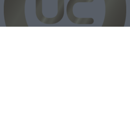
Högsta kreditvärdighet
Travel News er et uafhængigt