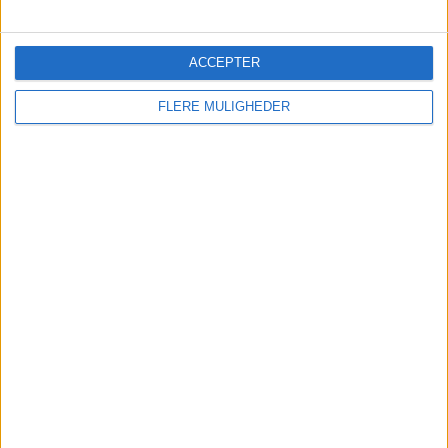
ACCEPTER
FLERE MULIGHEDER
PREMIUM
Succesen løfter sig:
Flightradar24 tjener 29
millioner om måneden
Flysporings­tjenesten Flightradar24 fortsætter
med at levere stærke tal, samtidig med at
selskabet gennemgår flere store forandringer.