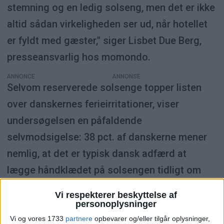
stemning og en ledig solseng, men det er ikke
altid sådan virkeligheden ser ud, når hotellet
er fyldt med gæster," siger Lisbet Due Berg,
presseansvarlig hos momondo.
ANNONCE
Selvom reserverede solsenge topper listen
over danskernes ferieirritationer, viser
undersøgelsen en påfaldende
selvmodsigelse: 38 pct. af danskerne mener
nemlig, at det er typisk dansk adfærd at
lægge håndklædet på solsengen tidligt om
morgenen.
Vi respekterer beskyttelse af
personoplysninger
10 ting der irriterer os mest på ferie
Vi og vores 1733
partnere
opbevarer og/eller tilgår oplysninger,