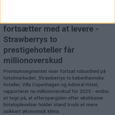
PREMIUM
Københavns luksushoteller
fortsætter med at levere -
Strawberrys to
prestigehoteller får
millionoverskud
Premiumsegmentet viser fortsat robusthed på
hotelmarkedet. Strawberrys to københavnske
hoteller, Villa Copenhagen og Admiral Hotel,
rapporterer nu millionoverskud for 2025 - endnu
et tegn på, at efterspørgslen efter eksklusive
hoteloplevelser holder stand trods et mere
usikkert økonomisk klima.