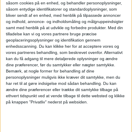
såsom cookies på en enhed, og behandler personoplysninger,
ANNONCE
såsom entydige identifikatorer og standardoplysninger, som
Ifølge undersøgelsen er det disse 10
bliver sendt af en enhed, med henblik på tilpassede annoncer
ferievaner, der irriterer danskerne mest, når
og indhold, annonce- og indholdsmåling og målgruppeindsigter
samt med henblik på at udvikle og forbedre produkter.
Med din
de rejser i udlandet:
tilladelse kan vi og vores partnere bruge præcise
geoplaceringsoplysninger og identifikation gennem
“Reserverede” solsenge med håndklæder
enhedsscanning. Du kan klikke her for at acceptere vores og
vores partneres behandling, som beskrevet ovenfor. Alternativt
(18%)
kan du få adgang til mere detaljerede oplysninger og ændre
dine præferencer, før du samtykker eller nægter samtykke.
Børn, der løber og skriger i fællesområder
Bemærk, at nogle former for behandling af dine
personoplysninger muligvis ikke kræver dit samtykke, men du
(15%)
har ret til at gøre indsigelse mod sådan behandling.
Du kan
ændre dine præferencer eller trække dit samtykke tilbage på
Højlydte telefon- eller videoopkald ved
ethvert tidspunkt ved at vende tilbage til dette websted og klikke
poolen (13%)
på knappen "Privatliv" nederst på websiden.
Gæster, der fester på hotellet (12%)
Folk, der spiller musik fra højtalere (9%)