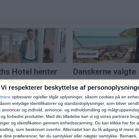
ARRANGØR
ths Hotel henter
Danskerne valgte
elchef internt
igen charter til
Vi respekterer beskyttelse af personoplysning
sydens topmål
b Brink Lauridsen er ny
rtnere
opbevarer og/eller tilgår oplysninger, såsom cookies på en enhe
chef og skal samle drift,
Mallorca topper endnu en
åsom entydige identifikatorer og standardoplysninger, som bliver send
rbejdere og
sommer hos Spies, der meld
de annoncer og indhold, annonce- og indholdsmåling og målgruppeinds
eoplevelsen på tværs af
om rekordjuli, fyldte fly og en
e og forbedre produkter.
Med din tilladelse kan vi og vores partnere bru
Ruths Hotel.
tendens til senere booking.
nger og identifikation gennem enhedsscanning. Du kan klikke her for a
ndling, som beskrevet ovenfor. Alternativt kan du få adgang til mere d
e dine præferencer, før du samtykker eller nægter samtykke. Bemærk, a