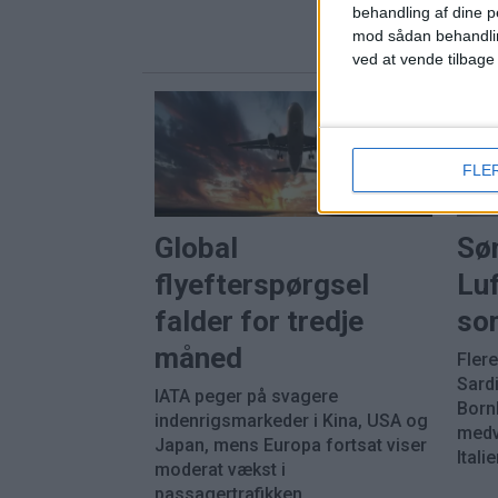
behandling af dine p
mod sådan behandli
ved at vende tilbage
FLE
Global
Sø
flyefterspørgsel
Luf
falder for tredje
so
måned
Fler
Sard
IATA peger på svagere
Born
indenrigsmarkeder i Kina, USA og
medvi
Japan, mens Europa fortsat viser
Italie
moderat vækst i
passagertrafikken.