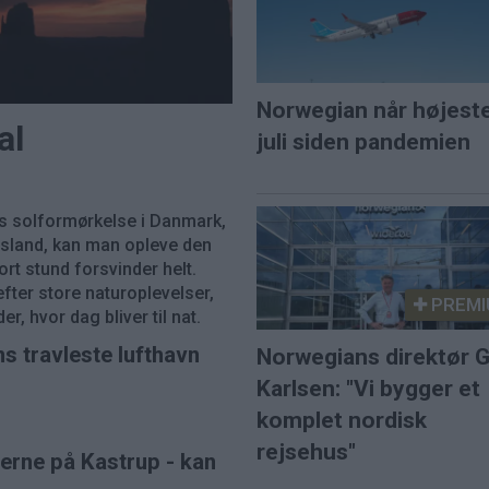
Norwegian når højest
al
juli siden pandemien
s solformørkelse i Danmark,
 Island, kan man opleve den
ort stund forsvinder helt.
fter store naturoplevelser,
PREMI
r, hvor dag bliver til nat.
ns travleste lufthavn
Norwegians direktør G
Karlsen: "Vi bygger et
komplet nordisk
rejsehus"
øerne på Kastrup - kan