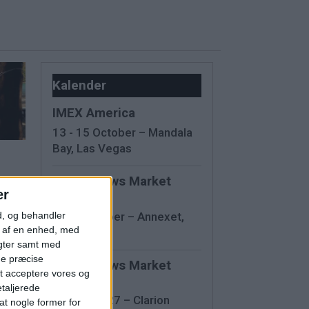
Kalender
IMEX America
13 - 15 October – Mandala
Bay, Las Vegas
Travel News Market
er
Sweden
12 November – Annexet,
d, og behandler
t af en enhed, med
Stockholm
er
igter samt med
 klar
ge præcise
Travel News Market
t acceptere vores og
Finland
etaljerede
27 May 2027 – Clarion
t nogle former for