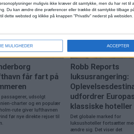
ersonoplysninger muligvis ikke kræver dit samtykke, men du har ret til 
ng.
Du kan ændre dine præferencer eller trække dit samtykke tilbage på
 til dette websted og klikke på knappen "Privatliv" nederst på websiden.
RE MULIGHEDER
ACCEPTER
PREMI
nderborg
Robb Reports
thavn får fart på
luksusrangering:
mmeren
Oplevelsesdestin
udfordrer Europa
e passagerer, udsolgt
inien-charter og en populær
klassiske hoteller
holm-rute giver lufthavnen
nd før nye direkte rejser til
Det globale marked for
n.
luksushoteller fortsætter me
ændre sig. Det viser det