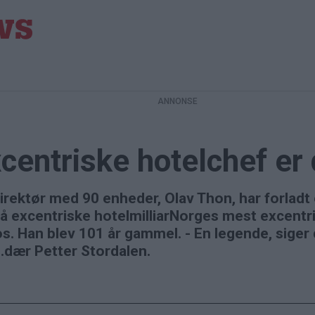
entriske hotelchef er
rektør med 90 enheder, Olav Thon, har forladt 
så excentriske hotelmilliarNorges mest excentr
os. Han blev 101 år gammel. - En legende, siger
n.dær Petter Stordalen.