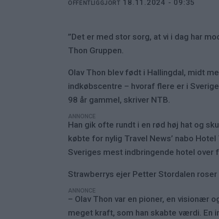
18.11.2024 - 09:35
OFFENTLIGGJORT
”Det er med stor sorg, at vi i dag har m
Thon Gruppen.
Olav Thon blev født i Hallingdal, midt 
indkøbscentre – hvoraf flere er i Sverig
98 år gammel, skriver NTB.
ANNONCE
Han gik ofte rundt i en rød høj hat og s
købte for nylig Travel News’ nabo Hote
Sveriges mest indbringende hotel over 
Strawberrys ejer Petter Stordalen rose
ANNONCE
– Olav Thon var en pioner, en visionær o
meget kraft, som han skabte værdi. En ins