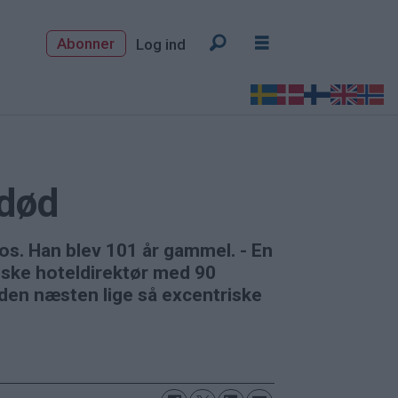
Abonner
Log ind
 død
os. Han blev 101 år gammel. - En
iske hoteldirektør med 90
 den næsten lige så excentriske