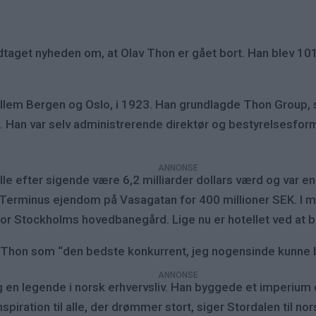
odtaget nyheden om, at Olav Thon er gået bort. Han blev 101
mellem Bergen og Oslo, i 1923. Han grundlagde Thon Group, 
e. Han var selv administrerende direktør og bestyrelsesforma
kulle efter sigende være 6,2 milliarder dollars værd og var
l Terminus ejendom på Vasagatan for 400 millioner SEK. I 
for Stockholms hovedbanegård. Lige nu er hotellet ved at
r Thon som “den bedste konkurrent, jeg nogensinde kunne
g en legende i norsk erhvervsliv. Han byggede et imperium 
piration til alle, der drømmer stort, siger Stordalen til no