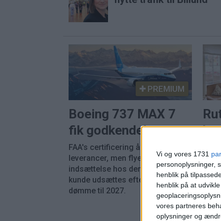
PREMIUM
Boeing 737 MAX 7
Ru
fik godkendelse
hot
FAA's certificering åbner for
Jaco
Vi og vores 1731
pa
leverancer, men flyets
hotel
personoplysninger, s
indsættelse hos den største
meda
henblik på tilpasse
kunde udsættes efter alt at
gæst
henblik på at udvikl
dømme til 2027.
hele 
geoplaceringsoplysni
vores partneres beha
oplysninger og ændr