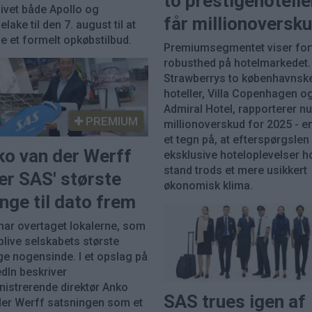
to prestigehotelle
givet både Apollo og
får millionoversk
elake til den 7. august til at
e et formelt opkøbstilbud.
Premiumsegmentet viser for
robusthed på hotelmarkedet.
Strawberrys to københavnsk
hoteller, Villa Copenhagen o
Admiral Hotel, rapporterer n
PREMIUM
millionoverskud for 2025 - e
et tegn på, at efterspørgslen
ko van der Werff
eksklusive hoteloplevelser h
stand trods et mere usikkert
er SAS' største
økonomisk klima.
nge til dato frem
har overtaget lokalerne, som
blive selskabets største
ge nogensinde. I et opslag på
edIn beskriver
nistrerende direktør Anko
SAS trues igen af
der Werff satsningen som et