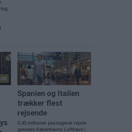
n
ring
l
.
UM
Spanien og Italien
trækker flest
t
rejsende
rys
3,45 millioner passagerer rejste
gennem Københavns Lufthavn i