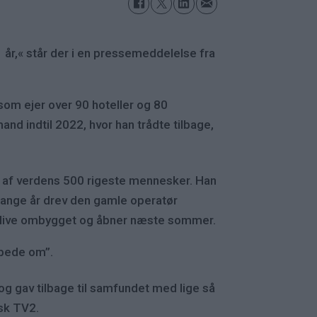
 år,« står der i en pressemeddelelse fra
som ejer over 90 hoteller og 80
nd indtil 2022, hvor han trådte tilbage,
 en af verdens 500 rigeste mennesker. Han
mange år drev den gamle operatør
 blive ombygget og åbner næste sommer.
 bede om”.
og gav tilbage til samfundet med lige så
rsk TV2.