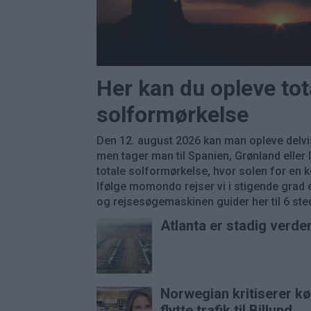
Her kan du opleve tot
solformørkelse
Den 12. august 2026 kan man opleve delvi
men tager man til Spanien, Grønland eller
totale solformørkelse, hvor solen for en k
Ifølge momondo rejser vi i stigende grad e
og rejsesøgemaskinen guider her til 6 stede
Atlanta er stadig verde
Norwegian kritiserer k
flytte trafik til Billund