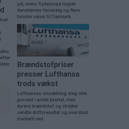
r
juli, mens Sydeuropa topper
ud
danskernes ferievalg og flere
turister rejser til Danmark.
tsat
e
g
u
ndnu
 efter
Brændstofpriser
older
presser Lufthansa
trods vækst
Lufthansas omsætning steg otte
procent i andet kvartal, men
dyrere brændstof og strejker
sendte driftsresultat og overskud
markant ned.