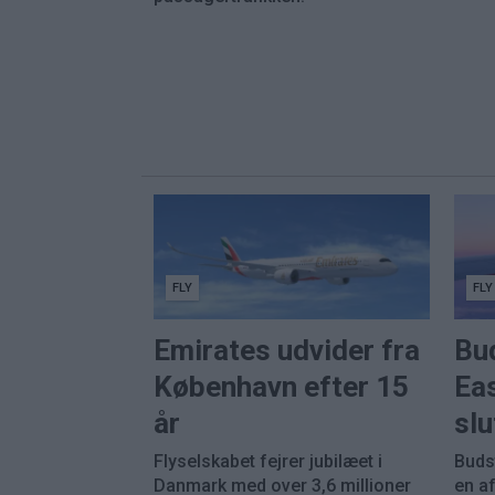
FLY
FLY
Emirates udvider fra
Bu
København efter 15
Eas
år
sl
Flyselskabet fejrer jubilæet i
Buds
Danmark med over 3,6 millioner
en a