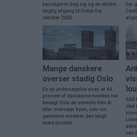
passagerer bag sig og en ekstra
har 
daglig afgang til Dubai fra
Castl
oktober 2026.
afgiv
Mange danskere
An
overser stadig Oslo
vis
lou
En ny undersøgelse viser, at 44
procent af danskerne hverken har
SAS 
besøgt Oslo de seneste fem år
skal 
eller overvejer byen, selv om
loun
gæsterne vurderer den langt
Link
mere positivt.
admi
van 