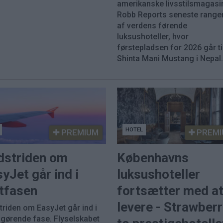
amerikanske livsstilsmagasi
Robb Reports seneste range
af verdens førende
luksushoteller, hvor
førstepladsen for 2026 går ti
Shinta Mani Mustang i Nepal
HOTEL
PREMIUM
PREMI
dstriden om
Københavns
yJet går ind i
luksushoteller
utfasen
fortsætter med a
levere - Strawber
triden om EasyJet går ind i
fgørende fase. Flyselskabet