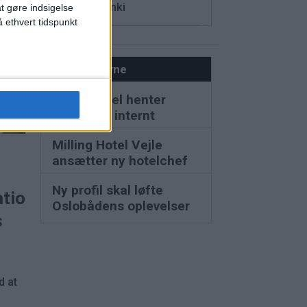
Hotel Helsinki
at gøre indsigelse
 ethvert tidspunkt
Nyt om navne
Ruths Hotel henter
hotelchef internt
UM
Milling Hotel Vejle
ansætter ny hotelchef
Ny profil skal løfte
ationer
Oslobådens oplevelser
s
d at