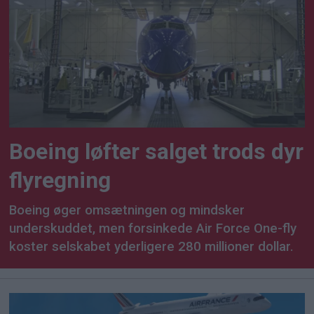
Boeing løfter salget trods dyr
flyregning
Boeing øger omsætningen og mindsker
underskuddet, men forsinkede Air Force One-fly
koster selskabet yderligere 280 millioner dollar.