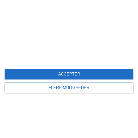
Milling Hotel Vejle ansætter ny
hotelchef
Ny profil skal løfte Oslobådens
oplevelser
ACCEPTER
FLERE MULIGHEDER
HOTEL
PREMIUM
Robb Reports