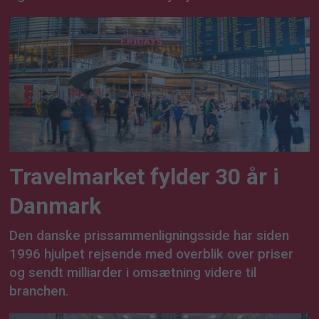
Travelmarket fylder 30 år i
Danmark
Den danske prissammenligningsside har siden
1996 hjulpet rejsende med overblik over priser
og sendt milliarder i omsætning videre til
branchen.