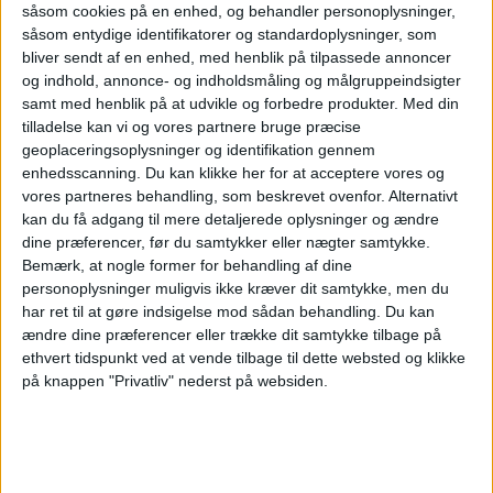
travleste lufthavn
såsom cookies på en enhed, og behandler personoplysninger,
såsom entydige identifikatorer og standardoplysninger, som
bliver sendt af en enhed, med henblik på tilpassede annoncer
og indhold, annonce- og indholdsmåling og målgruppeindsigter
samt med henblik på at udvikle og forbedre produkter.
Med din
tilladelse kan vi og vores partnere bruge præcise
geoplaceringsoplysninger og identifikation gennem
enhedsscanning. Du kan klikke her for at acceptere vores og
vores partneres behandling, som beskrevet ovenfor. Alternativt
kan du få adgang til mere detaljerede oplysninger og ændre
dine præferencer, før du samtykker eller nægter samtykke.
PREMIUM
Bemærk, at nogle former for behandling af dine
personoplysninger muligvis ikke kræver dit samtykke, men du
har ret til at gøre indsigelse mod sådan behandling.
Du kan
Norwegian kritiserer køerne
ændre dine præferencer eller trække dit samtykke tilbage på
ethvert tidspunkt ved at vende tilbage til dette websted og klikke
på Kastrup - kan flytte trafik
på knappen "Privatliv" nederst på websiden.
til Billund