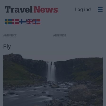
Log ind
ANNONCE
Fly