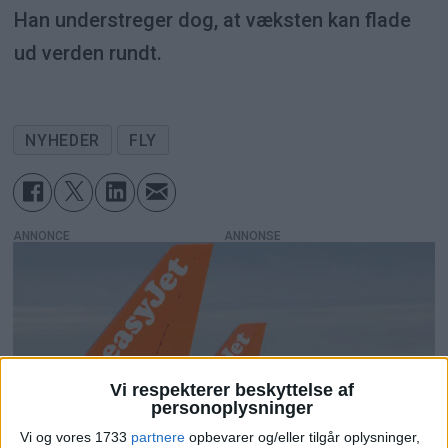
Han understreger dog, at væksten kan flade
ud verden rundt.
NYHEDER
FLY
ANNONCE
Vi respekterer beskyttelse af
personoplysninger
Vi og vores 1733
partnere
opbevarer og/eller tilgår oplysninger,