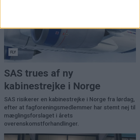
FLY
SAS trues af ny
kabinestrejke i Norge
SAS risikerer en kabinestrejke i Norge fra lørdag,
efter at fagforeningsmedlemmer har stemt nej til
mæglingsforslaget i årets
overenskomstforhandlinger.