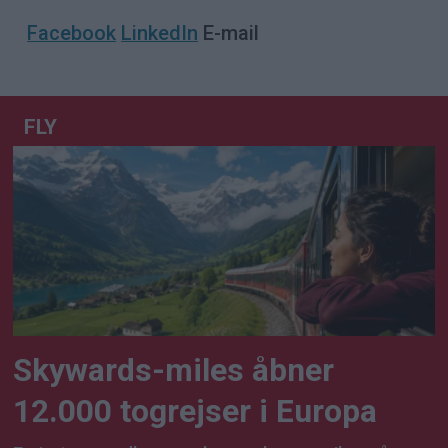
Facebook
LinkedIn
E-mail
FLY
Skywards-miles åbner
12.000 togrejser i Europa