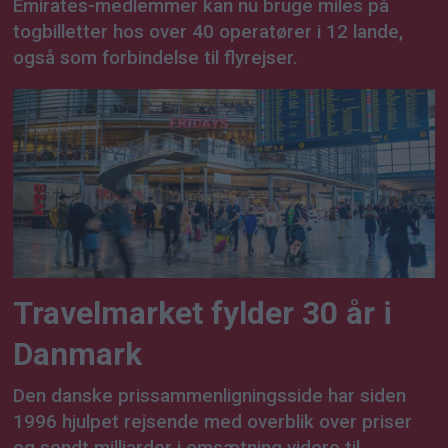
Emirates-medlemmer kan nu bruge miles på
togbilletter hos over 40 operatører i 12 lande,
også som forbindelse til flyrejser.
Travelmarket fylder 30 år i
Danmark
Den danske prissammenligningsside har siden
1996 hjulpet rejsende med overblik over priser