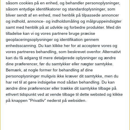
såsom cookies på en enhed, og behandler personoplysninger,
såsom entydige identifikatorer og standardoplysninger, som
bliver sendt af en enhed, med henblik på tilpassede annoncer
og indhold, annonce- og indholdsmåling og målgruppeindsigter
samt med henblik på at udvikle og forbedre produkter.
Med din
Apollo køber
tilladelse kan vi og vores partnere bruge præcise
geoplaceringsoplysninger og identifikation gennem
enhedsscanning. Du kan klikke her for at acceptere vores og
Easyjet efter
vores partneres behandling, som beskrevet ovenfor. Alternativt
kan du få adgang til mere detaljerede oplysninger og ændre
dine præferencer, før du samtykker eller nægter samtykke.
budkamp
Bemærk, at nogle former for behandling af dine
personoplysninger muligvis ikke kræver dit samtykke, men du
har ret til at gøre indsigelse mod sådan behandling.
Du kan
Apollo Global Management overtager Easyjet for
ændre dine præferencer eller trække dit samtykke tilbage på
5,7 milliarder pund efter måneder med budkamp
ethvert tidspunkt ved at vende tilbage til dette websted og klikke
på knappen "Privatliv" nederst på websiden.
om det britiske lavprisselskab.
Her kan du opleve total
solformørkelse