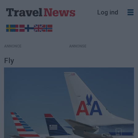
Log ind
ANNONCE
Fly