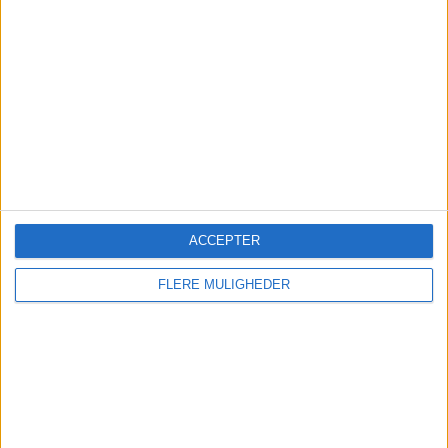
Sønderborg Lufthavn får fart
ACCEPTER
på sommeren
FLERE MULIGHEDER
Flere passagerer, udsolgt Sardinien-charter og
en populær Bornholm-rute giver lufthavnen
medvind før nye direkte rejser til Italien.
Nyt om navne