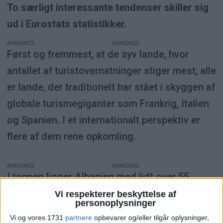
To særligt interessante tendenser skiller sig
ud i Eurostats statistikker.
ANNONCE
Først og fremmest, at de syv lande, hvor
antallet af turistovernatninger stiger mest, alle
er lande, der traditionelt har stået i skyggen af
globale turismegiganter som Frankrig, Italien
og Spanien. I et internationalt perspektiv er
flere af dem rene opkomling.
ANNONCE
I toppen ligger Albanien med lidt over 55
procent vækst. Omtrent 34 procentpoint
Vi respekterer beskyttelse af
personoplysninger
lavere, men alligevel med en vækst på 21
Vi og vores 1731
partnere
opbevarer og/eller tilgår oplysninger,