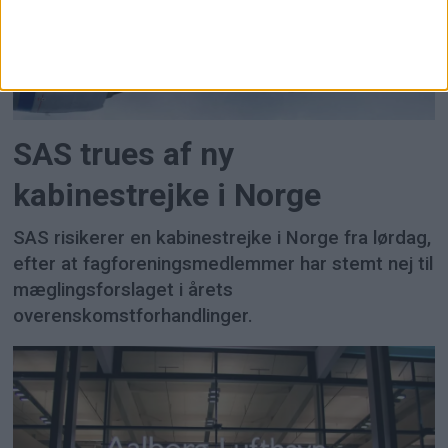
SAS trues af ny
kabinestrejke i Norge
SAS risikerer en kabinestrejke i Norge fra lørdag,
efter at fagforeningsmedlemmer har stemt nej til
mæglingsforslaget i årets
overenskomstforhandlinger.