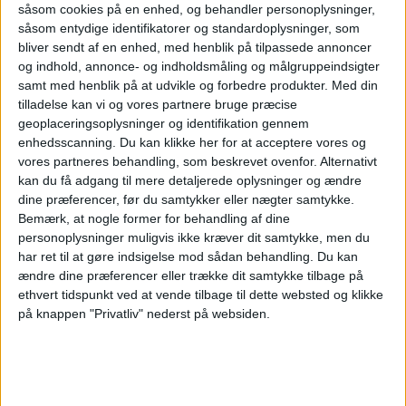
procent er Malta med den næststørste
såsom cookies på en enhed, og behandler personoplysninger,
såsom entydige identifikatorer og standardoplysninger, som
stigning. Derefter følger to andre
bliver sendt af en enhed, med henblik på tilpassede annoncer
middelhavslande, Cypern og Montenegro. Det
og indhold, annonce- og indholdsmåling og målgruppeindsigter
samt med henblik på at udvikle og forbedre produkter.
Med din
er i tråd med den dominerende trendscouting,
tilladelse kan vi og vores partnere bruge præcise
at der overordnet er problemer med
geoplaceringsoplysninger og identifikation gennem
enhedsscanning. Du kan klikke her for at acceptere vores og
masseturismen i eksempelvis Venedig og
vores partneres behandling, som beskrevet ovenfor. Alternativt
kan du få adgang til mere detaljerede oplysninger og ændre
Barcelona – og at rejsende allerede er
dine præferencer, før du samtykker eller nægter samtykke.
begyndt at lede efter ”alternative”
Bemærk, at nogle former for behandling af dine
personoplysninger muligvis ikke kræver dit samtykke, men du
destinationer.
har ret til at gøre indsigelse mod sådan behandling.
Du kan
ændre dine præferencer eller trække dit samtykke tilbage på
Hvilket bringer os til det andet interessante
ethvert tidspunkt ved at vende tilbage til dette websted og klikke
på knappen "Privatliv" nederst på websiden.
fund. Plads fem, seks og syv er besat af
Island, Slovakiet og Letland, som alle har et
væsentligt køligere klima.