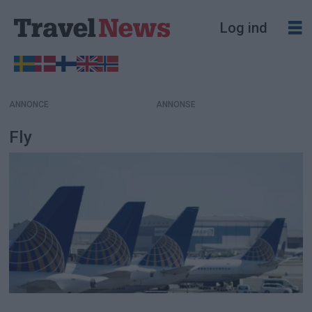
Log ind
ANNONCE
Fly