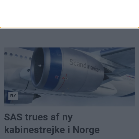
Lufthansas omsætning steg otte procent i andet
kvartal, men dyrere brændstof og strejker
sendte driftsresultat og overskud markant ned.
FLY
SAS trues af ny
kabinestrejke i Norge