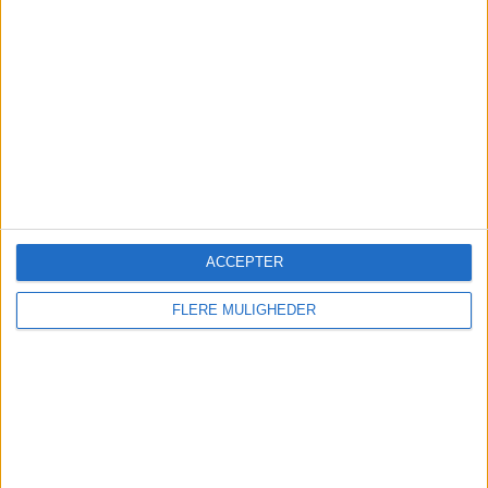
for tredje måned
IATA peger på svagere indenrigsmarkeder i Kina,
USA og Japan, mens Europa fortsat viser
moderat vækst i passagertrafikken.
ACCEPTER
FLERE MULIGHEDER
Sønderborg Lufthavn får fart
på sommeren
Flere passagerer, udsolgt Sardinien-charter og