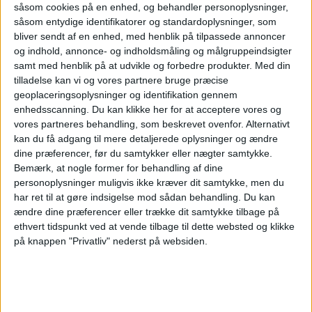
såsom cookies på en enhed, og behandler personoplysninger,
konkurrenten Delta Air Lines, som for nylig
såsom entydige identifikatorer og standardoplysninger, som
bliver sendt af en enhed, med henblik på tilpassede annoncer
bekræftede sin prognose for hele året efter at
og indhold, annonce- og indholdsmåling og målgruppeindsigter
have set lignende positive signaler på
samt med henblik på at udvikle og forbedre produkter.
Med din
tilladelse kan vi og vores partnere bruge præcise
efterspørgselssiden.
geoplaceringsoplysninger og identifikation gennem
enhedsscanning. Du kan klikke her for at acceptere vores og
vores partneres behandling, som beskrevet ovenfor. Alternativt
kan du få adgang til mere detaljerede oplysninger og ændre
NYHEDER
FLY
dine præferencer, før du samtykker eller nægter samtykke.
Bemærk, at nogle former for behandling af dine
personoplysninger muligvis ikke kræver dit samtykke, men du
har ret til at gøre indsigelse mod sådan behandling.
Du kan
ændre dine præferencer eller trække dit samtykke tilbage på
ANNONCE
ethvert tidspunkt ved at vende tilbage til dette websted og klikke
på knappen "Privatliv" nederst på websiden.