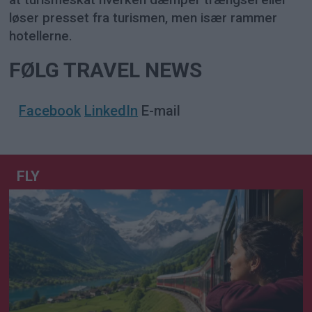
at turismeskat hverken dæmper trængsel eller
løser presset fra turismen, men især rammer
hotellerne.
FØLG TRAVEL NEWS
Facebook
LinkedIn
E-mail
FLY