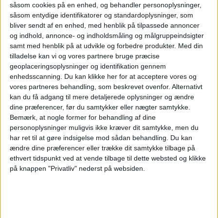
såsom cookies på en enhed, og behandler personoplysninger,
I undersøgelsen spurgte YouGov til kendskab
såsom entydige identifikatorer og standardoplysninger, som
og indtryk af 25 af de største hoteller og
bliver sendt af en enhed, med henblik på tilpassede annoncer
og indhold, annonce- og indholdsmåling og målgruppeindsigter
feriecentre i Danmark. Undersøgelsen er
samt med henblik på at udvikle og forbedre produkter.
Med din
baseret på 2406 interviews med
tilladelse kan vi og vores partnere bruge præcise
geoplaceringsoplysninger og identifikation gennem
repræsentativt udvalgte personer i alderen
enhedsscanning. Du kan klikke her for at acceptere vores og
18+.
vores partneres behandling, som beskrevet ovenfor. Alternativt
kan du få adgang til mere detaljerede oplysninger og ændre
dine præferencer, før du samtykker eller nægter samtykke.
Bemærk, at nogle former for behandling af dine
personoplysninger muligvis ikke kræver dit samtykke, men du
HOTEL
NYHEDER
har ret til at gøre indsigelse mod sådan behandling.
Du kan
ændre dine præferencer eller trække dit samtykke tilbage på
ethvert tidspunkt ved at vende tilbage til dette websted og klikke
på knappen "Privatliv" nederst på websiden.
ANNONCE