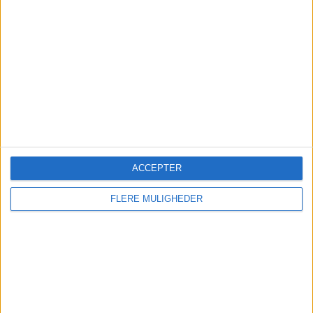
Danskerne valgte igen
charter til sydens topmål
Mallorca topper endnu en sommer hos Spies, der
melder om rekordjuli, fyldte fly og en klar
tendens til senere booking.
ACCEPTER
FLERE MULIGHEDER
Global flyefterspørgsel falder
for tredje måned