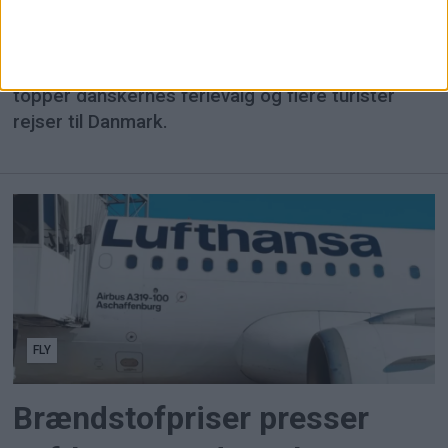
flest rejsende
3,45 millioner passagerer rejste gennem
Københavns Lufthavn i juli, mens Sydeuropa
topper danskernes ferievalg og flere turister
rejser til Danmark.
FLY
Brændstofpriser presser