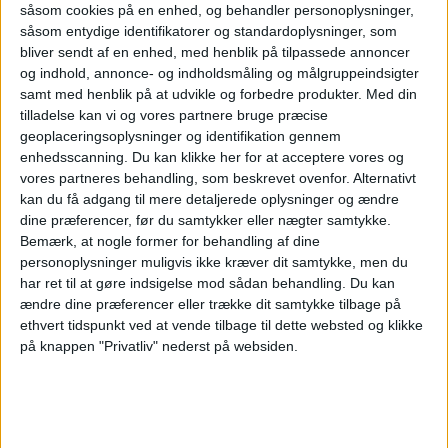
den nuværende situationen i Emiraterne og
såsom cookies på en enhed, og behandler personoplysninger,
hvordan har ser udviklingen de kommende år.
såsom entydige identifikatorer og standardoplysninger, som
bliver sendt af en enhed, med henblik på tilpassede annoncer
Der er tale om en massiv investering i turisme
og indhold, annonce- og indholdsmåling og målgruppeindsigter
samt med henblik på at udvikle og forbedre produkter.
Med din
og samtidigt er stor interesse fra disse lande,
tilladelse kan vi og vores partnere bruge præcise
om at besøge Skandinavien.
geoplaceringsoplysninger og identifikation gennem
enhedsscanning. Du kan klikke her for at acceptere vores og
vores partneres behandling, som beskrevet ovenfor. Alternativt
kan du få adgang til mere detaljerede oplysninger og ændre
dine præferencer, før du samtykker eller nægter samtykke.
Bemærk, at nogle former for behandling af dine
personoplysninger muligvis ikke kræver dit samtykke, men du
har ret til at gøre indsigelse mod sådan behandling.
Du kan
ændre dine præferencer eller trække dit samtykke tilbage på
ethvert tidspunkt ved at vende tilbage til dette websted og klikke
på knappen "Privatliv" nederst på websiden.