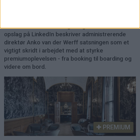
frem
SAS har overtaget lokalerne, som skal blive
selskabets største lounge nogensinde. I et
opslag på LinkedIn beskriver administrerende
direktør Anko van der Werff satsningen som et
vigtigt skridt i arbejdet med at styrke
premiumoplevelsen - fra booking til boarding og
videre om bord.
PREMIUM