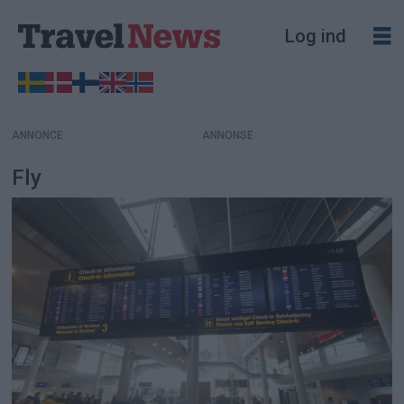
Log ind
ANNONCE
Fly