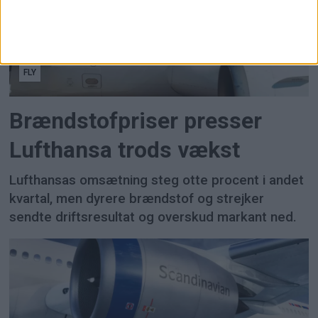
FLY
Brændstofpriser presser
Lufthansa trods vækst
Lufthansas omsætning steg otte procent i andet
kvartal, men dyrere brændstof og strejker
sendte driftsresultat og overskud markant ned.