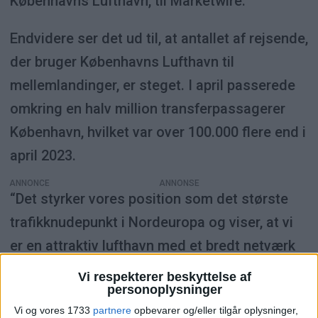
Københavns Lufthavn, til Marketwire.
Endvidere ser det ud til, at antallet af rejsende,
der bruger Københavns Lufthavn til
mellemlandinger, er steget. I april passerede
omkring en halv million transferpassagerer
København, hvilket var over 100.000 flere end i
april 2023.
ANNONCE
“Det styrker vores position som det største
trafikknudepunkt i Nordeuropa og viser, at vi
er en attraktiv lufthavn med et bredt netværk
af ruter,” fortsætter Peter Krogsgaard.
Vi respekterer beskyttelse af
personoplysninger
Vi og vores 1733
partnere
opbevarer og/eller tilgår oplysninger,