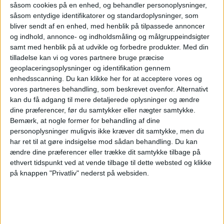
såsom cookies på en enhed, og behandler personoplysninger,
NYHEDER
LUFTHAVNE
FLY
såsom entydige identifikatorer og standardoplysninger, som
bliver sendt af en enhed, med henblik på tilpassede annoncer
og indhold, annonce- og indholdsmåling og målgruppeindsigter
samt med henblik på at udvikle og forbedre produkter.
Med din
ANNONCE
tilladelse kan vi og vores partnere bruge præcise
geoplaceringsoplysninger og identifikation gennem
enhedsscanning. Du kan klikke her for at acceptere vores og
vores partneres behandling, som beskrevet ovenfor. Alternativt
kan du få adgang til mere detaljerede oplysninger og ændre
dine præferencer, før du samtykker eller nægter samtykke.
Bemærk, at nogle former for behandling af dine
personoplysninger muligvis ikke kræver dit samtykke, men du
har ret til at gøre indsigelse mod sådan behandling.
Du kan
ændre dine præferencer eller trække dit samtykke tilbage på
ethvert tidspunkt ved at vende tilbage til dette websted og klikke
på knappen "Privatliv" nederst på websiden.