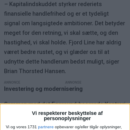
– Kapitalindskuddet styrker rederiets
finansielle handlefrihed og er et tydeligt
signal om langsigtede ambitioner. Det betyder
meget for den retning, vi skal sætte, og den
hastighed, vi skal holde. Fjord Line har aldrig
været bedre rustet, og vi glæder os til at
udnytte dette handlerum bedst muligt, siger
Brian Thorsted Hansen.
ANNONCE
Investering og modernisering
Sammen med det Egersund-baserede Kontrari
har Ferd været hovedejer af Fjord Line siden
Vi respekterer beskyttelse af
personoplysninger
2015. I 2023 blev West Coast Invest fra
Vi og vores 1731
partnere
opbevarer og/eller tilgår oplysninger,