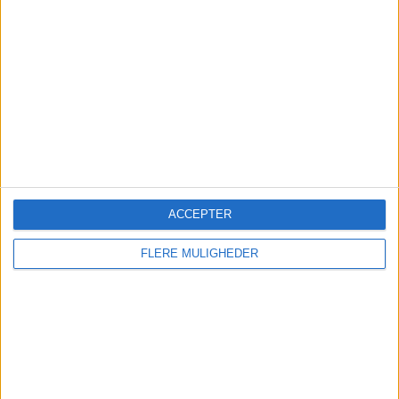
Kalender
IMEX America
13 - 15 October – Mandala Bay, Las
Vegas
Travel News Market Sweden
12 November – Annexet, Stockholm
ACCEPTER
Travel News Market Finland
FLERE MULIGHEDER
27 May 2027 – Clarion Hotel Helsinki