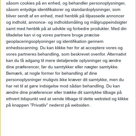
Bergen medejer i selskabet.
såsom cookies på en enhed, og behandler personoplysninger,
såsom entydige identifikatorer og standardoplysninger, som
bliver sendt af en enhed, med henblik på tilpassede annoncer
Finansielt og strategisk har tiårsperioden
og indhold, annonce- og indholdsmåling og målgruppeindsigter
været præget af betydelige investeringer for
samt med henblik på at udvikle og forbedre produkter.
Med din
tilladelse kan vi og vores partnere bruge præcise
at sikre langsigtet konkurrencekraft.
geoplaceringsoplysninger og identifikation gennem
enhedsscanning. Du kan klikke her for at acceptere vores og
Selskabet har rendyrket sin position som den
vores partneres behandling, som beskrevet ovenfor. Alternativt
førende aktør på Vestlandet og Sørlandet
kan du få adgang til mere detaljerede oplysninger og ændre
dine præferencer, før du samtykker eller nægter samtykke.
mod kontinentet. En vigtig milepæl var
Bemærk, at nogle former for behandling af dine
leveringen af den nye hurtigfærge Fjord FSTR.
personoplysninger muligvis ikke kræver dit samtykke, men du
har ret til at gøre indsigelse mod sådan behandling.
Du kan
Med dobbelt passager- og bilkapacitet
ændre dine præferencer eller trække dit samtykke tilbage på
styrkede dette tilbuddet på ruten
ethvert tidspunkt ved at vende tilbage til dette websted og klikke
på knappen "Privatliv" nederst på websiden.
Kristiansand–Hirtshals markant.
Samtidig har Fjord Line indtaget en førende
position inden for bæredygtighed.