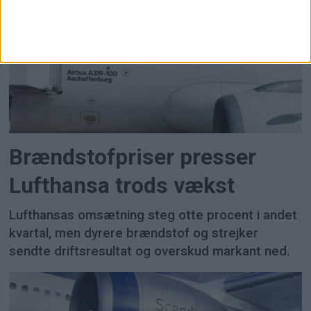
Brændstofpriser presser
Lufthansa trods vækst
Lufthansas omsætning steg otte procent i andet
kvartal, men dyrere brændstof og strejker
sendte driftsresultat og overskud markant ned.