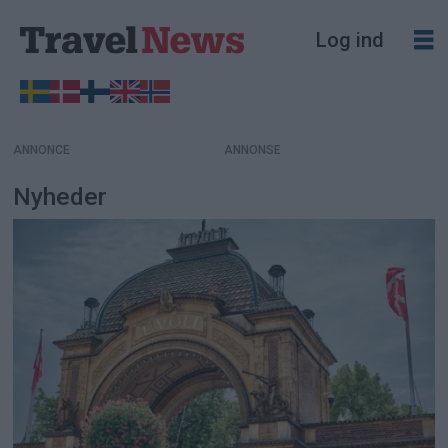
Log ind
ANNONCE
Nyheder