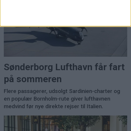
Sønderborg Lufthavn får fart
på sommeren
Flere passagerer, udsolgt Sardinien-charter og
en populær Bornholm-rute giver lufthavnen
medvind før nye direkte rejser til Italien.