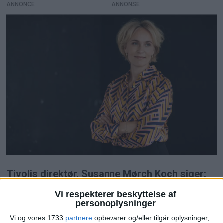
ANNONCE
Tivolis direktør, Susanne Mørch Koch siger:
”Jeg noterer mig med tilfredshed, at Tivoli,
Vi respekterer beskyttelse af
personoplysninger
trods en 30%-besøgsnedgang i vores
Vi og vores 1733
partnere
opbevarer og/eller tilgår oplysninger,
vigtigste nærmarked, Sverige, og det vådeste