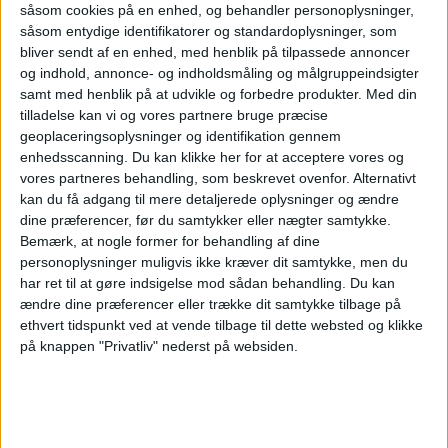
såsom cookies på en enhed, og behandler personoplysninger,
år i dansk vejrhistorie, leverer et solidt,
såsom entydige identifikatorer og standardoplysninger, som
bliver sendt af en enhed, med henblik på tilpassede annoncer
positivt resultat. Det er første gang i Tivolis
og indhold, annonce- og indholdsmåling og målgruppeindsigter
samt med henblik på at udvikle og forbedre produkter.
Med din
historie, at omsætningen runder 1,2 mia. kr. At
tilladelse kan vi og vores partnere bruge præcise
Tivolis forretning står så stærkt, muliggør
geoplaceringsoplysninger og identifikation gennem
enhedsscanning. Du kan klikke her for at acceptere vores og
omfattende, strategiske investeringer i både
vores partneres behandling, som beskrevet ovenfor. Alternativt
Haven og anlæg og i Tivolis omfattende
kan du få adgang til mere detaljerede oplysninger og ændre
dine præferencer, før du samtykker eller nægter samtykke.
kulturudbud i de kommende år”.
Bemærk, at nogle former for behandling af dine
personoplysninger muligvis ikke kræver dit samtykke, men du
Turisme på niveau
Antallet af turister fra bl.a.
har ret til at gøre indsigelse mod sådan behandling.
Du kan
ændre dine præferencer eller trække dit samtykke tilbage på
USA, UK og Tyskland er steget betydeligt
ethvert tidspunkt ved at vende tilbage til dette websted og klikke
sidste år, så Tivoli samlet set er tilbage på
på knappen "Privatliv" nederst på websiden.
niveau med tiden før Covid-19 på
turismefronten. Til gengæld er antallet af