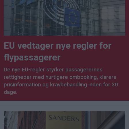
EU vedtager nye regler for
flypassagerer
De nye EU-regler styrker passagerernes
rettigheder med hurtigere ombooking, klarere
prisinformation og kravbehandling inden for 30
dage.