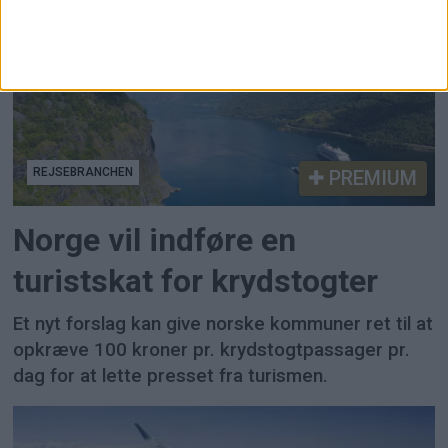
REJSEBRANCHEN
PREMIUM
Norge vil indføre en
turistskat for krydstogter
Et nyt forslag kan give norske kommuner ret til at
opkræve 100 kroner pr. krydstogtpassager pr.
dag for at lette presset fra turismen.