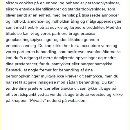
såsom cookies på en enhed, og behandler personoplysninger,
såsom entydige identifikatorer og standardoplysninger, som
bliver sendt af en enhed, med henblik på tilpassede annoncer
og indhold, annonce- og indholdsmåling og målgruppeindsigter
samt med henblik på at udvikle og forbedre produkter.
Med din
tilladelse kan vi og vores partnere bruge præcise
geoplaceringsoplysninger og identifikation gennem
enhedsscanning. Du kan klikke her for at acceptere vores og
vores partneres behandling, som beskrevet ovenfor. Alternativt
kan du få adgang til mere detaljerede oplysninger og ændre
dine præferencer, før du samtykker eller nægter samtykke.
Bemærk, at nogle former for behandling af dine
personoplysninger muligvis ikke kræver dit samtykke, men du
har ret til at gøre indsigelse mod sådan behandling.
Du kan
Global flyefterspørgsel falder
ændre dine præferencer eller trække dit samtykke tilbage på
ethvert tidspunkt ved at vende tilbage til dette websted og klikke
for tredje måned
på knappen "Privatliv" nederst på websiden.