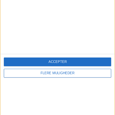
SAS trues igen af strejke i
Norge
Kabinepersonale i to fagforeninger har afvist nye
aftaler, og nu kræves bedre løn og mere
forudsigelige arbejdsdage.
ACCEPTER
Nyt om navne
FLERE MULIGHEDER
Ruths Hotel henter hotelchef
internt
Milling Hotel Vejle ansætter ny
hotelchef