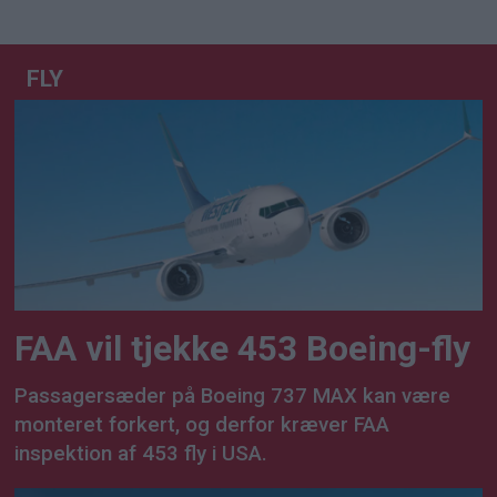
FLY
FAA vil tjekke 453 Boeing-fly
Passagersæder på Boeing 737 MAX kan være
monteret forkert, og derfor kræver FAA
inspektion af 453 fly i USA.