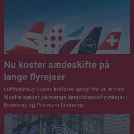
Nu koster sædeskifte på
lange flyrejser
Lufthansa-gruppen indfører gebyr for at ændre
tildelte sæder på mange langdistanceflyvninger i
Economy og Premium Economy.