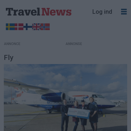
Log ind
ANNONCE
Fly