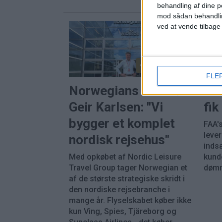
behandling af dine p
mod sådan behandli
ved at vende tilbage
PREMIUM
FLE
Norwegians direktør
Bo
Geir Karlsen: "Vi
fi
bygger et komplet
FAA's
leve
nordisk rejsehus"
inds
Med opkøbet af Nordic Leisure
kunde
Travel Group tager Norwegian et
dømm
af de største strategiske skridt i
den nordiske rejsebranche i
mange år. Flyselskabet køber ikke
kun Ving, Spies, Tjäreborg og