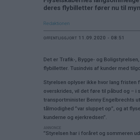
Flyselskabernes langsommelige b
deres flybilletter fører nu til m
Redaktionen
11.09.2020 - 08:51
OFFENTLIGGJORT
Det er Trafik-, Bygge- og Boligstyrelsen
flybilletter. Tusindvis af kunder med t
Styrelsen oplyser ikke hvor lang fristen f
overskrides, vil det føre til påbud og –
transportminister Benny Engelbrechts ut
tålmodighed ”var sluppet op”, og at flys
kunderne og ejerkredsen”.
ANNONCE
”Styrelsen har i foråret og sommeren udv