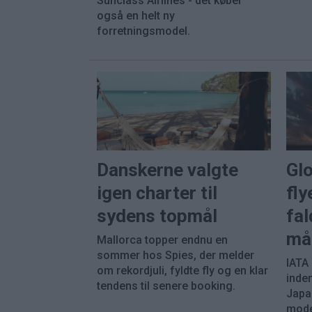
Sunclass Airlines - det køber
også en helt ny
forretningsmodel.
Danskerne valgte
Gl
igen charter til
fly
sydens topmål
fal
må
Mallorca topper endnu en
sommer hos Spies, der melder
IATA
om rekordjuli, fyldte fly og en klar
inde
tendens til senere booking.
Japa
mode