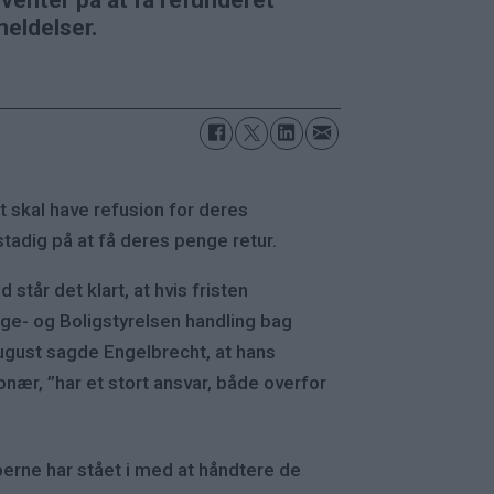
venter på at få refunderet
meldelser.
t skal have refusion for deres
tadig på at få deres penge retur.
 står det klart, at hvis fristen
ygge- og Boligstyrelsen handling bag
august sagde Engelbrecht, at hans
nær, ”har et stort ansvar, både overfor
berne har stået i med at håndtere de