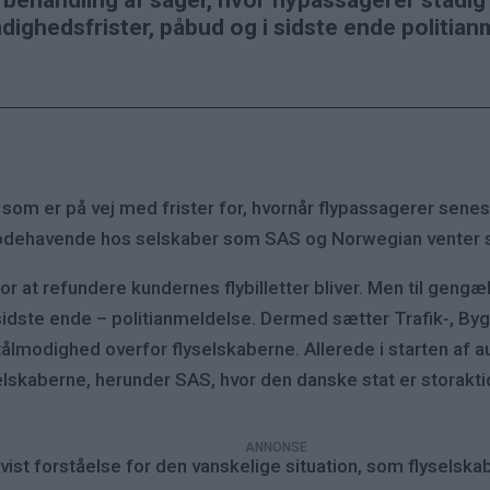
ehandling af sager, hvor flypassagerer stadig 
yndighedsfrister, påbud og i sidste ende politian
, som er på vej med frister for, hvornår flypassagerer senes
ilgodehavende hos selskaber som SAS og Norwegian venter s
or at refundere kundernes flybilletter bliver. Men til gengæld
 i sidste ende – politianmeldelse. Dermed sætter Trafik-, B
ålmodighed overfor flyselskaberne. Allerede i starten af 
elskaberne, herunder SAS, hvor den danske stat er storaktio
ist forståelse for den vanskelige situation, som flyselska