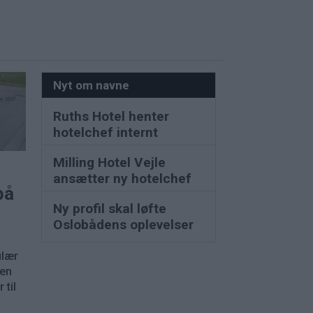
Nyt om navne
Ruths Hotel henter
hotelchef internt
Milling Hotel Vejle
ansætter ny hotelchef
på
Ny profil skal løfte
Oslobådens oplevelser
ulær
nen
 til