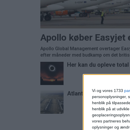
Apollo køber Easyjet
Apollo Global Management overtager Easyj
efter måneder med budkamp om det britisk
Her kan du opleve tota
Vi og vores 1733
pa
Atlanta er stadig verde
personoplysninger, s
henblik på tilpasse
henblik på at udvikl
geoplaceringsoplysni
vores partneres beha
oplysninger og ændr