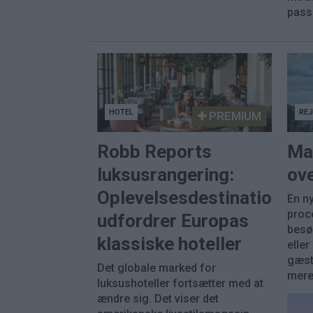
pass
HOTEL
RE
PREMIUM
Robb Reports
Ma
luksusrangering:
ove
Oplevelsesdestinationer
En ny
proc
udfordrer Europas
besø
klassiske hoteller
eller
gæst
Det globale marked for
mere 
luksushoteller fortsætter med at
ændre sig. Det viser det