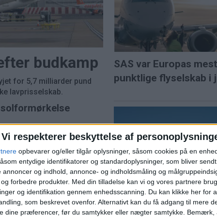
 efter budkamp
SAS var Europas mes
punktlige flyselskab i j
et for 5,7 milliarder pund
e lavprisselskab.
l solformørkelse
Vi respekterer beskyttelse af personoplysning
rtnere
opbevarer og/eller tilgår oplysninger, såsom cookies på en enhe
ns travleste lufthavn
åsom entydige identifikatorer og standardoplysninger, som bliver send
Norwegian når højest
de annoncer og indhold, annonce- og indholdsmåling og målgruppeinds
e og forbedre produkter.
Med din tilladelse kan vi og vores partnere bru
juli siden pandemien
nger og identifikation gennem enhedsscanning. Du kan klikke her for a
ndling, som beskrevet ovenfor. Alternativt kan du få adgang til mere d
e dine præferencer, før du samtykker eller nægter samtykke. Bemærk, a