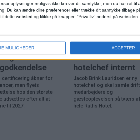
ersonoplysninger muligvis ikke kræver dit samtykke, men du har ret til 
ng.
Du kan ændre dine præferencer eller trække dit samtykke tilbage på
 til dette websted og klikke på knappen "Privatliv" nederst på websiden.
HOTEL
PREMIUM
RE MULIGHEDER
ACCEPTER
eing 737 MAX 7
Ruths Hotel hente
k godkendelse
hotelchef internt
 certificering åbner for
Jacob Brink Lauridsen er ny
rancer, men flyets
hotelchef og skal samle drift
ættelse hos den største
medarbejdere og
 udsættes efter alt at
gæsteoplevelsen på tværs a
e til 2027.
hele Ruths Hotel.