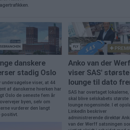
agertrafikken.
JSEBRANCHEN
FLY
PREMI
nge danskere
Anko van der Wer
rser stadig Oslo
viser SAS' største
lounge til dato fr
 undersøgelse viser, at 44
ent af danskerne hverken har
SAS har overtaget lokalerne
gt Oslo de seneste fem år
skal blive selskabets største
 overvejer byen, selv om
lounge nogensinde. I et opsl
erne vurderer den langt
LinkedIn beskriver
positivt.
administrerende direktør An
van der Werff satsningen so