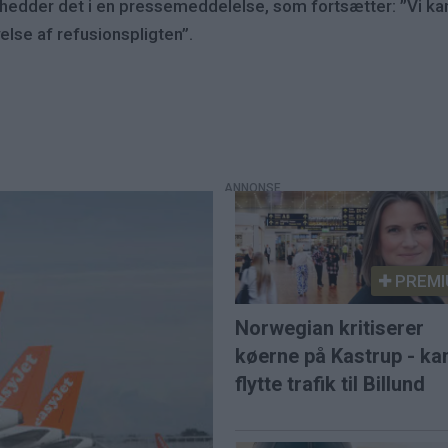
edder det i en pressemeddelelse, som fortsætter: ”Vi kan 
lse af refusionspligten”.
PREMI
Norwegian kritiserer
køerne på Kastrup - ka
flytte trafik til Billund