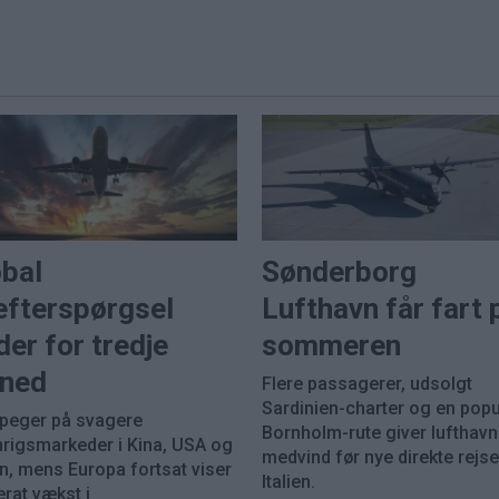
obal
Sønderborg
efterspørgsel
Lufthavn får fart 
der for tredje
sommeren
ned
Flere passagerer, udsolgt
Sardinien-charter og en pop
 peger på svagere
Bornholm-rute giver lufthav
nrigsmarkeder i Kina, USA og
medvind før nye direkte rejser
n, mens Europa fortsat viser
Italien.
rat vækst i