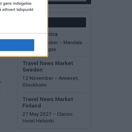
at gøre indsigelse
 ethvert tidspunkt
Kalender
IMEX America
13 - 15 October – Mandala
Bay, Las Vegas
r
Travel News Market
Sweden
12 November – Annexet,
,
Stockholm
f
Travel News Market
Finland
27 May 2027 – Clarion
Hotel Helsinki