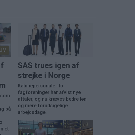
UM
ff
SAS trues igen af
strejke i Norge
em
Kabinepersonale i to
fagforeninger har afvist nye
, som
aftaler, og nu kræves bedre løn
og mere forudsigelige
ag på
arbejdsdage.
ko
m et