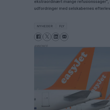
ekstraordinært mange refusionssager”, h
udfordringer med selskabernes efterleve
NYHEDER
FLY
ANNONCE