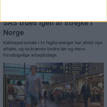
SAS trues igen af strejke i
Norge
Kabinepersonale i to fagforeninger har afvist nye
aftaler, og nu kræves bedre løn og mere
forudsigelige arbejdsdage.