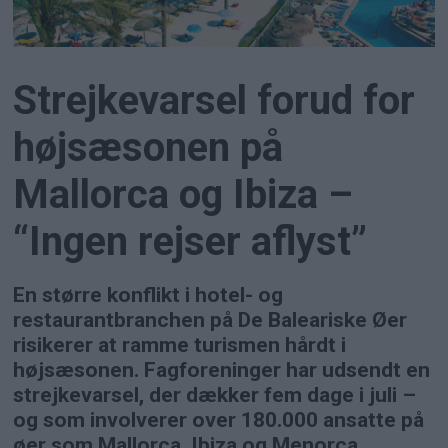
Strejkevarsel forud for
højsæsonen på
Mallorca og Ibiza –
“Ingen rejser aflyst”
En større konflikt i hotel- og
restaurantbranchen på De Baleariske Øer
risikerer at ramme turismen hårdt i
højsæsonen. Fagforeninger har udsendt en
strejkevarsel, der dækker fem dage i juli –
og som involverer over 180.000 ansatte på
øer som Mallorca, Ibiza og Menorca.