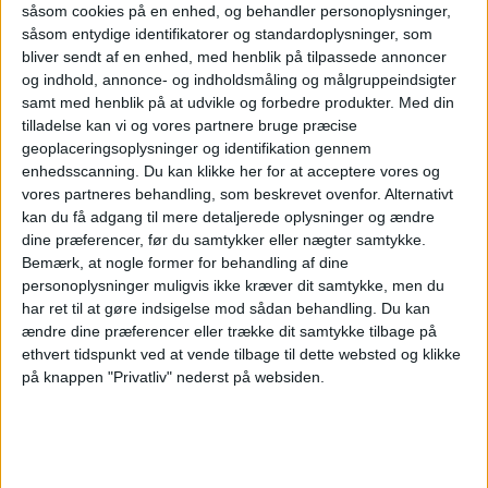
såsom cookies på en enhed, og behandler personoplysninger,
betalt for. Hvis du har booket et all-inclusive
såsom entydige identifikatorer og standardoplysninger, som
hotel og betalt for meget mad og drikke, vil
bliver sendt af en enhed, med henblik på tilpassede annoncer
og indhold, annonce- og indholdsmåling og målgruppeindsigter
kompensationen være større, end hvis du
samt med henblik på at udvikle og forbedre produkter.
Med din
havde booket et lidt enklere hotel.
tilladelse kan vi og vores partnere bruge præcise
geoplaceringsoplysninger og identifikation gennem
enhedsscanning. Du kan klikke her for at acceptere vores og
ANNONCE
Hvis strejken bliver en realitet, insisterer Clase
vores partneres behandling, som beskrevet ovenfor. Alternativt
kan du få adgang til mere detaljerede oplysninger og ændre
Pellvik på, at der stadig vil være masser af
dine præferencer, før du samtykker eller nægter samtykke.
Bemærk, at nogle former for behandling af dine
restauranter og caféer, der har åbent.
personoplysninger muligvis ikke kræver dit samtykke, men du
har ret til at gøre indsigelse mod sådan behandling.
Du kan
– Mange restauranter og barer drives af
ændre dine præferencer eller trække dit samtykke tilbage på
ethvert tidspunkt ved at vende tilbage til dette websted og klikke
selvstændige, der selv arbejder der, og de vil
på knappen "Privatliv" nederst på websiden.
have åbent som normalt.
Fagforeningerne oplyser, at strejken er et svar