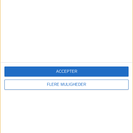
Vegas
Travel News Market Sweden
12 November – Annexet, Stockholm
Travel News Market Finland
27 May 2027 – Clarion Hotel Helsinki
ACCEPTER
FLERE MULIGHEDER