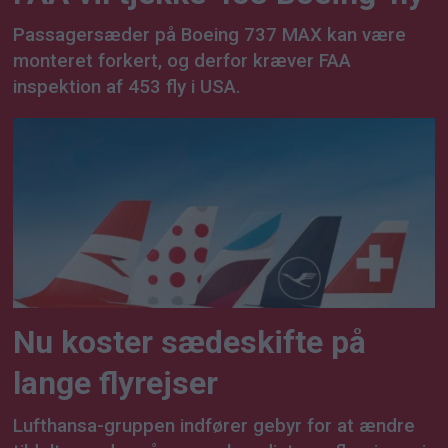
Passagersæder på Boeing 737 MAX kan være
monteret forkert, og derfor kræver FAA
inspektion af 453 fly i USA.
Nu koster sædeskifte på
lange flyrejser
Lufthansa-gruppen indfører gebyr for at ændre