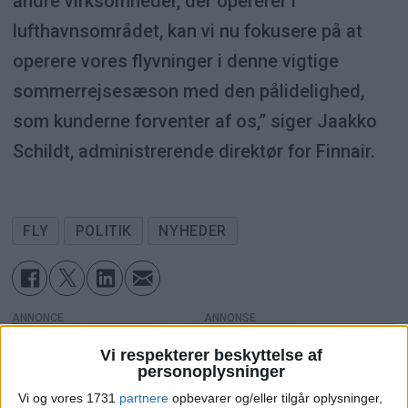
andre virksomheder, der opererer i
lufthavnsområdet, kan vi nu fokusere på at
operere vores flyvninger i denne vigtige
sommerrejsesæson med den pålidelighed,
som kunderne forventer af os,” siger Jaakko
Schildt, administrerende direktør for Finnair.
FLY
POLITIK
NYHEDER
ANNONCE
Vi respekterer beskyttelse af
personoplysninger
Vi og vores 1731
partnere
opbevarer og/eller tilgår oplysninger,