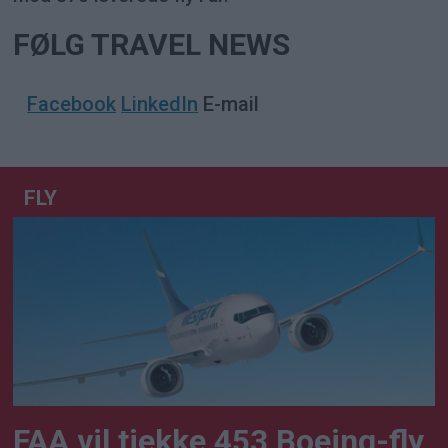
FØLG TRAVEL NEWS
Facebook
LinkedIn
E-mail
FLY
FAA vil tjekke 453 Boeing-fly