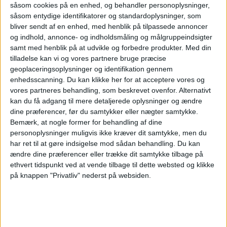
såsom cookies på en enhed, og behandler personoplysninger,
såsom entydige identifikatorer og standardoplysninger, som
bliver sendt af en enhed, med henblik på tilpassede annoncer
og indhold, annonce- og indholdsmåling og målgruppeindsigter
samt med henblik på at udvikle og forbedre produkter.
Med din
tilladelse kan vi og vores partnere bruge præcise
geoplaceringsoplysninger og identifikation gennem
enhedsscanning. Du kan klikke her for at acceptere vores og
PREMIUM
vores partneres behandling, som beskrevet ovenfor. Alternativt
kan du få adgang til mere detaljerede oplysninger og ændre
Boeing 737 MAX
dine præferencer, før du samtykker eller nægter samtykke.
Bemærk, at nogle former for behandling af dine
personoplysninger muligvis ikke kræver dit samtykke, men du
7 fik godkendelse
har ret til at gøre indsigelse mod sådan behandling.
Du kan
ændre dine præferencer eller trække dit samtykke tilbage på
ethvert tidspunkt ved at vende tilbage til dette websted og klikke
på knappen "Privatliv" nederst på websiden.
FAA's certificering åbner for leverancer, men
flyets indsættelse hos den største kunde
udsættes efter alt at dømme til 2027.
Ruths Hotel henter hotelchef