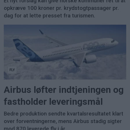
Et nyt forslag kan give norske kommuner ret til at
opkræve 100 kroner pr. krydstogtpassager pr.
dag for at lette presset fra turismen.
FLY
Airbus løfter indtjeningen og
fastholder leveringsmål
Bedre produktion sendte kvartalsresultatet klart
over forventningerne, mens Airbus stadig sigter
mod 870 leverede fly i år.