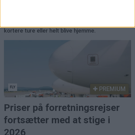
rejser i sommer
Ny undersøgelse viser, at pris, energipriser og
usikkerhed får flere til at blive i Europa, tage
kortere ture eller helt blive hjemme.
FLY
PREMIUM
Priser på forretningsrejser
fortsætter med at stige i
2026