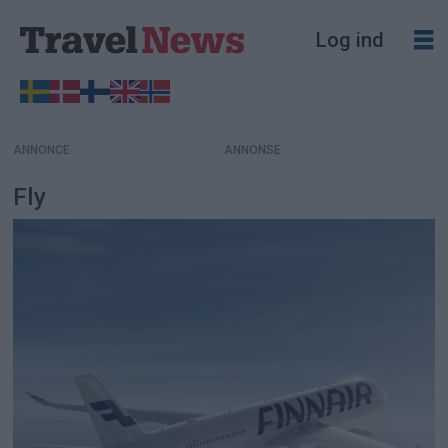
Log ind
ANNONCE
Fly