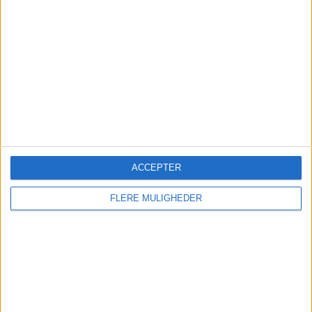
for tredje måned
IATA peger på svagere indenrigsmarkeder i Kina,
USA og Japan, mens Europa fortsat viser
moderat vækst i passagertrafikken.
ACCEPTER
FLERE MULIGHEDER
Sønderborg Lufthavn får fart
på sommeren