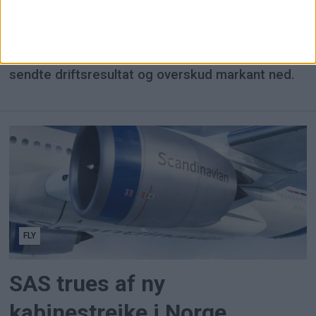
Lufthansa trods vækst
Lufthansas omsætning steg otte procent i andet
kvartal, men dyrere brændstof og strejker
sendte driftsresultat og overskud markant ned.
FLY
SAS trues af ny
kabinestrejke i Norge