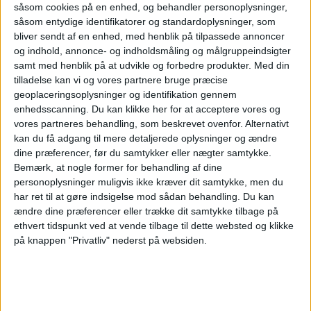
såsom cookies på en enhed, og behandler personoplysninger,
lufthavnsdirektøren.
såsom entydige identifikatorer og standardoplysninger, som
bliver sendt af en enhed, med henblik på tilpassede annoncer
ANNONCE
Aarhus Lufthavn forventer at fastholde sidste
og indhold, annonce- og indholdsmåling og målgruppeindsigter
samt med henblik på at udvikle og forbedre produkter.
Med din
års udvikling i 2019, og de forventer at
tilladelse kan vi og vores partnere bruge præcise
geoplaceringsoplysninger og identifikation gennem
vækststrategien stiger mod et tredoblet
enhedsscanning. Du kan klikke her for at acceptere vores og
passagertallet til 1,5 millioner frem mod 2024.
vores partneres behandling, som beskrevet ovenfor. Alternativt
kan du få adgang til mere detaljerede oplysninger og ændre
dine præferencer, før du samtykker eller nægter samtykke.
Bemærk, at nogle former for behandling af dine
NYHEDER
personoplysninger muligvis ikke kræver dit samtykke, men du
har ret til at gøre indsigelse mod sådan behandling.
Du kan
ændre dine præferencer eller trække dit samtykke tilbage på
ethvert tidspunkt ved at vende tilbage til dette websted og klikke
på knappen "Privatliv" nederst på websiden.
ANNONCE