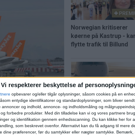
PREMI
Norwegian kritiserer
køerne på Kastrup - ka
flytte trafik til Billund
Vi respekterer beskyttelse af personoplysning
rtnere
opbevarer og/eller tilgår oplysninger, såsom cookies på en enhe
 efter budkamp
åsom entydige identifikatorer og standardoplysninger, som bliver send
SAS var Europas mes
de annoncer og indhold, annonce- og indholdsmåling og målgruppeinds
punktlige flyselskab i j
e og forbedre produkter.
Med din tilladelse kan vi og vores partnere bru
et for 5,7 milliarder pund
nger og identifikation gennem enhedsscanning. Du kan klikke her for a
e lavprisselskab.
ndling, som beskrevet ovenfor. Alternativt kan du få adgang til mere d
l solformørkelse
e dine præferencer, før du samtykker eller nægter samtykke. Bemærk, a