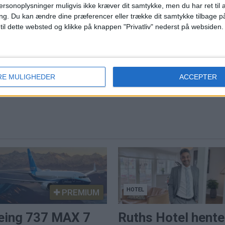
ersonoplysninger muligvis ikke kræver dit samtykke, men du har ret til 
ng.
Du kan ændre dine præferencer eller trække dit samtykke tilbage på
 til dette websted og klikke på knappen "Privatliv" nederst på websiden.
ns travleste lufthavn
Norwegian når højest
juli siden pandemien
RE MULIGHEDER
ACCEPTER
HOTEL
PREMIUM
eing 737 MAX 7
Ruths Hotel hente