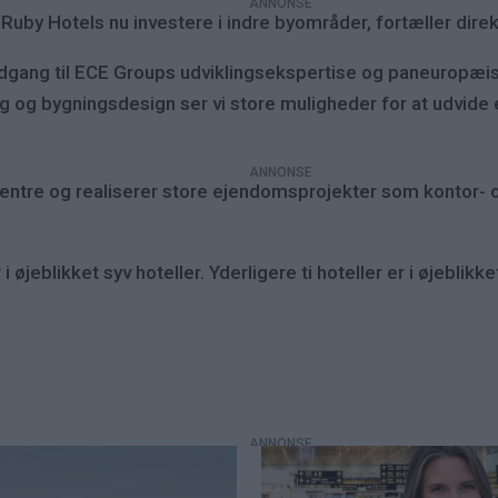
Ruby Hotels nu investere i indre byområder, fortæller dire
adgang til ECE Groups udviklingsekspertise og paneuropæi
g og bygningsdesign ser vi store muligheder for at udvide el
entre og realiserer store ejendomsprojekter som kontor- og
 øjeblikket syv hoteller. Yderligere ti hoteller er i øjeblikk