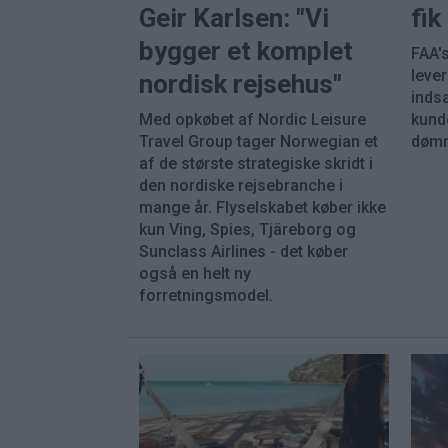
Geir Karlsen: "Vi
fi
bygger et komplet
FAA's
leve
nordisk rejsehus"
inds
Med opkøbet af Nordic Leisure
kunde
Travel Group tager Norwegian et
dømm
af de største strategiske skridt i
den nordiske rejsebranche i
mange år. Flyselskabet køber ikke
kun Ving, Spies, Tjäreborg og
Sunclass Airlines - det køber
også en helt ny
forretningsmodel.