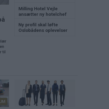
Milling Hotel Vejle
ansætter ny hotelchef
på
Ny profil skal løfte
Oslobådens oplevelser
ulær
nen
 til
UM