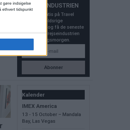
at gøre indsigelse
REJSEINDUSTRIEN
 ethvert tidspunkt
Abonner gratis på Travel
News’ indholdsrige
nyhedsbrev og få de seneste
nyheder fra rejseindustrien
e
hver hverdagsmorgen.
Kalender
IMEX America
13 - 15 October – Mandala
Bay, Las Vegas
r