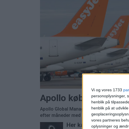
Vi og vores 1733
pa
Apollo køber Easyjet
personoplysninger, s
henblik på tilpasse
henblik på at udvikl
Apollo Global Management overtager Easyj
geoplaceringsoplysni
efter måneder med budkamp om det britisk
vores partneres beha
Her kan du opleve tota
oplysninger og ændr