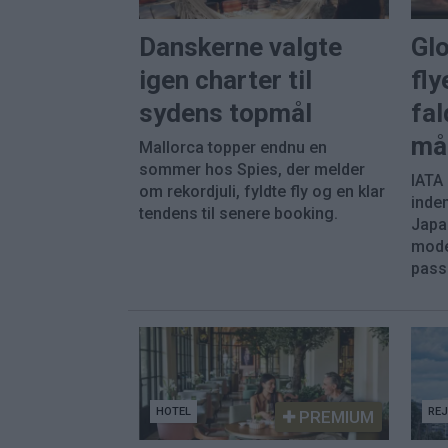
Danskerne valgte
Gl
igen charter til
fly
sydens topmål
fal
må
Mallorca topper endnu en
sommer hos Spies, der melder
IATA
om rekordjuli, fyldte fly og en klar
inde
tendens til senere booking.
Japa
mode
pass
HOTEL
RE
PREMIUM