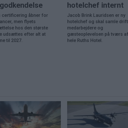
k godkendelse
hotelchef internt
 certificering åbner for
Jacob Brink Lauridsen er ny
rancer, men flyets
hotelchef og skal samle drift
ættelse hos den største
medarbejdere og
 udsættes efter alt at
gæsteoplevelsen på tværs a
e til 2027.
hele Ruths Hotel.