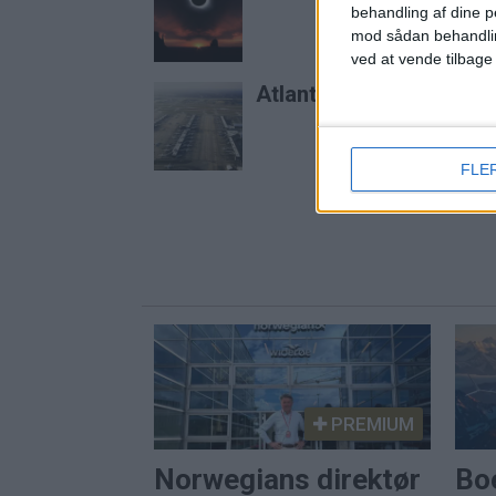
behandling af dine p
mod sådan behandli
ved at vende tilbage
Atlanta er stadig verde
FLE
PREMIUM
Norwegians direktør
Bo