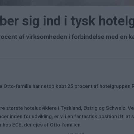
ber sig ind i tysk hote
rocent af virksomheden i forbindelse med en ka
Otto-familie har netop købt 25 procent af hotelgruppen R
tre største hoteludviklere i Tyskland, Østrig og Schweiz. V
r inden for udvikling, er vi i en fantastisk position ift. at
r hos ECE, der ejes af Otto-familien.