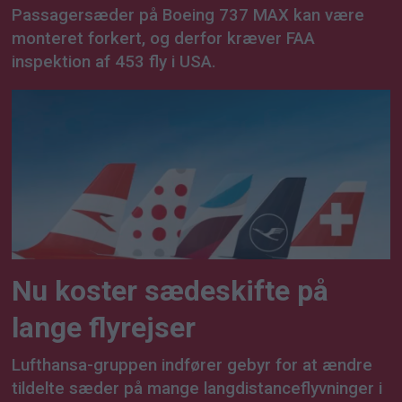
Passagersæder på Boeing 737 MAX kan være
monteret forkert, og derfor kræver FAA
inspektion af 453 fly i USA.
Nu koster sædeskifte på
lange flyrejser
Lufthansa-gruppen indfører gebyr for at ændre
tildelte sæder på mange langdistanceflyvninger i