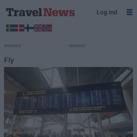
Log ind
ANNONCE
Fly