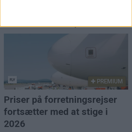
Ny undersøgelse viser, at pris, energipriser og
usikkerhed får flere til at blive i Europa, tage
kortere ture eller helt blive hjemme.
FLY
PREMIUM
Priser på forretningsrejser
fortsætter med at stige i
2026