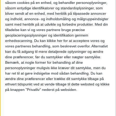
såsom cookies på en enhed, og behandler personoplysninger,
såsom entydige identifikatorer og standardoplysninger, som
bliver sendt af en enhed, med henblik på tilpassede annoncer
og indhold, annonce- og indholdsmåling og målgruppeindsigter
samt med henblik på at udvikle og forbedre produkter.
Med din
tilladelse kan vi og vores partnere bruge præcise
geoplaceringsoplysninger og identifikation gennem
PREMIUM
enhedsscanning. Du kan klikke her for at acceptere vores og
vores partneres behandling, som beskrevet ovenfor. Alternativt
kan du få adgang til mere detaljerede oplysninger og ændre
Boeing 737 MAX
dine præferencer, før du samtykker eller nægter samtykke.
Bemærk, at nogle former for behandling af dine
7 fik godkendelse
personoplysninger muligvis ikke kræver dit samtykke, men du
har ret til at gøre indsigelse mod sådan behandling.
Du kan
ændre dine præferencer eller trække dit samtykke tilbage på
ethvert tidspunkt ved at vende tilbage til dette websted og klikke
FAA's certificering åbner for leverancer, men
på knappen "Privatliv" nederst på websiden.
flyets indsættelse hos den største kunde
udsættes efter alt at dømme til 2027.
Ruths Hotel henter hotelchef