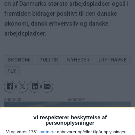
en af Danmarks største arbejdspladser også i
fremtiden bidrager positivt til den danske
økonomi, dansk erhvervsliv og danske
arbejdspladser.
ØKONOMI
POLITIK
NYHEDER
LUFTHAVNE
FLY
ANNONCE
Vi respekterer beskyttelse af
personoplysninger
Vi og vores 1731
partnere
opbevarer og/eller tilgår oplysninger,