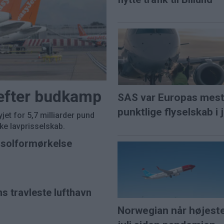
 efter budkamp
SAS var Europas mes
punktlige flyselskab i j
et for 5,7 milliarder pund
e lavprisselskab.
l solformørkelse
ns travleste lufthavn
Norwegian når højest