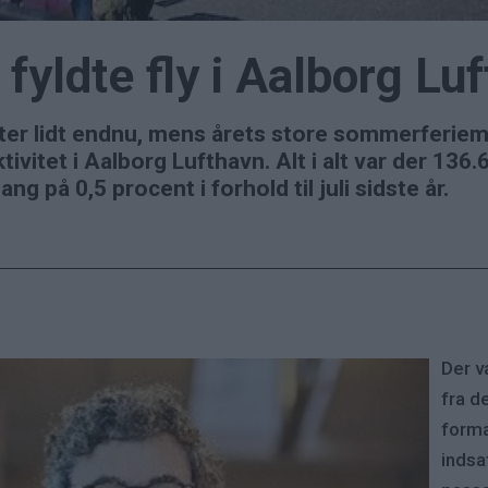
fyldte fly i Aalborg Lu
er lidt endnu, mens årets store sommerferiemå
tivitet i Aalborg Lufthavn. Alt i alt var der 136.
ng på 0,5 procent i forhold til juli sidste år.
Der va
fra d
forma
indsa