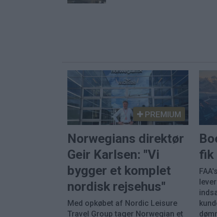
PREMIUM
Norwegians direktør
Bo
Geir Karlsen: "Vi
fi
bygger et komplet
FAA's
leve
nordisk rejsehus"
inds
Med opkøbet af Nordic Leisure
kunde
Travel Group tager Norwegian et
dømm