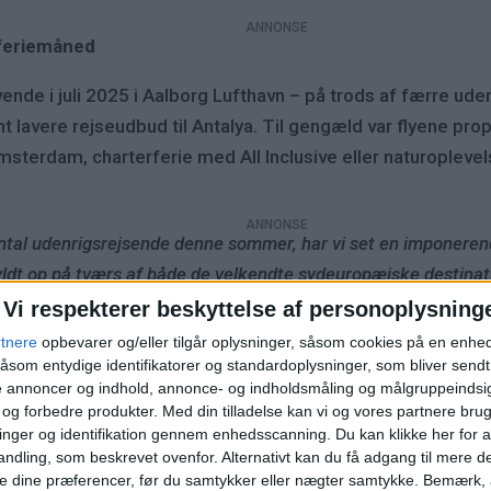
rferiemåned
vende i juli 2025 i Aalborg Lufthavn – på trods af færre udenr
lavere rejseudbud til Antalya. Til gengæld var flyene prop
msterdam, charterferie med All Inclusive eller naturoplevel
antal udenrigsrejsende denne sommer, har vi set en imponere
fyldt op på tværs af både de velkendte sydeuropæiske destinat
ejselysten stadig er stærk, og at vores passagerer værdsætter
Vi respekterer beskyttelse af personoplysning
rtnere
opbevarer og/eller tilgår oplysninger, såsom cookies på en enhe
åsom entydige identifikatorer og standardoplysninger, som bliver send
de annoncer og indhold, annonce- og indholdsmåling og målgruppeinds
e og forbedre produkter.
Med din tilladelse kan vi og vores partnere bru
nger og identifikation gennem enhedsscanning. Du kan klikke her for a
2022
2023
2024
2025
ndling, som beskrevet ovenfor. Alternativt kan du få adgang til mere d
e dine præferencer, før du samtykker eller nægter samtykke. Bemærk, a