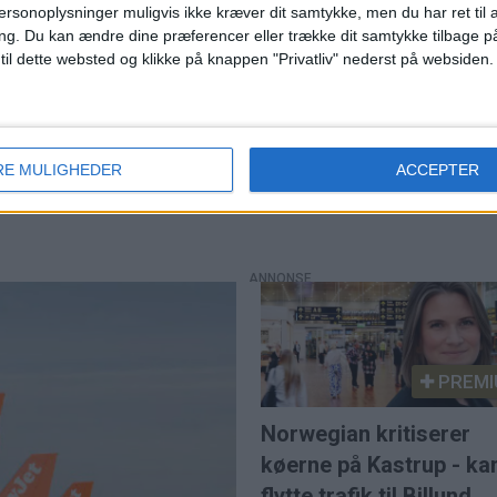
59.273
53.463
46.370
54.231
ersonoplysninger muligvis ikke kræver dit samtykke, men du har ret til 
ng.
Du kan ændre dine præferencer eller trække dit samtykke tilbage på
42.728
53.226
56.265
49.007
 til dette websted og klikke på knappen "Privatliv" nederst på websiden.
25.268
30.317
33.278
33.394
127.269
137.006
135.913
136.632
RE MULIGHEDER
ACCEPTER
PREMI
Norwegian kritiserer
køerne på Kastrup - ka
flytte trafik til Billund