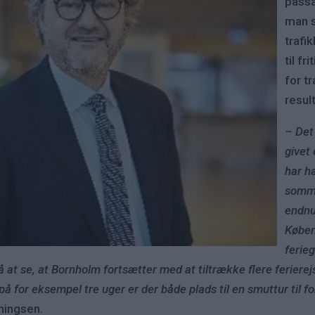
passa
man s
trafi
til f
for t
resul
– Det
givet 
har h
somme
endnu
Køben
ferie
å at se, at Bornholm fortsætter med at tiltrække flere ferier
 for eksempel tre uger er der både plads til en smuttur til 
mingsen.