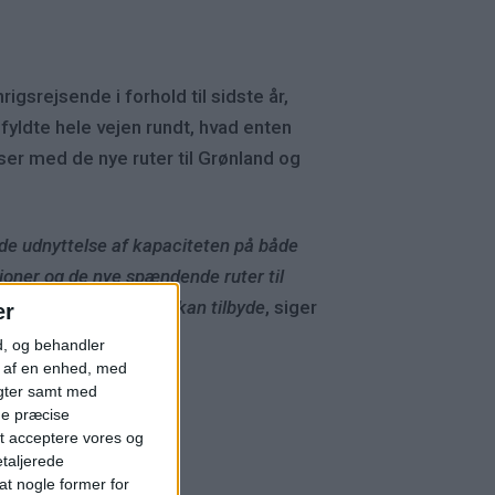
igsrejsende i forhold til sidste år,
fyldte hele vejen rundt, hvad enten
ser med de nye ruter til Grønland og
nde udnyttelse af kapaciteten på både
ioner og de nye spændende ruter til
 de nye muligheder, vi kan tilbyde
, siger
er
d, og behandler
t af en enhed, med
igter samt med
ge præcise
t acceptere vores og
etaljerede
t nogle former for