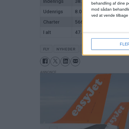
Indenrigs
38.970
56.930
behandling af dine p
mod sådan behandli
Udenrigs
8.004
18.774
ved at vende tilbage
Charter
566
12.630
I alt
47.848
88.334
FLE
FLY
NYHEDER
LUFTHAVNE
ANNONCE