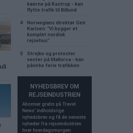
køerne på Kastrup - kan
flytte trafik til Billund
Norwegians direktør Geir
Karlsen: "Vi bygger et
komplet nordisk
rejsehus"
Strejke og protester
t
venter på Mallorca - kan
påvirke ferie trafikken
uli
NYHEDSBREV OM
REJSEINDUSTRIEN
Abonner gratis på Travel
News’ indholdsrige
nyhedsbrev og få de seneste
nyheder fra rejseindustrien
e
hver hverdagsmorgen.