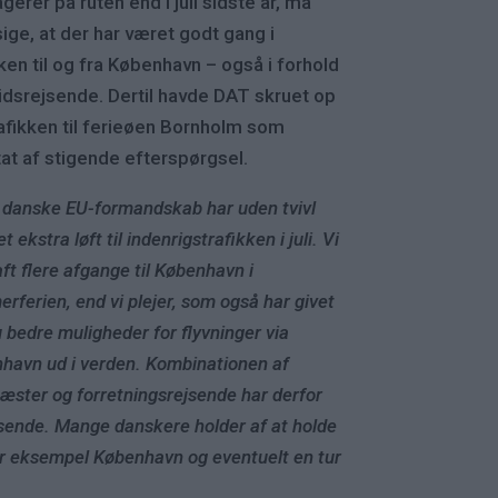
gerer på ruten end i juli sidste år, må
ige, at der har været godt gang i
kken til og fra København – også i forhold
ritidsrejsende. Dertil havde DAT skruet op
rafikken til ferieøen Bornholm som
tat af stigende efterspørgsel.
 danske EU-formandskab har uden tvivl
et ekstra løft til indenrigstrafikken i juli. Vi
aft flere afgange til København i
rferien, end vi plejer, som også har givet
 bedre muligheder for flyvninger via
havn ud i verden. Kombinationen af
gæster og forretningsrejsende har derfor
ejsende. Mange danskere holder af at holde
for eksempel København og eventuelt en tur