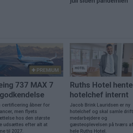
juli siden pandemien
HOTEL
PREMIUM
eing 737 MAX 7
Ruths Hotel hente
k godkendelse
hotelchef internt
 certificering åbner for
Jacob Brink Lauridsen er ny
rancer, men flyets
hotelchef og skal samle drift
ættelse hos den største
medarbejdere og
 udsættes efter alt at
gæsteoplevelsen på tværs a
e til 2027.
hele Ruths Hotel.