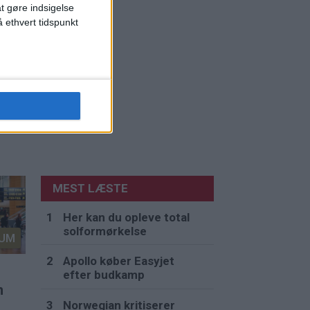
at gøre indsigelse
 ethvert tidspunkt
MEST LÆSTE
Her kan du opleve total
solformørkelse
UM
Apollo køber Easyjet
efter budkamp
n
Norwegian kritiserer