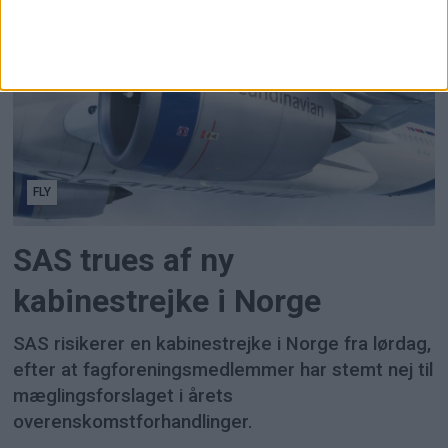
FLY
SAS trues af ny
kabinestrejke i Norge
SAS risikerer en kabinestrejke i Norge fra lørdag,
efter at fagforeningsmedlemmer har stemt nej til
mæglingsforslaget i årets
overenskomstforhandlinger.