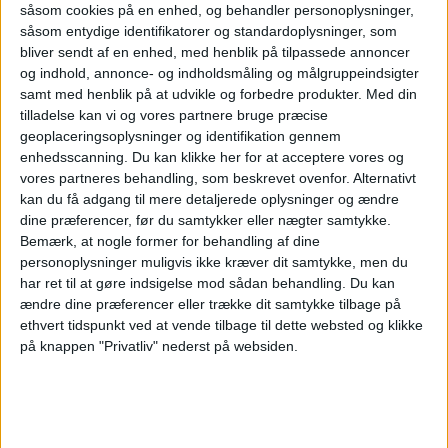
såsom cookies på en enhed, og behandler personoplysninger,
konferenceafdeling.
såsom entydige identifikatorer og standardoplysninger, som
bliver sendt af en enhed, med henblik på tilpassede annoncer
og indhold, annonce- og indholdsmåling og målgruppeindsigter
samt med henblik på at udvikle og forbedre produkter.
Med din
tilladelse kan vi og vores partnere bruge præcise
NYHEDER
HOTEL
geoplaceringsoplysninger og identifikation gennem
enhedsscanning. Du kan klikke her for at acceptere vores og
vores partneres behandling, som beskrevet ovenfor. Alternativt
kan du få adgang til mere detaljerede oplysninger og ændre
ANNONCE
dine præferencer, før du samtykker eller nægter samtykke.
Bemærk, at nogle former for behandling af dine
personoplysninger muligvis ikke kræver dit samtykke, men du
har ret til at gøre indsigelse mod sådan behandling.
Du kan
ændre dine præferencer eller trække dit samtykke tilbage på
ethvert tidspunkt ved at vende tilbage til dette websted og klikke
på knappen "Privatliv" nederst på websiden.