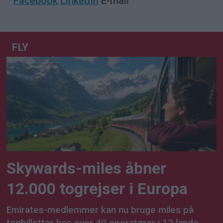
Facebook
LinkedIn
E-mail
FLY
Skywards-miles åbner
12.000 togrejser i Europa
Emirates-medlemmer kan nu bruge miles på
togbilletter hos over 40 operatører i 12 lande,