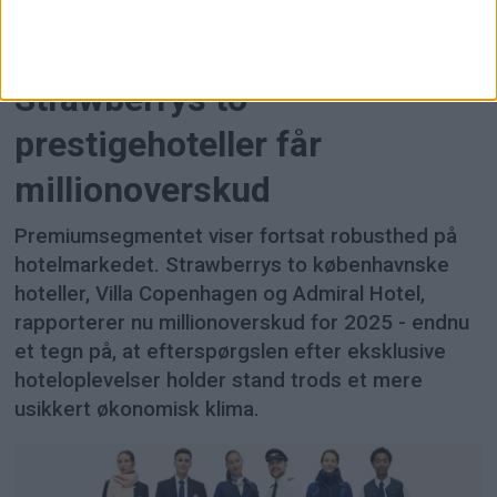
Københavns luksushoteller
fortsætter med at levere -
Strawberrys to
prestigehoteller får
millionoverskud
Premiumsegmentet viser fortsat robusthed på
hotelmarkedet. Strawberrys to københavnske
hoteller, Villa Copenhagen og Admiral Hotel,
rapporterer nu millionoverskud for 2025 - endnu
et tegn på, at efterspørgslen efter eksklusive
hoteloplevelser holder stand trods et mere
usikkert økonomisk klima.