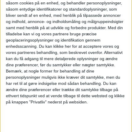
kæden siden 2019.
såsom cookies på en enhed, og behandler personoplysninger,
såsom entydige identifikatorer og standardoplysninger, som
bliver sendt af en enhed, med henblik på tilpassede annoncer
I Danmark har Scandic samarbejdet med Too
og indhold, annonce- og indholdsmåling og målgruppeindsigter
Good To Go siden 2017 og har reddet mere
samt med henblik på at udvikle og forbedre produkter.
Med din
tilladelse kan vi og vores partnere bruge præcise
end 165.000 måltider. Alle Scandics danske
geoplaceringsoplysninger og identifikation gennem
enhedsscanning. Du kan klikke her for at acceptere vores og
hoteller er certificerede med Svanemærket.
vores partneres behandling, som beskrevet ovenfor. Alternativt
Det betyder, at der stilles strenge krav til den
kan du få adgang til mere detaljerede oplysninger og ændre
dine præferencer, før du samtykker eller nægter samtykke.
mad og drikke, der serveres på hotellet.
Bemærk, at nogle former for behandling af dine
Kriterierne omfatter bl.a. hotellernes arbejde
personoplysninger muligvis ikke kræver dit samtykke, men du
har ret til at gøre indsigelse mod sådan behandling.
Du kan
med madspild, forbud mod engangsartikler i
ændre dine præferencer eller trække dit samtykke tilbage på
serveringen samt en høj andel økologisk mad
ethvert tidspunkt ved at vende tilbage til dette websted og klikke
på knappen "Privatliv" nederst på websiden.
og drikke.
ANNONCE
“Vi er utrolig glade for samarbejdet med