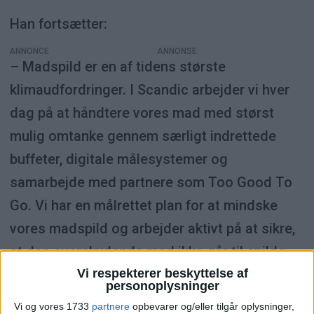
Han fortsætter:
ANNONCE
– Madspild er en af tidens største
klimaudfordringer. I Scandic arbejder vi hver
dag på at håndtere vores mad med størst
mulig omtanke gennem særligt indrettede
buffeter, digitale målesystemer og
samarbejde med partnere som Too Good To
Go. Vi har en målrettet plan for at mindske
vores madspild og arbejder aktivt på at sikre,
at den overskydende mad ikke går til spilde.
Vi respekterer beskyttelse af
Det betyder bl.a., at vi har mindsket andelen af
personoplysninger
spiseligt madspild med 31 % på tværs af
Vi og vores 1733
partnere
opbevarer og/eller tilgår oplysninger,