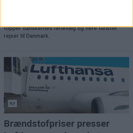
flest rejsende
3,45 millioner passagerer rejste gennem
Københavns Lufthavn i juli, mens Sydeuropa
topper danskernes ferievalg og flere turister
rejser til Danmark.
FLY
Brændstofpriser presser