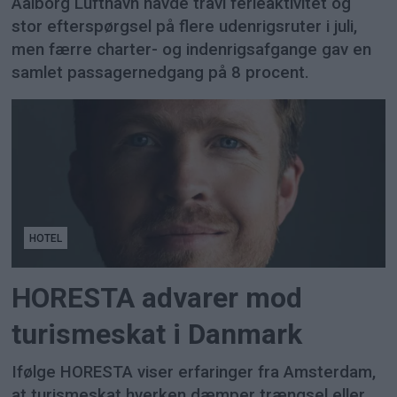
Aalborg Lufthavn havde travl ferieaktivitet og
stor efterspørgsel på flere udenrigsruter i juli,
men færre charter- og indenrigsafgange gav en
samlet passagernedgang på 8 procent.
HOTEL
HORESTA advarer mod
turismeskat i Danmark
Ifølge HORESTA viser erfaringer fra Amsterdam,
at turismeskat hverken dæmper trængsel eller