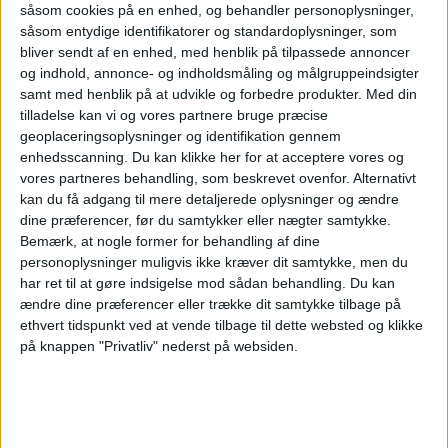
underskrevet allerede i sommer på IATAs
såsom cookies på en enhed, og behandler personoplysninger,
såsom entydige identifikatorer og standardoplysninger, som
årsmøde, åbner nye muligheder for SAS-
bliver sendt af en enhed, med henblik på tilpassede annoncer
og indhold, annonce- og indholdsmåling og målgruppeindsigter
kunder for at komme til det “hellige land”.
samt med henblik på at udvikle og forbedre produkter.
Med din
Samarbejdet med EL AL mindsker også
tilladelse kan vi og vores partnere bruge præcise
geoplaceringsoplysninger og identifikation gennem
motivationen for SAS til at genoptage sine
enhedsscanning. Du kan klikke her for at acceptere vores og
egne flyvninger til Israel.
vores partneres behandling, som beskrevet ovenfor. Alternativt
kan du få adgang til mere detaljerede oplysninger og ændre
dine præferencer, før du samtykker eller nægter samtykke.
Bemærk, at nogle former for behandling af dine
personoplysninger muligvis ikke kræver dit samtykke, men du
NYHEDER
FLY
har ret til at gøre indsigelse mod sådan behandling.
Du kan
ændre dine præferencer eller trække dit samtykke tilbage på
ethvert tidspunkt ved at vende tilbage til dette websted og klikke
på knappen "Privatliv" nederst på websiden.
ANNONCE