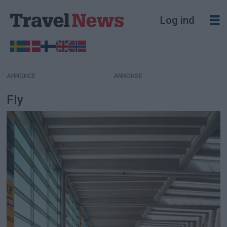
Log ind
ANNONCE
Fly