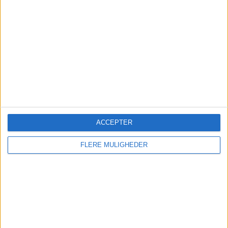
Danskerne valgte igen
charter til sydens topmål
Mallorca topper endnu en sommer hos Spies, der
melder om rekordjuli, fyldte fly og en klar
tendens til senere booking.
ACCEPTER
FLERE MULIGHEDER
Global flyefterspørgsel falder
for tredje måned