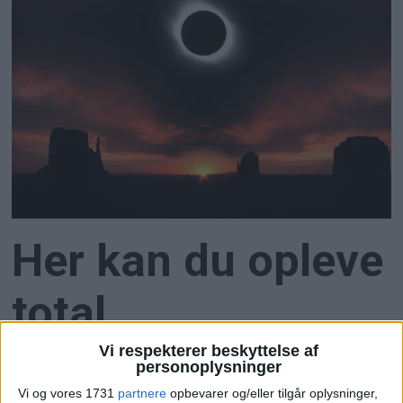
Her kan du opleve
total
solformørkelse
Vi respekterer beskyttelse af
personoplysninger
Vi og vores 1731
partnere
opbevarer og/eller tilgår oplysninger,