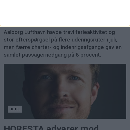
passagertallet i Aalborg
Lufthavn
Aalborg Lufthavn havde travl ferieaktivitet og
stor efterspørgsel på flere udenrigsruter i juli,
men færre charter- og indenrigsafgange gav en
samlet passagernedgang på 8 procent.
HOTEL
HORESTA advarer mod