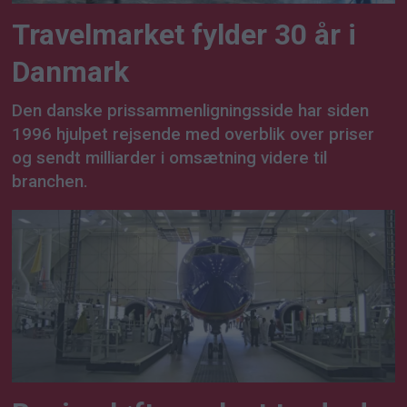
Travelmarket fylder 30 år i
Danmark
Den danske prissammenligningsside har siden
1996 hjulpet rejsende med overblik over priser
og sendt milliarder i omsætning videre til
branchen.