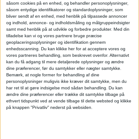
såsom cookies på en enhed, og behandler personoplysninger,
Den 12. august 2026 kan man opleve delvis
såsom entydige identifikatorer og standardoplysninger, som
solformørkelse i Danmark, men tager man til
bliver sendt af en enhed, med henblik på tilpassede annoncer
Spanien, Grønland eller Island, kan man opleve
og indhold, annonce- og indholdsmåling og målgruppeindsigter
den totale solformørkelse, hvor solen for en kort
samt med henblik på at udvikle og forbedre produkter.
Med din
tilladelse kan vi og vores partnere bruge præcise
stund forsvinder helt. Ifølge momondo rejser vi i
geoplaceringsoplysninger og identifikation gennem
stigende grad efter store naturoplevelser, og
enhedsscanning. Du kan klikke her for at acceptere vores og
rejsesøgemaskinen guider her til 6 steder, hvor
vores partneres behandling, som beskrevet ovenfor. Alternativt
dag bliver til nat.
kan du få adgang til mere detaljerede oplysninger og ændre
dine præferencer, før du samtykker eller nægter samtykke.
Atlanta er stadig verdens
Bemærk, at nogle former for behandling af dine
travleste lufthavn
personoplysninger muligvis ikke kræver dit samtykke, men du
har ret til at gøre indsigelse mod sådan behandling.
Du kan
ændre dine præferencer eller trække dit samtykke tilbage på
ethvert tidspunkt ved at vende tilbage til dette websted og klikke
Norwegian kritiserer køerne på
på knappen "Privatliv" nederst på websiden.
Kastrup - kan flytte trafik til
Billund