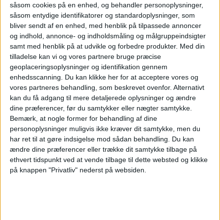
Apollo køber
såsom cookies på en enhed, og behandler personoplysninger,
såsom entydige identifikatorer og standardoplysninger, som
bliver sendt af en enhed, med henblik på tilpassede annoncer
Easyjet efter
og indhold, annonce- og indholdsmåling og målgruppeindsigter
samt med henblik på at udvikle og forbedre produkter.
Med din
budkamp
tilladelse kan vi og vores partnere bruge præcise
geoplaceringsoplysninger og identifikation gennem
enhedsscanning. Du kan klikke her for at acceptere vores og
vores partneres behandling, som beskrevet ovenfor. Alternativt
Apollo Global Management overtager Easyjet for
kan du få adgang til mere detaljerede oplysninger og ændre
5,7 milliarder pund efter måneder med budkamp
dine præferencer, før du samtykker eller nægter samtykke.
om det britiske lavprisselskab.
Bemærk, at nogle former for behandling af dine
personoplysninger muligvis ikke kræver dit samtykke, men du
Her kan du opleve total
har ret til at gøre indsigelse mod sådan behandling.
Du kan
solformørkelse
ændre dine præferencer eller trække dit samtykke tilbage på
ethvert tidspunkt ved at vende tilbage til dette websted og klikke
på knappen "Privatliv" nederst på websiden.
Atlanta er stadig verdens
travleste lufthavn