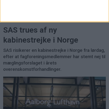
FLY
SAS trues af ny
kabinestrejke i Norge
SAS risikerer en kabinestrejke i Norge fra lørdag,
efter at fagforeningsmedlemmer har stemt nej til
mæglingsforslaget i årets
overenskomstforhandlinger.