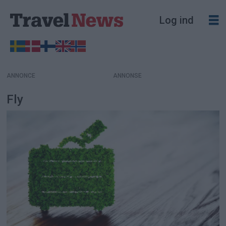
Log ind
ANNONCE
Fly