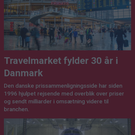
Travelmarket fylder 30 år i
Danmark
Den danske prissammenligningsside har siden
1996 hjulpet rejsende med overblik over priser
og sendt milliarder i omsætning videre til
branchen.