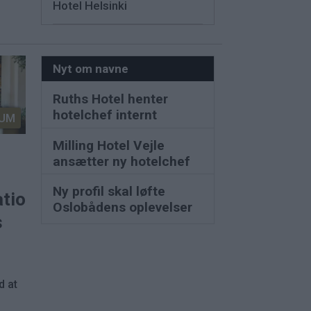
Hotel Helsinki
Nyt om navne
Ruths Hotel henter
hotelchef internt
UM
Milling Hotel Vejle
ansætter ny hotelchef
Ny profil skal løfte
ationer
Oslobådens oplevelser
s
d at