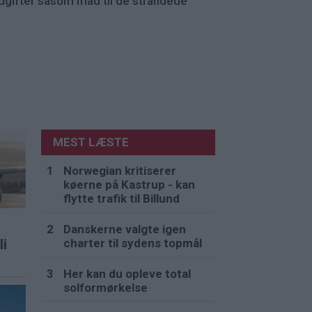
dgifter såsom mad til de strandede
MEST LÆSTE
Norwegian kritiserer
køerne på Kastrup - kan
flytte trafik til Billund
Danskerne valgte igen
charter til sydens topmål
li
Her kan du opleve total
solformørkelse