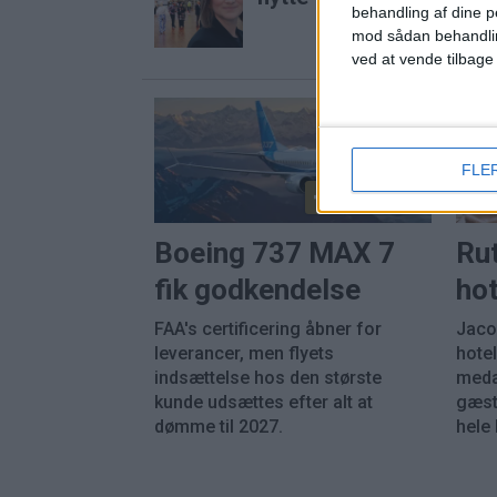
behandling af dine p
mod sådan behandli
ved at vende tilbage
FLE
PREMIUM
Boeing 737 MAX 7
Ru
fik godkendelse
hot
FAA's certificering åbner for
Jaco
leverancer, men flyets
hotel
indsættelse hos den største
meda
kunde udsættes efter alt at
gæst
dømme til 2027.
hele 