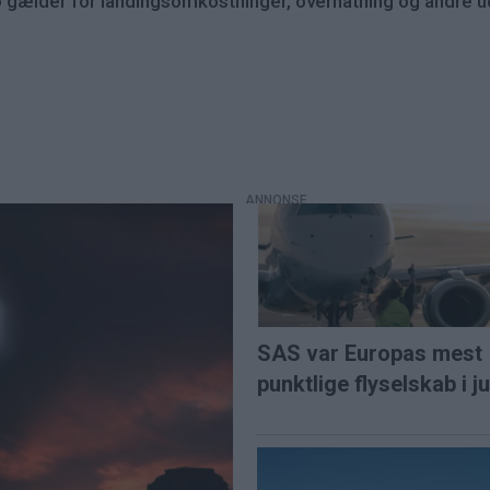
 gælder for landingsomkostninger, overnatning og andre u
SAS var Europas mest
punktlige flyselskab i ju