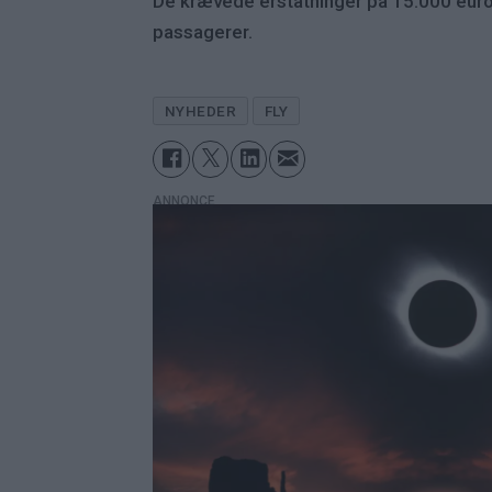
De krævede erstatninger på 15.000 euro
passagerer.
NYHEDER
FLY
ANNONCE