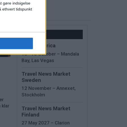
at gøre indsigelse
 ethvert tidspunkt
Kalender
IMEX America
13 - 15 October – Mandala
Bay, Las Vegas
Travel News Market
Sweden
12 November – Annexet,
Stockholm
er
 klar
Travel News Market
Finland
27 May 2027 – Clarion