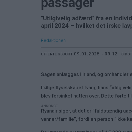
passager
"Utilgivelig adfærd" fra en indi
april 2024 – hvilket det irske lav
Redaktionen
09.01.2025 - 09:12
OFFENTLIGGJORT
SIDS
Sagen anlægges i Irland, og omhandler en
Ifølge flyselskabet tvang hans “utilgiveli
blev forsinket natten over. Dette førte 
ANNONCE
Ryanair siger, at det er “fuldstændig ua
venner/familie”, fordi en person “ikke ka