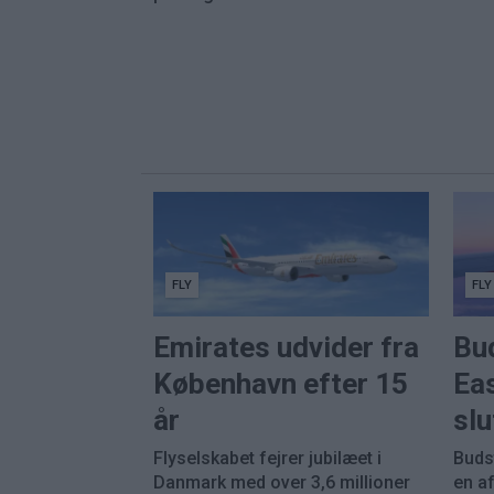
FLY
FLY
Emirates udvider fra
Bu
København efter 15
Eas
år
sl
Flyselskabet fejrer jubilæet i
Buds
Danmark med over 3,6 millioner
en a