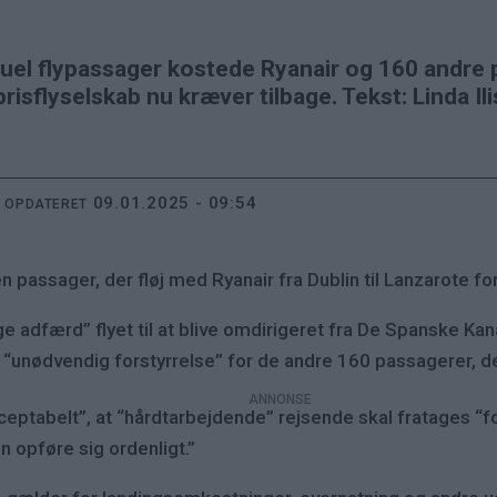
viduel flypassager kostede Ryanair og 160 andre
prisflyselskab nu kræver tilbage. Tekst: Linda Il
09.01.2025 - 09:54
T OPDATERET
 passager, der fløj med Ryanair fra Dublin til Lanzarote fo
ge adfærd” flyet til at blive omdirigeret fra De Spanske Kana
til “unødvendig forstyrrelse” for de andre 160 passagerer, d
cceptabelt”, at “hårdtarbejdende” rejsende skal fratages “
n opføre sig ordenligt.”