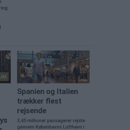
n
ring
l
.
UM
Spanien og Italien
trækker flest
t
rejsende
rys
3,45 millioner passagerer rejste
gennem Københavns Lufthavn i
r