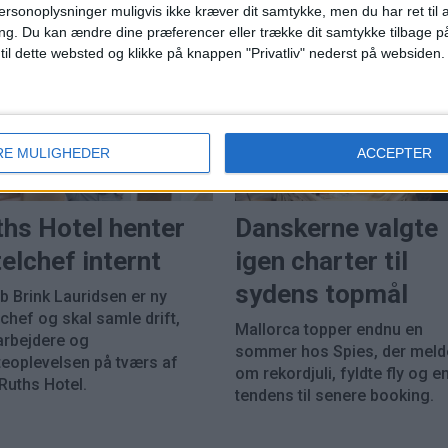
ersonoplysninger muligvis ikke kræver dit samtykke, men du har ret til 
ng.
Du kan ændre dine præferencer eller trække dit samtykke tilbage på
 til dette websted og klikke på knappen "Privatliv" nederst på websiden.
RE MULIGHEDER
ACCEPTER
ARRANGØR
ths Hotel henter
Danskerne valgte
elchef internt
igen charter til
sydens topmål
b Brink Lauridsen er ny
chef og skal samle drift,
Mallorca topper endnu en
rbejdere og
sommer hos Spies, der meld
eoplevelsen på tværs af
om rekordjuli, fyldte fly og en
Ruths Hotel.
tendens til senere booking.