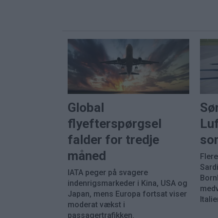
Global
Sø
flyefterspørgsel
Luf
falder for tredje
so
måned
Fler
Sard
IATA peger på svagere
Born
indenrigsmarkeder i Kina, USA og
medvi
Japan, mens Europa fortsat viser
Italie
moderat vækst i
passagertrafikken.