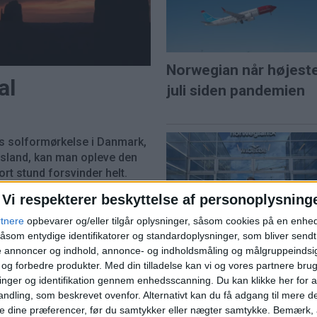
Norwegian når højest
al
juli siden pandemien
s solformørkelse i Danmark,
 Island, kan man opleve den
ort stund forsvinder helt.
fter store naturoplevelser,
PREMI
Vi respekterer beskyttelse af personoplysning
r, hvor dag bliver til nat.
rtnere
opbevarer og/eller tilgår oplysninger, såsom cookies på en enhe
ns travleste lufthavn
Norwegians direktør G
åsom entydige identifikatorer og standardoplysninger, som bliver send
Karlsen: "Vi bygger et
de annoncer og indhold, annonce- og indholdsmåling og målgruppeinds
e og forbedre produkter.
Med din tilladelse kan vi og vores partnere bru
komplet nordisk
nger og identifikation gennem enhedsscanning. Du kan klikke her for a
rejsehus"
øerne på Kastrup - kan
ndling, som beskrevet ovenfor. Alternativt kan du få adgang til mere d
e dine præferencer, før du samtykker eller nægter samtykke. Bemærk, a