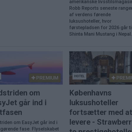
amerikanske livsstilsmagasi
Robb Reports seneste range
af verdens førende
luksushoteller, hvor
førstepladsen for 2026 går ti
Shinta Mani Mustang i Nepal
HOTEL
PREMIUM
PREMI
dstriden om
Københavns
yJet går ind i
luksushoteller
utfasen
fortsætter med a
levere - Strawber
triden om EasyJet går ind i
fgørende fase. Flyselskabet
to prestigehotelle