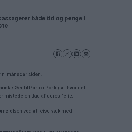
 passagerer både tid og penge i
iste
r ni måneder siden.
riske Øer til Porto i Portugal, hvor det
er mistede en dag af deres ferie.
fornøjelsen ved at rejse væk med