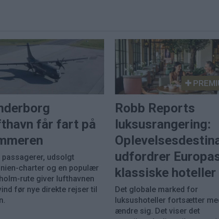
PREMI
nderborg
Robb Reports
thavn får fart på
luksusrangering:
mmeren
Oplevelsesdestin
udfordrer Europa
e passagerer, udsolgt
inien-charter og en populær
klassiske hoteller
holm-rute giver lufthavnen
nd før nye direkte rejser til
Det globale marked for
n.
luksushoteller fortsætter me
ændre sig. Det viser det