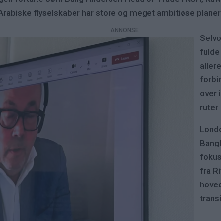
 Arabiske flyselskaber har store og meget ambitiøse planer
Selvo
fulde
aller
forbi
over 
ruter
Londo
Bangk
fokus
fra R
hoved
trans