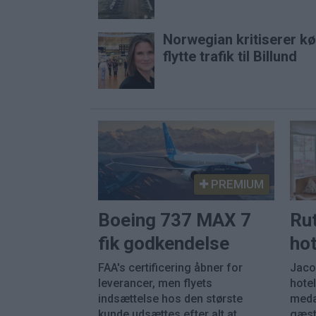
Norwegian kritiserer k
flytte trafik til Billund
PREMIUM
Boeing 737 MAX 7
Ru
fik godkendelse
hot
FAA's certificering åbner for
Jaco
leverancer, men flyets
hotel
indsættelse hos den største
meda
kunde udsættes efter alt at
gæst