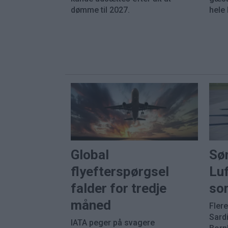
dømme til 2027.
hele 
Global
Sø
flyefterspørgsel
Luf
falder for tredje
so
måned
Fler
Sard
IATA peger på svagere