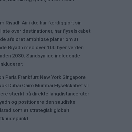
.
m Riyadh Air ikke har færdiggjort sin
 liste over destinationer, har flyselskabet
ede afsløret ambitiøse planer om at
nde Riyadh med over 100 byer verden
inden 2030. Sandsynlige indledende
 inkluderer:
n Paris Frankfurt New York Singapore
ok Dubai Cairo Mumbai Flyselskabet vil
ere stærkt på direkte langdistanceruter
iyadh og positionere den saudiske
stad som et strategisk globalt
itknudepunkt.