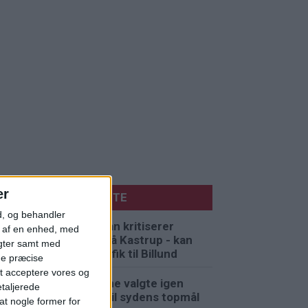
er
MEST LÆSTE
d, og behandler
Norwegian kritiserer
t af en enhed, med
køerne på Kastrup - kan
igter samt med
flytte trafik til Billund
ge præcise
t acceptere vores og
Danskerne valgte igen
etaljerede
charter til sydens topmål
li
t nogle former for