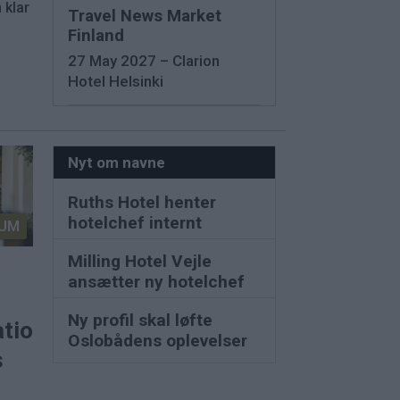
 klar
Travel News Market
Finland
27 May 2027 – Clarion
Hotel Helsinki
Nyt om navne
Ruths Hotel henter
hotelchef internt
UM
Milling Hotel Vejle
ansætter ny hotelchef
Ny profil skal løfte
ationer
Oslobådens oplevelser
s