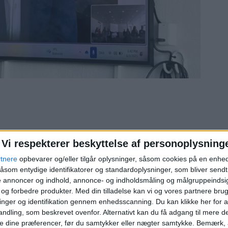
Vi respekterer beskyttelse af personoplysning
rtnere
opbevarer og/eller tilgår oplysninger, såsom cookies på en enhe
åsom entydige identifikatorer og standardoplysninger, som bliver send
de annoncer og indhold, annonce- og indholdsmåling og målgruppeinds
e og forbedre produkter.
Med din tilladelse kan vi og vores partnere bru
nger og identifikation gennem enhedsscanning. Du kan klikke her for a
SAS var Europas mest
ndling, som beskrevet ovenfor. Alternativt kan du få adgang til mere d
punktlige flyselskab i ju
e dine præferencer, før du samtykker eller nægter samtykke. Bemærk, a