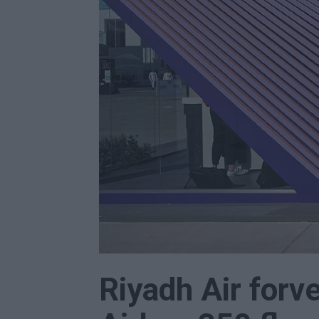
Riyadh Air forv