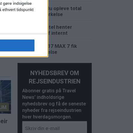
at gøre indsigelse
Her kan du opleve total
 ethvert tidspunkt
solformørkelse
Ruths Hotel henter
hotelchef internt
Boeing 737 MAX 7 fik
godkendelse
e
NYHEDSBREV OM
REJSEINDUSTRIEN
Abonner gratis på Travel
News’ indholdsrige
nyhedsbrev og få de seneste
UM
nyheder fra rejseindustrien
hver hverdagsmorgen.
eir