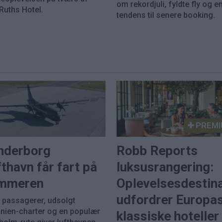
om rekordjuli, fyldte fly og en
Ruths Hotel.
tendens til senere booking.
PREMI
nderborg
Robb Reports
thavn får fart på
luksusrangering:
mmeren
Oplevelsesdestin
udfordrer Europa
e passagerer, udsolgt
inien-charter og en populær
klassiske hoteller