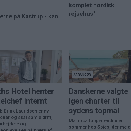
komplet nordisk
rejsehus"
øerne på Kastrup - kan
ARRANGØR
ths Hotel henter
Danskerne valgte
elchef internt
igen charter til
sydens topmål
b Brink Lauridsen er ny
chef og skal samle drift,
Mallorca topper endnu en
rbejdere og
sommer hos Spies, der meld
eoplevelsen på tværs af