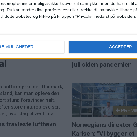
ersonoplysninger muligvis ikke kræver dit samtykke, men du har ret til 
ng.
Du kan ændre dine præferencer eller trække dit samtykke tilbage på
 til dette websted og klikke på knappen "Privatliv" nederst på websiden.
RE MULIGHEDER
ACCEPTER
Norwegian når højest
al
juli siden pandemien
s solformørkelse i Danmark,
 Island, kan man opleve den
ort stund forsvinder helt.
fter store naturoplevelser,
PREMI
r, hvor dag bliver til nat.
ns travleste lufthavn
Norwegians direktør G
Karlsen: "Vi bygger et