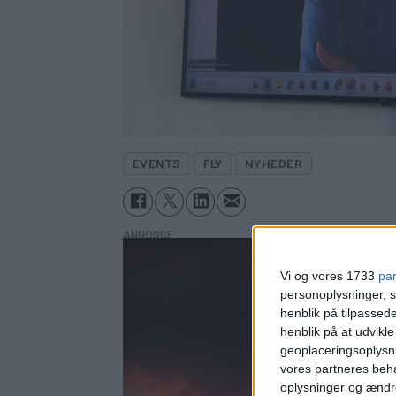
EVENTS
FLY
NYHEDER
ANNONCE
Vi og vores 1733
pa
personoplysninger, s
henblik på tilpasse
henblik på at udvikl
geoplaceringsoplysni
vores partneres beha
oplysninger og ændr