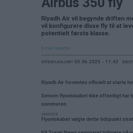
Airbus 350 fly
Riyadh Air vil begynde driften 
vil konfigurere disse fly til at
potentielt første klasse.
E-mail
reporter
05.06.2025 - 11:42
OFFENTLIGGJORT
SIDS
Riyadh Air forventes officielt at starte 
Selvom flyselskabet ikke offentligt har 
sommeren.
ANNONCE
Flyselskabet valgte dette tidspunkt stra
På Travel News seminaret tidligere på u