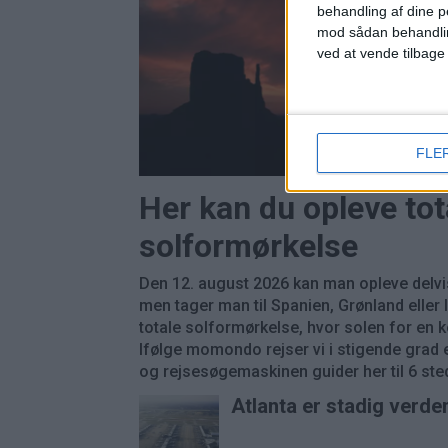
behandling af dine p
mod sådan behandli
ved at vende tilbage
FLE
Her kan du opleve tot
solformørkelse
Den 12. august 2026 kan man opleve delvi
men tager man til Spanien, Grønland eller
totale solformørkelse, hvor solen for en k
Ifølge momondo rejser vi i stigende grad e
og rejsesøgemaskinen guider her til 6 stede
Atlanta er stadig verde