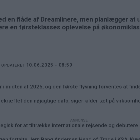
med en flåde af Dreamlinere, men planlægger at 
 levere en førsteklasses oplevelse på økonomikl
10.06.2025 - 08:59
T OPDATERET
her i midten af 2025, og den første flyvning forventes at fin
bekræftet den nøjagtige dato, siger kilder tæt på virksomh
tegisk for at tiltrække internationale rejsende og debutere 
gen fortalte Jørn Bang Andersen Head of Trade i KSA, Kuwa